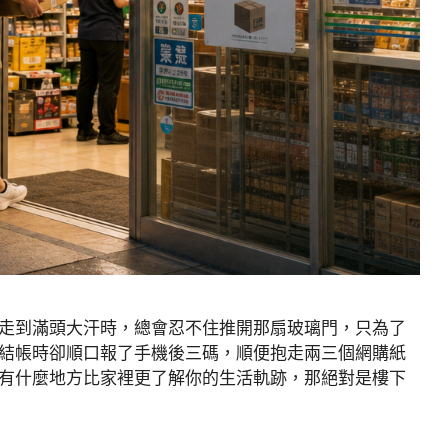
走到滿頭大汗時，總會忍不住推開那扇玻璃門，只為了
結帳時卻順口報了手機後三碼，順便抱走兩三個網購紙
有什麼地方比家裡更了解你的生活軌跡，那絕對是樓下