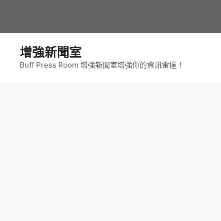
跳
至
主
要
增強新聞室
內
Buff Press Room 增強新聞室增強你的資訊雷達！
容