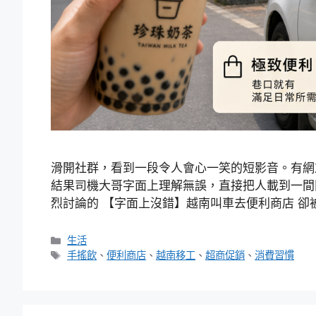
滑開社群，看到一段令人會心一笑的短影音。有網
結果司機大哥字面上理解無誤，直接把人載到一間門牌寫
烈討論的 【字面上沒錯】越南叫車去便利商店 卻被司
分
生活
類
標
手搖飲
、
便利商店
、
越南移工
、
超商促銷
、
消費習慣
籤