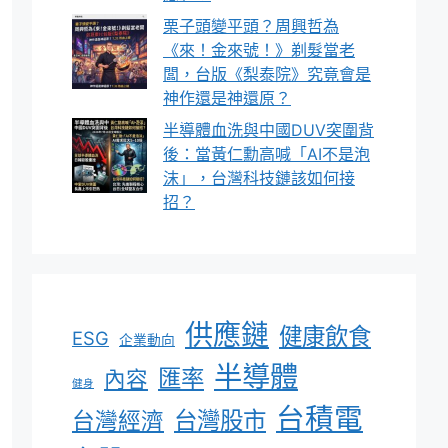
栗子頭變平頭？周興哲為
《來！金來號！》剃髮當老
闆，台版《梨泰院》究竟會是
神作還是神還原？
半導體血洗與中國DUV突圍背
後：當黃仁勳高喊「AI不是泡
沫」，台灣科技鏈該如何接
招？
供應鏈
健康飲食
ESG
企業動向
半導體
匯率
內容
健身
台積電
台灣股市
台灣經濟