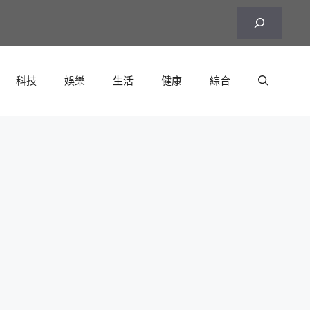
搜
尋
科技
娛樂
生活
健康
綜合