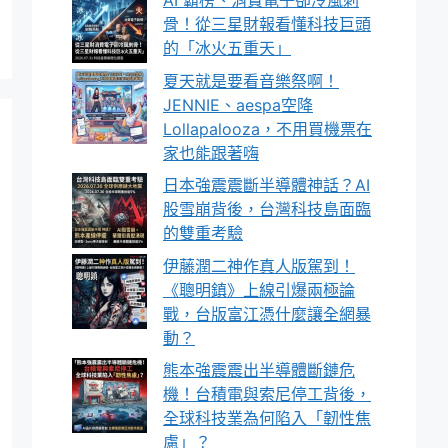
AI 霸榜、消費電子卻冷風刺
骨！從三星財報看懂科技巨頭
的「冰火五重天」
夏天就是要看音樂祭啊！
JENNIE、aespa空降
Lollapalooza，不用買機票在
家也能跟著嗨
日本強震震斷半導體神話？AI
股雪崩背後，台灣科技島面臨
的雙重考驗
伊藤潤二神作真人版駕到！
《聰明鎮》上線引爆兩極論
戰，台版富江憑什麼讓全網暴
動？
熊本強震震出半導體斷鏈危
機！台積電與索尼停工背後，
全球科技業為何陷入「韌性焦
慮」？