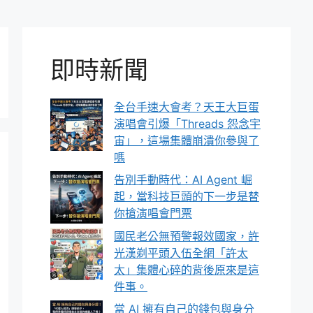
即時新聞
全台手速大會考？天王大巨蛋
演唱會引爆「Threads 怨念宇
宙」，這場集體崩潰你參與了
嗎
告別手動時代：AI Agent 崛
起，當科技巨頭的下一步是替
你搶演唱會門票
國民老公無預警報效國家，許
光漢剃平頭入伍全網「許太
太」集體心碎的背後原來是這
件事。
當 AI 擁有自己的錢包與身分