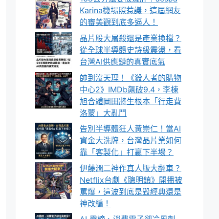
Karina機場照惹議，這屆網友
的審美觀到底多逼人！
晶片股大屠殺還是產業換檔？
從全球半導體史詩級震盪，看
台灣AI供應鏈的真實底氣
帥到沒天理！《殺人者的購物
中心2》IMDb飆破9.4，李棟
旭合體岡田將生根本「行走費
洛蒙」大亂鬥
告別半導體狂人黃崇仁！當AI
資金大洗牌，台灣晶片業如何
靠「客製化」打贏下半場？
伊藤潤二神作真人版大翻車？
Netflix台劇《聰明鎮》開播被
罵爆，這波到底是毀經典還是
神改編！