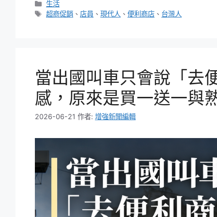
分
生活
類
標
超商促銷
、
店員
、
現代人
、
便利商店
、
台灣人
籤
當出國叫車只會說「去
感，原來是買一送一與
2026-06-21
作者:
增強新聞編輯