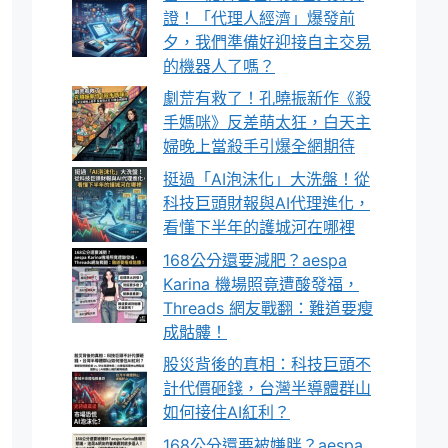
證！「代理人經濟」爆發前
夕，我們準備好迎接自主交易
的機器人了嗎？
劇荒有救了！孔曉振新作《殺
手媽咪》反差萌太狂，白天主
婦晚上當殺手引爆全網期待
挺過「AI泡沫化」大洗盤！從
科技巨頭財報與AI代理進化，
看懂下半年的護城河在哪裡
168公分還要減肥？aespa
Karina 機場照竟遭酸發福，
Threads 網友戰翻：難道要瘦
成骷髏！
股災背後的真相：科技巨頭不
計代價砸錢，台灣半導體群山
如何接住AI紅利？
168公分還要被嫌胖？aespa