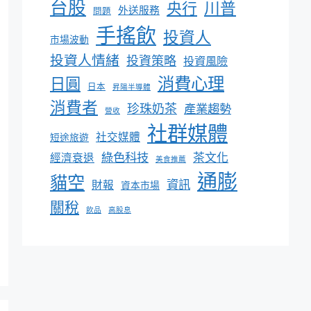
台股
川普
央行
外送服務
問題
手搖飲
投資人
市場波動
投資人情緒
投資策略
投資風險
消費心理
日圓
日本
昇陽半導體
消費者
珍珠奶茶
產業趨勢
營收
社群媒體
社交媒體
短途旅遊
綠色科技
茶文化
經濟衰退
美食推薦
通膨
貓空
資訊
財報
資本市場
關稅
飲品
高股息