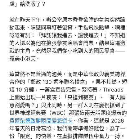
慮」給洗版了？
就在昨天下午，辦公室原本昏昏欲睡的氣氛突然躁
動起來。隔壁同事盯著螢幕，手指飛快點擊，嘴裡
唸唸有詞：「拜託讓我進去、讓我進去！」不知道
的人還以為他在搶張學友演唱會門票，結果這場激
戰的主角，竟然是我們從小吃到大的國民零食——
義美小泡芙。
這當然不是普通的泡芙，而是中華郵政與義美跨界
合作的「郵政 130 週年聯名禮盒」。果不其然，短
短 10 分鐘，一萬盒宣告完售。緊接著，Threads
上開始出現一片哀嚎：「只搶到寂寞」、「有人願
意割愛嗎？」與此同時，另一群人則在慶祝搶到了
世界棒球經典賽（WBC）那張這兩天話題度爆表的
費爾柴德致勝瞬間變悠遊卡
。你看，這就是 2026
年春天的日常寫照：我們隨時準備好錢包，為了一
份「限定」的快樂，在虛擬排隊隊伍中奮力一搏。