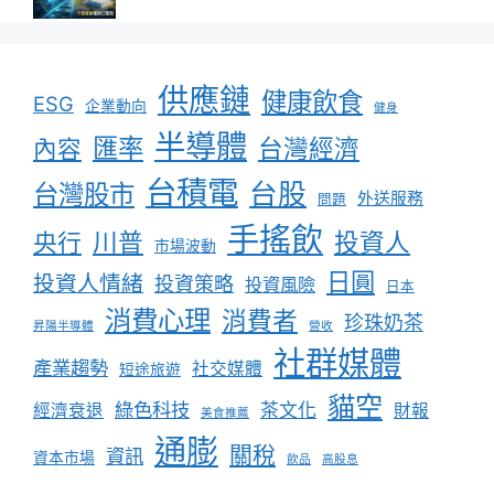
供應鏈
健康飲食
ESG
企業動向
健身
半導體
匯率
台灣經濟
內容
台積電
台股
台灣股市
外送服務
問題
手搖飲
川普
投資人
央行
市場波動
日圓
投資人情緒
投資策略
投資風險
日本
消費心理
消費者
珍珠奶茶
昇陽半導體
營收
社群媒體
產業趨勢
社交媒體
短途旅遊
貓空
綠色科技
茶文化
經濟衰退
財報
美食推薦
通膨
關稅
資訊
資本市場
飲品
高股息