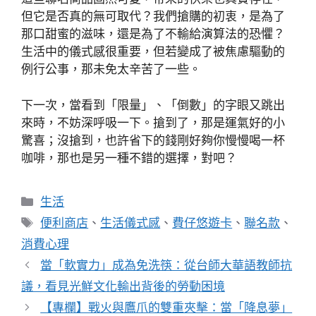
但它是否真的無可取代？我們搶購的初衷，是為了
那口甜蜜的滋味，還是為了不輸給演算法的恐懼？
生活中的儀式感很重要，但若變成了被焦慮驅動的
例行公事，那未免太辛苦了一些。
下一次，當看到「限量」、「倒數」的字眼又跳出
來時，不妨深呼吸一下。搶到了，那是運氣好的小
驚喜；沒搶到，也許省下的錢剛好夠你慢慢喝一杯
咖啡，那也是另一種不錯的選擇，對吧？
分
生活
類
標
便利商店
、
生活儀式感
、
費仔悠遊卡
、
聯名款
、
籤
消費心理
當「軟實力」成為免洗筷：從台師大華語教師抗
議，看見光鮮文化輸出背後的勞動困境
【專欄】戰火與鷹爪的雙重夾擊：當「降息夢」