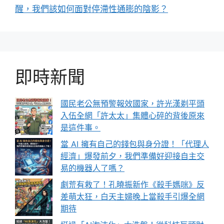
醒，我們該如何面對停滯性通膨的陰影？
即時新聞
國民老公無預警報效國家，許光漢剃平頭
入伍全網「許太太」集體心碎的背後原來
是這件事。
當 AI 擁有自己的錢包與身分證！「代理人
經濟」爆發前夕，我們準備好迎接自主交
易的機器人了嗎？
劇荒有救了！孔曉振新作《殺手媽咪》反
差萌太狂，白天主婦晚上當殺手引爆全網
期待