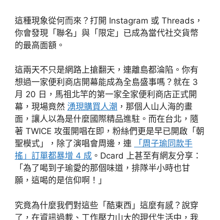
這種現象從何而來？打開 Instagram 或 Threads，
你會發現「聯名」與「限定」已成為當代社交貨幣
的最高面額。
這兩天不只是網路上搶翻天，連離島都淪陷。你有
想過一家便利商店開幕能成為全島盛事嗎？就在 3
月 20 日，馬祖北竿的第一家全家便利商店正式開
幕，現場竟然
湧現購買人潮
，那個人山人海的畫
面，讓人以為是什麼國際精品進駐。而在台北，隨
著 TWICE 攻蛋開唱在即，粉絲們更是早已開啟「朝
聖模式」，除了演唱會周邊，連
「周子瑜同款手
搖」訂單都暴增 4 成
。Dcard 上甚至有網友分享：
「為了喝到子瑜愛的那個味道，排隊半小時也甘
願，這喝的是信仰啊！」
究竟為什麼我們對這些「酷東西」這麼有感？說穿
了，在資訊過載、工作壓力山大的現代生活中，我