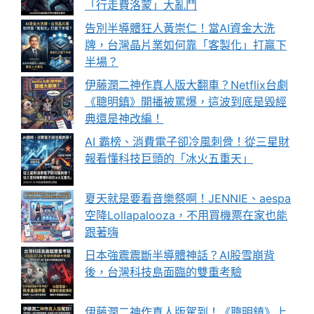
「行走費洛蒙」大亂鬥
告別半導體狂人黃崇仁！當AI資金大洗
牌，台灣晶片業如何靠「客製化」打贏下
半場？
伊藤潤二神作真人版大翻車？Netflix台劇
《聰明鎮》開播被罵爆，這波到底是毀經
典還是神改編！
AI 霸榜、消費電子卻冷風刺骨！從三星財
報看懂科技巨頭的「冰火五重天」
夏天就是要看音樂祭啊！JENNIE、aespa
空降Lollapalooza，不用買機票在家也能
跟著嗨
日本強震震斷半導體神話？AI股雪崩背
後，台灣科技島面臨的雙重考驗
伊藤潤二神作真人版駕到！《聰明鎮》上