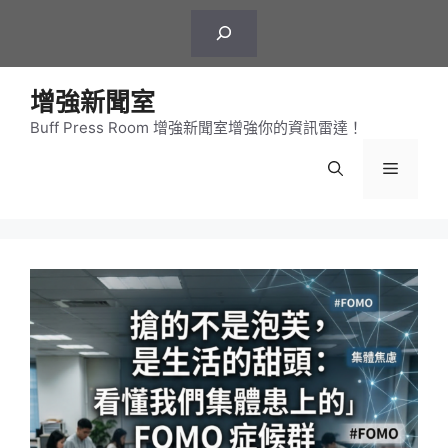
跳
搜
至
尋
主
要
增強新聞室
內
Buff Press Room 增強新聞室增強你的資訊雷達！
容
選
單