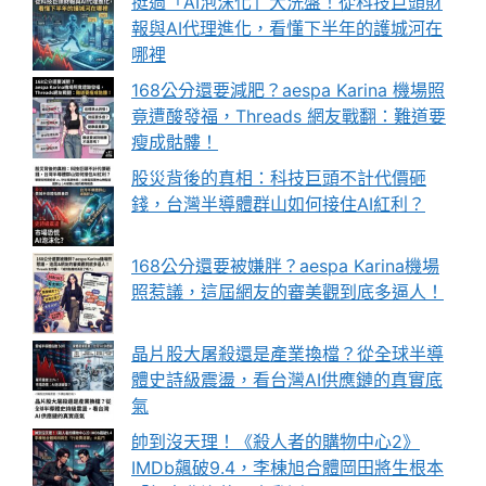
挺過「AI泡沫化」大洗盤！從科技巨頭財
報與AI代理進化，看懂下半年的護城河在
哪裡
168公分還要減肥？aespa Karina 機場照
竟遭酸發福，Threads 網友戰翻：難道要
瘦成骷髏！
股災背後的真相：科技巨頭不計代價砸
錢，台灣半導體群山如何接住AI紅利？
168公分還要被嫌胖？aespa Karina機場
照惹議，這屆網友的審美觀到底多逼人！
晶片股大屠殺還是產業換檔？從全球半導
體史詩級震盪，看台灣AI供應鏈的真實底
氣
帥到沒天理！《殺人者的購物中心2》
IMDb飆破9.4，李棟旭合體岡田將生根本