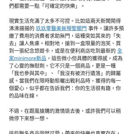
們都需要一點「可確定的快樂」。
現實生活充滿了太多不可控。比如這兩天新聞鬧得
沸沸揚揚的
玖玖零醫美無預警關門
事件，讓許多預
繳了費用的消費者求助無門，這種突如其來的「失
去」讓人焦慮。相對地，搶到一盒限量的泡芙、買
到一張紀念悠遊卡，或是在便利商店吃到最新的
全
家minimore新品
，這些微小但具體的獲得感，成為
了心靈的撫慰劑。它不只是一個商品，更是一種
「我也參與其中」、「我沒有被流行遺落」的歸屬
感。當我們在限時動態曬出戰利品時，獲得的每一
個愛心，似乎都在告訴我們：你的生活很有趣，你
的品味在線。
不過，在跟風搶購的激情退去後，或許我們可以稍
微停下來想一想。
這些聯名商品固然可愛，帶來的快樂也真實存在，