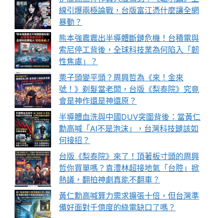
線引爆兩極論戰，台版富江憑什麼讓全網
暴動？
熊本強震震出半導體斷鏈危機！台積電與
索尼停工背後，全球科技業為何陷入「韌
性焦慮」？
栗子頭變平頭？周興哲為《來！金來
號！》剃髮當老闆，台版《梨泰院》究竟
會是神作還是神還原？
半導體血洗與中國DUV突圍背後：當黃仁
勳高喊「AI不是泡沫」，台灣科技鏈該如
何接招？
台版《梨泰院》來了！頂著板寸頭的周興
哲你買單嗎？袁澧林超接地氣「台腔」掀
熱議，翻拍神劇真能不翻車？
黃仁勳高喊算力需求擴張十倍，但台灣準
備好面對千億度的綠電缺口了嗎？