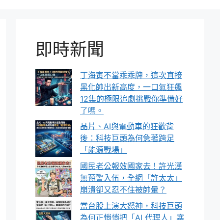
即時新聞
丁海寅不當乖乖牌，這次直接
黑化帥出新高度，一口氣狂飆
12集的極限追劇挑戰你準備好
了嗎。
晶片、AI與電動車的狂歡背
後：科技巨頭為何急著跨足
「能源戰場」
國民老公報效國家去！許光漢
無預警入伍，全網「許太太」
崩潰卻又忍不住被帥暈？
當台股上演大怒神，科技巨頭
為何正悄悄把「AI 代理人」塞