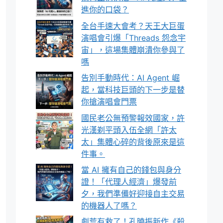
進你的口袋？
全台手速大會考？天王大巨蛋
演唱會引爆「Threads 怨念宇
宙」，這場集體崩潰你參與了
嗎
告別手動時代：AI Agent 崛
起，當科技巨頭的下一步是替
你搶演唱會門票
國民老公無預警報效國家，許
光漢剃平頭入伍全網「許太
太」集體心碎的背後原來是這
件事。
當 AI 擁有自己的錢包與身分
證！「代理人經濟」爆發前
夕，我們準備好迎接自主交易
的機器人了嗎？
劇荒有救了！孔曉振新作《殺