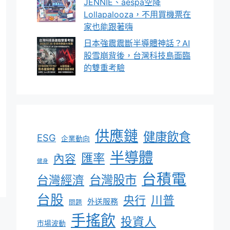
JENNIE、aespa空降
Lollapalooza，不用買機票在
家也能跟著嗨
日本強震震斷半導體神話？AI
股雪崩背後，台灣科技島面臨
的雙重考驗
供應鏈
健康飲食
ESG
企業動向
半導體
匯率
內容
健身
台積電
台灣股市
台灣經濟
台股
川普
央行
外送服務
問題
手搖飲
投資人
市場波動