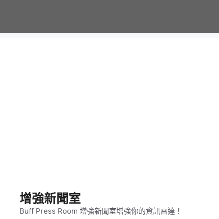
跳
至
主
要
內
容
增強新聞室
Buff Press Room 增強新聞室增強你的資訊雷達！