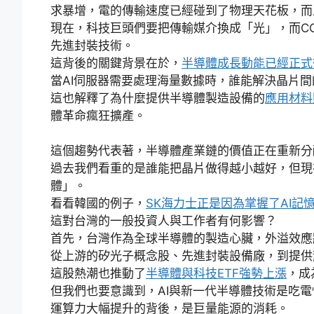
求暴增，電的傳輸速度已經碰到了物理天花板，而
現在，科技巨頭們要把傳輸媒介換成「光」，而C
先進封裝技術。
這背後的關鍵背景在於，
半導體成長動能已經正式
當AI伺服器需要處理海量數據時，誰能解決晶片
這也解釋了為什麼提供半導體製造設備的
應用材料
體革命瘋狂擴產。
這個趨勢代表著，半導體產業鏈的價值正在重新分
過去我們看重的是誰能把晶片做得越小越好，但現
體」。
看看韓國的例子，
SK海力士正是因為掌握了AI
這對台灣的一般投資人與工作者有何影響？
首先，台灣作為全球半導體的製造心臟，外溢效應
從上游的矽光子概念股、先進封裝設備廠，到提供
這股熱潮也推動了
半導體與科技ETF強勢上漲
，成
但我們也要意識到，AI與新一代半導體技術是吃電
運算力大幅提升的背後，是巨量能源的消耗。