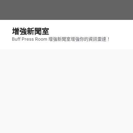
跳
至
主
要
增強新聞室
內
Buff Press Room 增強新聞室增強你的資訊雷達！
容