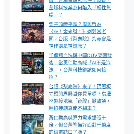
機！台積電與索尼停工背後，
全球科技業為何陷入「韌性焦
慮」？
栗子頭變平頭？周興哲為
《來！金來號！》剃髮當老
闆，台版《梨泰院》究竟會是
神作還是神還原？
半導體血洗與中國DUV突圍背
後：當黃仁勳高喊「AI不是泡
沫」，台灣科技鏈該如何接
招？
台版《梨泰院》來了！頂著板
寸頭的周興哲你買單嗎？袁澧
林超接地氣「台腔」掀熱議，
翻拍神劇真能不翻車？
黃仁勳高喊算力需求擴張十
倍，但台灣準備好面對千億度
的綠電缺口了嗎？