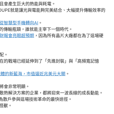
且會產生巨大的熱能與耗電。
OUPE就是讓光與電能夠完美結合、大幅提升傳輸效率的
從智慧型手機轉向AI
。
間的傳輸瓶頸，誰就能主宰下一個時代。
財報會亮眼超預期
，因為所有晶片大廠都在為了這場硬
配。
在的戰場已經延伸到了「先進封裝」與「高頻寬記憶
記憶體的新藍海，市值逼近兆美元大關
。
將會非常明顯。
散熱解決方案的企業，都將迎來一波長線的成長動能。
為散戶參與這場技術革命的最快途徑。
怪獸。