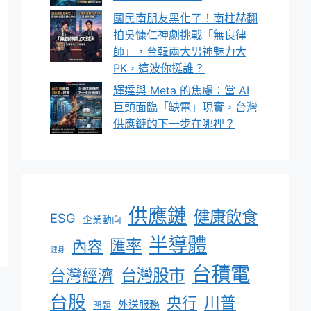
國民南朋友黑化了！南柱赫翻
拍吳慷仁神劇挑戰「無良律
師」，台韓兩大男神魅力大
PK，這波你挺誰？
輝達與 Meta 的焦慮：當 AI
巨頭面臨「缺電」現實，台灣
供應鏈的下一步在哪裡？
供應鏈
健康飲食
ESG
企業動向
半導體
匯率
內容
健身
台積電
台灣股市
台灣經濟
台股
川普
央行
外送服務
問題