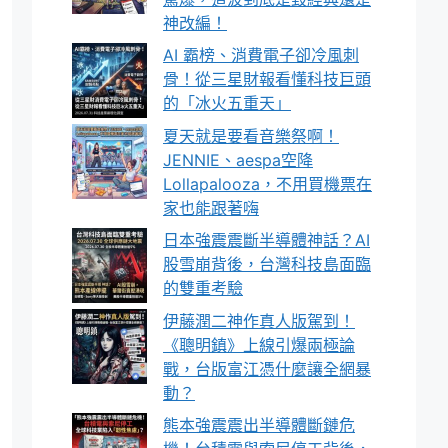
神改編！
AI 霸榜、消費電子卻冷風刺
骨！從三星財報看懂科技巨頭
的「冰火五重天」
夏天就是要看音樂祭啊！
JENNIE、aespa空降
Lollapalooza，不用買機票在
家也能跟著嗨
日本強震震斷半導體神話？AI
股雪崩背後，台灣科技島面臨
的雙重考驗
伊藤潤二神作真人版駕到！
《聰明鎮》上線引爆兩極論
戰，台版富江憑什麼讓全網暴
動？
熊本強震震出半導體斷鏈危