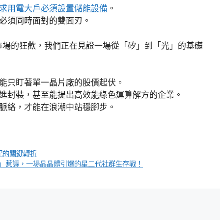
求用電大戶必須設置儲能設備
。
必須同時面對的雙面刃。
本市場的狂歡，我們正在見證一場從「矽」到「光」的基礎
能只盯著單一晶片廠的股價起伏。
進封裝，甚至能提出高效能綠色運算解方的企業。
脈絡，才能在浪潮中站穩腳步。
配的關鍵轉折
ds」惹議，一場晶晶體引爆的星二代社群生存戰！