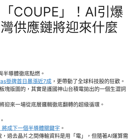
COUPE」！AI引爆
台灣供應鏈將迎來什麼
I與半導體徹底點燃。
bras掛牌首日暴漲近7成
，更帶動了全球科技股的狂歡。
板塊版圖的，其實是護國神山台積電拋出的一個生澀詞
將迎來一場從底層邏輯徹底翻轉的超級循環。
。
」將成下一個半導體關鍵字
。
說，過去晶片之間傳輸資料是用「電」，但隨著AI運算需