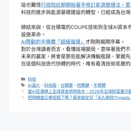
這也難怪
行政院近期開始著手修訂能源管理法，要
科技的進步與能源基礎建設的轉型，已經成為台灣
總結來說，從台積電的COUPE技術到全球AI資
設施革命。
AI帶動的半導體「超級循環」
才剛剛揭開序幕。
對於台灣讀者而言，看懂這場變局，意味著我們不
未來的贏家，將會是那些能解決傳輸瓶頸、掌握先
在這個科技迭代快轉的時代，唯有看清技術底層的
分
科技
類
標
AI晶片
、
科技股
、
台積電
、
供應鏈
、
半導體
籤
當AI狂潮遇上全球資金悄悄收水：2026年全球財富重分
把飛機當公車搭錯了嗎？蔡幸娟女兒「永久刪除Threa