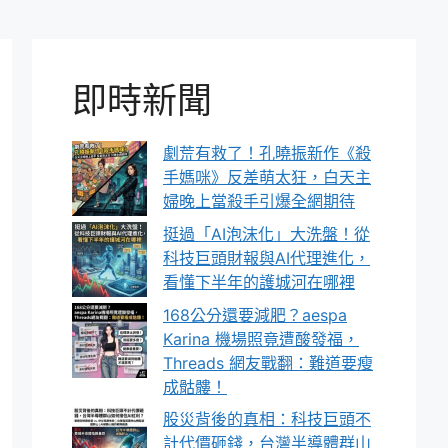
即時新聞
劇荒有救了！孔曉振新作《殺
手媽咪》反差萌太狂，白天主
婦晚上當殺手引爆全網期待
挺過「AI泡沫化」大洗盤！從
科技巨頭財報與AI代理進化，
看懂下半年的護城河在哪裡
168公分還要減肥？aespa
Karina 機場照竟遭酸發福，
Threads 網友戰翻：難道要瘦
成骷髏！
股災背後的真相：科技巨頭不
計代價砸錢，台灣半導體群山