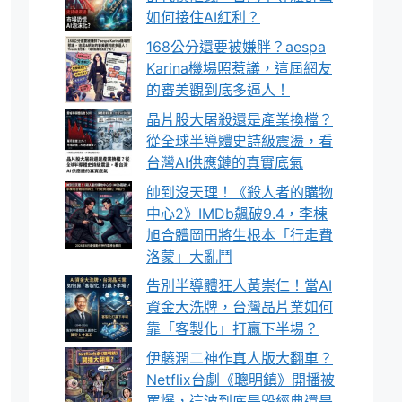
如何接住AI紅利？
168公分還要被嫌胖？aespa
Karina機場照惹議，這屆網友
的審美觀到底多逼人！
晶片股大屠殺還是產業換檔？
從全球半導體史詩級震盪，看
台灣AI供應鏈的真實底氣
帥到沒天理！《殺人者的購物
中心2》IMDb飆破9.4，李棟
旭合體岡田將生根本「行走費
洛蒙」大亂鬥
告別半導體狂人黃崇仁！當AI
資金大洗牌，台灣晶片業如何
靠「客製化」打贏下半場？
伊藤潤二神作真人版大翻車？
Netflix台劇《聰明鎮》開播被
罵爆，這波到底是毀經典還是