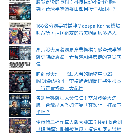
股災背後的真相：科技巨頭不計代價砸
錢，台灣半導體群山如何接住AI紅利？
168公分還要被嫌胖？aespa Karina機場
照惹議，這屆網友的審美觀到底多逼人！
晶片股大屠殺還是產業換檔？從全球半導
體史詩級震盪，看台灣AI供應鏈的真實底
氣
帥到沒天理！《殺人者的購物中心2》
IMDb飆破9.4，李棟旭合體岡田將生根本
「行走費洛蒙」大亂鬥
告別半導體狂人黃崇仁！當AI資金大洗
牌，台灣晶片業如何靠「客製化」打贏下
半場？
伊藤潤二神作真人版大翻車？Netflix台劇
《聰明鎮》開播被罵爆，這波到底是毀經