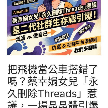
把飛機當公車搭錯了
嗎？蔡幸娟女兒「永
久刪除Threads」惹
議，一場晶晶體引爆