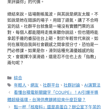
來評論你」的代價。
總結來說，這場刪帳風波，與其說是網友太酸，不
如說是她在錯誤的場子，用錯了語氣，講了不合時
宜的話。社群平台就像是一場沒有實體門票的派
對，每個人都能隨時走進來聽你說話，但也隨時能
拿起手邊的番茄往台上砸。對於年輕世代來說，如
何在展現自我與社會觀感之間拿捏分寸，恐怕是一
門必修課。如果是你，滑到這種充滿優越感的貼
文，會選擇冷漠滑過，還是忍不住也上去「指教」
兩句呢？
分
綜合
類
標
年輕人
、
網友
、
社群平台
、
社群討論
、
AI演算法
籤
看懂台積電新關鍵字「COUPE」！AI引爆半導
體超級循環，台灣供應鏈將迎來什麼巨變？
點一杯「核廢料」還是高蛋白？辦公室下午茶的