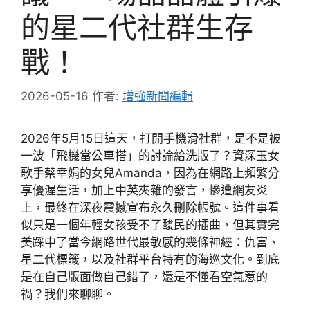
的星二代社群生存
戰！
2026-05-16
作者:
增強新聞編輯
2026年5月15日這天，打開手機滑社群，是不是被
一波「飛機當公車搭」的討論給洗版了？資深玉女
歌手蔡幸娟的女兒Amanda，因為在網路上頻繁分
享優渥生活，加上中英夾雜的發言，慘遭網友炎
上，最終在深夜震撼宣布永久刪除帳號。這件事看
似只是一個年輕女孩受不了酸民的插曲，但其實完
美踩中了當今網路世代最敏感的幾條神經：仇富、
星二代標籤，以及社群平台特有的海巡文化。到底
是在自己版面做自己錯了，還是不懂看空氣惹的
禍？我們來聊聊。