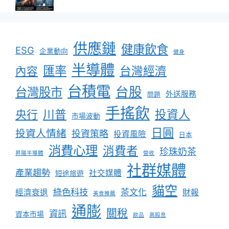
供應鏈
健康飲食
ESG
企業動向
健身
半導體
匯率
台灣經濟
內容
台積電
台股
台灣股市
外送服務
問題
手搖飲
川普
投資人
央行
市場波動
日圓
投資人情緒
投資策略
投資風險
日本
消費心理
消費者
珍珠奶茶
昇陽半導體
營收
社群媒體
產業趨勢
社交媒體
短途旅遊
貓空
綠色科技
茶文化
經濟衰退
財報
美食推薦
通膨
關稅
資訊
資本市場
飲品
高股息