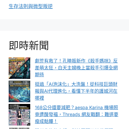
生存法則與微型叛逆
即時新聞
劇荒有救了！孔曉振新作《殺手媽咪》反
差萌太狂，白天主婦晚上當殺手引爆全網
期待
挺過「AI泡沫化」大洗盤！從科技巨頭財
報與AI代理進化，看懂下半年的護城河在
哪裡
168公分還要減肥？aespa Karina 機場照
竟遭酸發福，Threads 網友戰翻：難道要
瘦成骷髏！