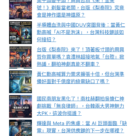
栗子頭變平頭？周興哲為《來！金來
號！》剃髮當老闆，台版《梨泰院》究竟
會是神作還是神還原？
半導體血洗與中國DUV突圍背後：當黃仁
勳高喊「AI不是泡沫」，台灣科技鏈該如
何接招？
台版《梨泰院》來了！頂著板寸頭的周興
哲你買單嗎？袁澧林超接地氣「台腔」掀
熱議，翻拍神劇真能不翻車？
黃仁勳高喊算力需求擴張十倍，但台灣準
備好面對千億度的綠電缺口了嗎？
國民南朋友黑化了！南柱赫翻拍吳慷仁神
劇挑戰「無良律師」，台韓兩大男神魅力
大PK，這波你挺誰？
輝達與 Meta 的焦慮：當 AI 巨頭面臨「缺
電」現實，台灣供應鏈的下一步在哪裡？