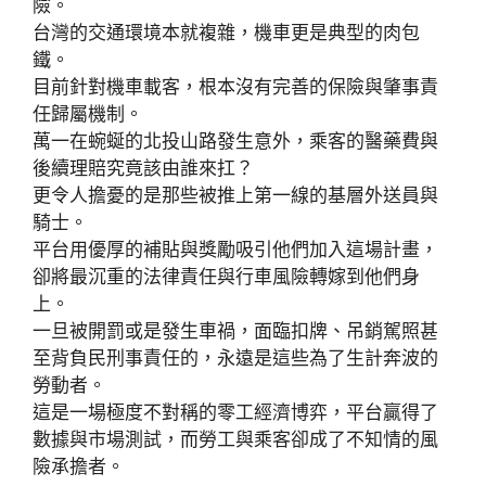
險。
台灣的交通環境本就複雜，機車更是典型的肉包
鐵。
目前針對機車載客，根本沒有完善的保險與肇事責
任歸屬機制。
萬一在蜿蜒的北投山路發生意外，乘客的醫藥費與
後續理賠究竟該由誰來扛？
更令人擔憂的是那些被推上第一線的基層外送員與
騎士。
平台用優厚的補貼與獎勵吸引他們加入這場計畫，
卻將最沉重的法律責任與行車風險轉嫁到他們身
上。
一旦被開罰或是發生車禍，面臨扣牌、吊銷駕照甚
至背負民刑事責任的，永遠是這些為了生計奔波的
勞動者。
這是一場極度不對稱的零工經濟博弈，平台贏得了
數據與市場測試，而勞工與乘客卻成了不知情的風
險承擔者。