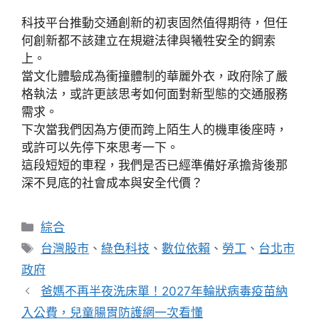
科技平台推動交通創新的初衷固然值得期待，但任
何創新都不該建立在規避法律與犧牲安全的鋼索
上。
當文化體驗成為衝撞體制的華麗外衣，政府除了嚴
格執法，或許更該思考如何面對新型態的交通服務
需求。
下次當我們因為方便而跨上陌生人的機車後座時，
或許可以先停下來思考一下。
這段短短的車程，我們是否已經準備好承擔背後那
深不見底的社會成本與安全代價？
分
綜合
類
標
台灣股市
、
綠色科技
、
數位依賴
、
勞工
、
台北市
籤
政府
爸媽不再半夜洗床單！2027年輪狀病毒疫苗納
入公費，兒童腸胃防護網一次看懂