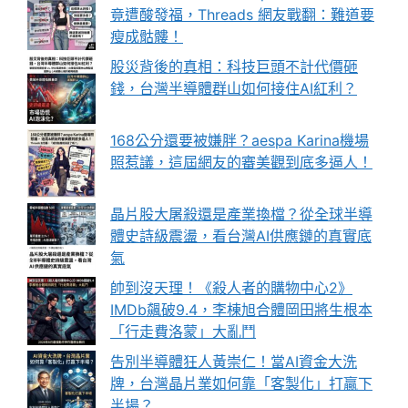
竟遭酸發福，Threads 網友戰翻：難道要
瘦成骷髏！
股災背後的真相：科技巨頭不計代價砸
錢，台灣半導體群山如何接住AI紅利？
168公分還要被嫌胖？aespa Karina機場
照惹議，這屆網友的審美觀到底多逼人！
晶片股大屠殺還是產業換檔？從全球半導
體史詩級震盪，看台灣AI供應鏈的真實底
氣
帥到沒天理！《殺人者的購物中心2》
IMDb飆破9.4，李棟旭合體岡田將生根本
「行走費洛蒙」大亂鬥
告別半導體狂人黃崇仁！當AI資金大洗
牌，台灣晶片業如何靠「客製化」打贏下
半場？