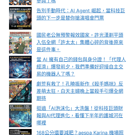
參與了嗎
告別手動時代：AI Agent 崛起，當科技巨
頭的下一步是替你搶演唱會門票
國民老公無預警報效國家，許光漢剃平頭
入伍全網「許太太」集體心碎的背後原來
是這件事。
當 AI 擁有自己的錢包與身分證！「代理人
經濟」爆發前夕，我們準備好迎接自主交
易的機器人了嗎？
劇荒有救了！孔曉振新作《殺手媽咪》反
差萌太狂，白天主婦晚上當殺手引爆全網
期待
挺過「AI泡沫化」大洗盤！從科技巨頭財
報與AI代理進化，看懂下半年的護城河在
哪裡
168公分還要減肥？aespa Karina 機場照