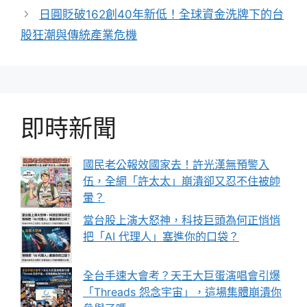
日圓貶破162創40年新低！全球資金洗牌下的台
股狂潮與傳統產業危機
即時新聞
國民老公報效國家去！許光漢無預警入
伍，全網「許太太」崩潰卻又忍不住被帥
暈？
當台股上演大怒神，科技巨頭為何正悄悄
把「AI 代理人」塞進你的口袋？
全台手速大會考？天王大巨蛋演唱會引爆
「Threads 怨念宇宙」，這場集體崩潰你