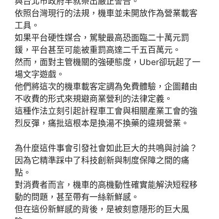
與台北市政府早就祭出嚴正警告。
依照台灣現行的法規，機車並未開放作為營業載客
工具。
如果平台硬性媒合，駕駛最高恐面臨二十萬元罰
鍰，平台甚至可能被重罰高達二千五百萬元。
然而，面對主管機關的強硬態度，Uber卻玩起了一
場文字遊戲。
他們將這次的機車載客定調為免費體驗，企圖藉由
不收費的形式來規避商業營利的法律定義。
這種作法立刻引起計程車工會與相關產業工會的強
烈反彈，痛批這根本是換湯不換藥的違規營業。
為什麼這件事會引發社會如此巨大的共鳴與討論？
因為它精準踩中了科技創新與制度保障之間的痛
點。
對消費者而言，機車的高機動性確實能解決短程移
動的問題，甚至帶有一絲新鮮感。
但在這份新鮮感的背後，是被刻意隱形的巨大風