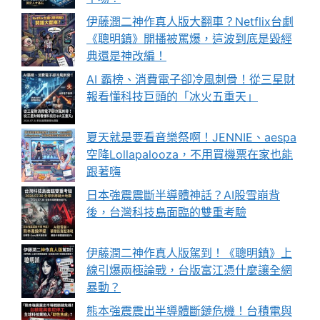
伊藤潤二神作真人版大翻車？Netflix台劇
《聰明鎮》開播被罵爆，這波到底是毀經
典還是神改編！
AI 霸榜、消費電子卻冷風刺骨！從三星財
報看懂科技巨頭的「冰火五重天」
夏天就是要看音樂祭啊！JENNIE、aespa
空降Lollapalooza，不用買機票在家也能
跟著嗨
日本強震震斷半導體神話？AI股雪崩背
後，台灣科技島面臨的雙重考驗
伊藤潤二神作真人版駕到！《聰明鎮》上
線引爆兩極論戰，台版富江憑什麼讓全網
暴動？
熊本強震震出半導體斷鏈危機！台積電與