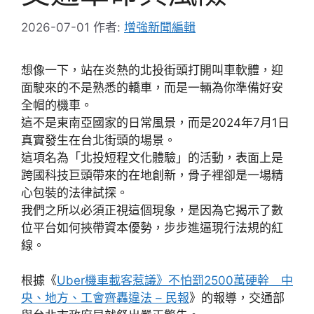
2026-07-01
作者:
增強新聞編輯
想像一下，站在炎熱的北投街頭打開叫車軟體，迎
面駛來的不是熟悉的轎車，而是一輛為你準備好安
全帽的機車。
這不是東南亞國家的日常風景，而是2024年7月1日
真實發生在台北街頭的場景。
這項名為「北投短程文化體驗」的活動，表面上是
跨國科技巨頭帶來的在地創新，骨子裡卻是一場精
心包裝的法律試探。
我們之所以必須正視這個現象，是因為它揭示了數
位平台如何挾帶資本優勢，步步進逼現行法規的紅
線。
根據《
Uber機車載客惹議》不怕罰2500萬硬幹 中
央、地方、工會齊轟違法 – 民報
》的報導，交通部