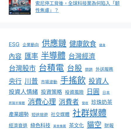
索尼停工背後，全球科技業為何陷入「韌
性焦慮」？
供應鏈
健康飲食
ESG
企業動向
健身
半導體
匯率
台灣經濟
內容
台積電
台股
台灣股市
外送服務
問題
手搖飲
川普
投資人
央行
市場波動
日圓
投資人情緒
投資策略
投資風險
日本
消費心理
消費者
珍珠奶茶
昇陽半導體
營收
社群媒體
產業趨勢
社交媒體
短途旅遊
貓空
綠色科技
茶文化
經濟衰退
財報
美食推薦