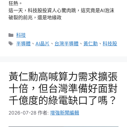
狂熱。
這一天，科技股投資人心驚肉跳，這究竟是AI泡沫
破裂的前兆，還是地緣政
分
科技
類
標
半導體
、
AI晶片
、
台灣半導體
、
黃仁勳
、
科技股
籤
黃仁勳高喊算力需求擴張
十倍，但台灣準備好面對
千億度的綠電缺口了嗎？
2026-07-28
作者:
增強新聞編輯