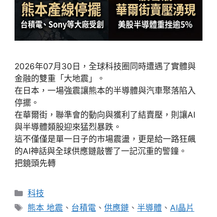
2026年07月30日，全球科技圈同時遭遇了實體與
金融的雙重「大地震」。
在日本，一場強震讓熊本的半導體與汽車聚落陷入
停擺。
在華爾街，聯準會的動向與獲利了結賣壓，則讓AI
與半導體類股迎來猛烈暴跌。
這不僅僅是單一日子的市場震盪，更是給一路狂飆
的AI神話與全球供應鏈敲響了一記沉重的警鐘。
把鏡頭先轉
分
科技
類
標
熊本 地震
、
台積電
、
供應鏈
、
半導體
、
AI晶片