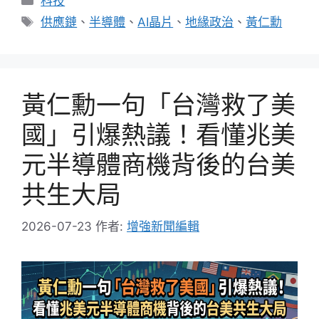
科技
類
標
供應鏈
、
半導體
、
AI晶片
、
地緣政治
、
黃仁勳
籤
黃仁勳一句「台灣救了美
國」引爆熱議！看懂兆美
元半導體商機背後的台美
共生大局
2026-07-23
作者:
增強新聞編輯