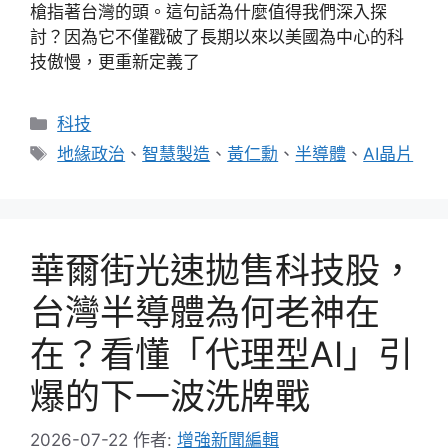
槍指著台灣的頭。這句話為什麼值得我們深入探
討？因為它不僅戳破了長期以來以美國為中心的科
技傲慢，更重新定義了
分
科技
類
標
地緣政治
、
智慧製造
、
黃仁勳
、
半導體
、
AI晶片
籤
華爾街光速拋售科技股，
台灣半導體為何老神在
在？看懂「代理型AI」引
爆的下一波洗牌戰
2026-07-22
作者:
增強新聞編輯