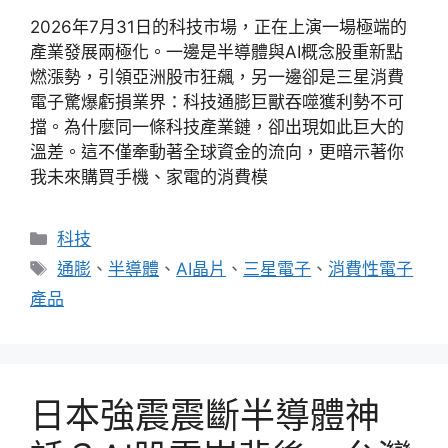
2026年7月31日的科技市場，正在上演一場極端的
產業發展兩極化。一邊是半導體與AI概念股重新點
燃漲勢，引領亞洲股市狂飆，另一邊卻是三星消費
電子驚爆虧損業界：科技通膨巨獸吞噬獲利勢不可
擋。為什麼同一條科技產業鏈，卻出現如此巨大的
溫差。這不僅牽動著全球資金的流向，更暗示著你
我未來購買手機、家電的消費模
分
科技
類
標
通膨
、
半導體
、
AI晶片
、
三星電子
、
消費性電子
籤
產品
日本強震震斷半導體神