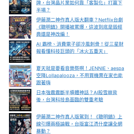
牌，台灣晶片業如何靠「客製化」打贏下
半場？
伊藤潤二神作真人版大翻車？Netflix台劇
《聰明鎮》開播被罵爆，這波到底是毀經
典還是神改編！
AI 霸榜、消費電子卻冷風刺骨！從三星財
報看懂科技巨頭的「冰火五重天」
夏天就是要看音樂祭啊！JENNIE、aespa
空降Lollapalooza，不用買機票在家也能
跟著嗨
日本強震震斷半導體神話？AI股雪崩背
後，台灣科技島面臨的雙重考驗
伊藤潤二神作真人版駕到！《聰明鎮》上
線引爆兩極論戰，台版富江憑什麼讓全網
暴動？