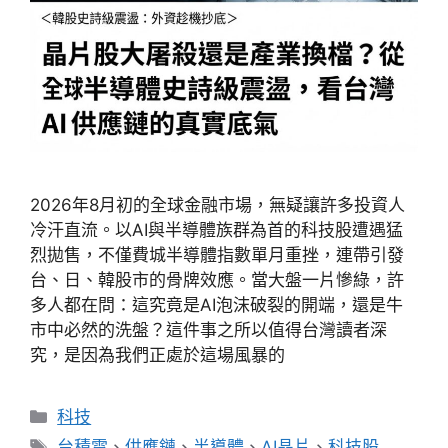
2026年8月初的全球金融市場，無疑讓許多投資人
冷汗直流。以AI與半導體族群為首的科技股遭遇猛
烈拋售，不僅費城半導體指數單月重挫，連帶引發
台、日、韓股市的骨牌效應。當大盤一片慘綠，許
多人都在問：這究竟是AI泡沫破裂的開端，還是牛
市中必然的洗盤？這件事之所以值得台灣讀者深
究，是因為我們正處於這場風暴的
分
科技
類
標
台積電
、
供應鏈
、
半導體
、
AI晶片
、
科技股