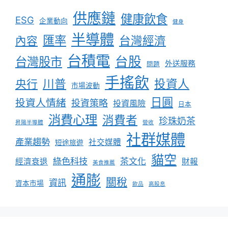
供應鏈
健康飲食
ESG
企業動向
健身
半導體
匯率
台灣經濟
內容
台積電
台股
台灣股市
外送服務
問題
手搖飲
川普
投資人
央行
市場波動
日圓
投資人情緒
投資策略
投資風險
日本
消費心理
消費者
珍珠奶茶
昇陽半導體
營收
社群媒體
產業趨勢
社交媒體
短途旅遊
貓空
綠色科技
茶文化
經濟衰退
財報
美食推薦
通膨
關稅
資訊
資本市場
飲品
高股息