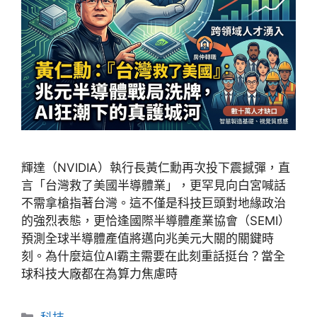
輝達（NVIDIA）執行長黃仁勳再次投下震撼彈，直
言「台灣救了美國半導體業」，更罕見向白宮喊話
不需拿槍指著台灣。這不僅是科技巨頭對地緣政治
的強烈表態，更恰逢國際半導體產業協會（SEMI）
預測全球半導體產值將邁向兆美元大關的關鍵時
刻。為什麼這位AI霸主需要在此刻重話挺台？當全
球科技大廠都在為算力焦慮時
分