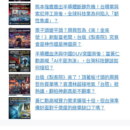
熊本強震震出半導體斷鏈危機！台積電與
索尼停工背後，全球科技業為何陷入「韌
性焦慮」？
栗子頭變平頭？周興哲為《來！金來
號！》剃髮當老闆，台版《梨泰院》究竟
會是神作還是神還原？
半導體血洗與中國DUV突圍背後：當黃仁
勳高喊「AI不是泡沫」，台灣科技鏈該如
何接招？
台版《梨泰院》來了！頂著板寸頭的周興
哲你買單嗎？袁澧林超接地氣「台腔」掀
熱議，翻拍神劇真能不翻車？
黃仁勳高喊算力需求擴張十倍，但台灣準
備好面對千億度的綠電缺口了嗎？