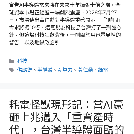
宣告AI半導體需求將在未來十年擴張十倍之際，全
球資本市場正經歷一場劇烈震盪。2026年7月27
日，市場傳出黃仁勳對半導體重磅開示！「1時間」
需求將擴10倍，這無疑為科技島台灣打了一劑強心
針。但這場科技狂歡背後，一則關於用電量暴增的
警告，以及地緣政治引
分
科技
類
標
供應鏈
、
半導體
、
AI算力
、
黃仁勳
、
綠電
籤
耗電怪獸現形記：當AI豪
砸上兆邁入「重資產時
代」，台灣半導體面臨的