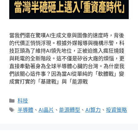
當我們還在驚嘆AI生成文章與圖像的速度時，背後
的代價正悄悄浮現。根據外媒報導與機構示警，科
技巨頭為了維持AI領先地位，正被迫進入瘋狂燒錢
與耗電的全新階段。這不僅是矽谷大廠的煩惱，更
直接牽動著身為全球半導體心臟的台灣。為什麼我
們該關心這件事？因為當AI從單純的「軟體戰」變
成實打實的「基建戰」與「能源戰
分
科技
類
標
半導體
、
AI晶片
、
能源轉型
、
AI算力
、
投資策略
籤