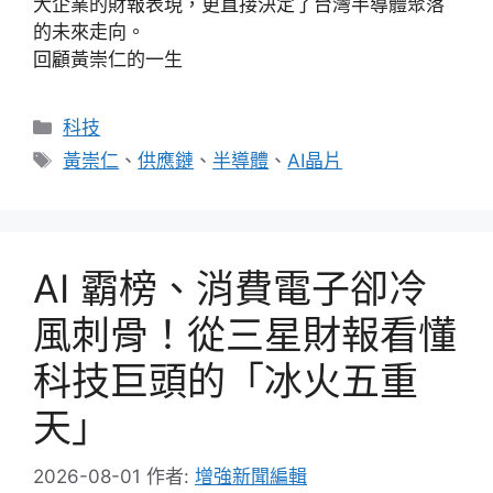
大企業的財報表現，更直接決定了台灣半導體聚落
的未來走向。
回顧黃崇仁的一生
分
科技
類
標
黃崇仁
、
供應鏈
、
半導體
、
AI晶片
籤
AI 霸榜、消費電子卻冷
風刺骨！從三星財報看懂
科技巨頭的「冰火五重
天」
2026-08-01
作者:
增強新聞編輯