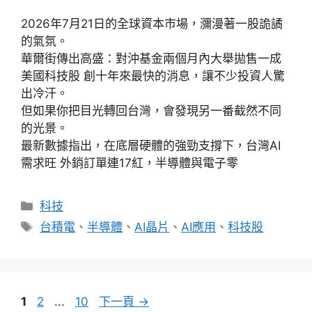
2026年7月21日的全球資本市場，瀰漫著一股詭譎
的氣氛。
華爾街傳出高盛：對沖基金兩個月內大舉拋售一成
美國科技股 創十年來最快的消息，讓不少投資人驚
出冷汗。
但如果你把目光轉回台灣，會發現另一番截然不同
的光景。
最新數據指出，在底層硬體的強勁支撐下，台灣AI
需求旺 外銷訂單連17紅，半導體與電子零
分
科技
類
標
台積電
、
半導體
、
AI晶片
、
AI應用
、
科技股
籤
頁
頁
頁
1
2
...
10
下一頁
→