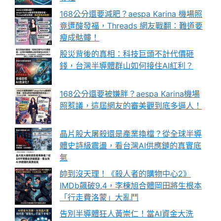
168公分還要減肥？aespa Karina 機場照
竟遭酸發福，Threads 網友戰翻：難道要
瘦成骷髏！
股災背後的真相：科技巨頭不計代價砸
錢，台灣半導體群山如何接住AI紅利？
168公分還要被嫌胖？aespa Karina機場
照惹議，這屆網友的審美觀到底多逼人！
晶片股大屠殺還是產業換檔？從全球半導
體史詩級震盪，看台灣AI供應鏈的真實底
氣
帥到沒天理！《殺人者的購物中心2》
IMDb飆破9.4，李棟旭合體岡田將生根本
「行走費洛蒙」大亂鬥
告別半導體狂人黃崇仁！當AI資金大洗