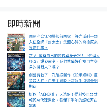
面
面
面
即時新聞
國民老公無預警報效國家，許光漢剃平頭
入伍全網「許太太」集體心碎的背後原來
是這件事。
當 AI 擁有自己的錢包與身分證！「代理人
經濟」爆發前夕，我們準備好迎接自主交
易的機器人了嗎？
劇荒有救了！孔曉振新作《殺手媽咪》反
差萌太狂，白天主婦晚上當殺手引爆全網
期待
挺過「AI泡沫化」大洗盤！從科技巨頭財
報與AI代理進化，看懂下半年的護城河在
哪裡