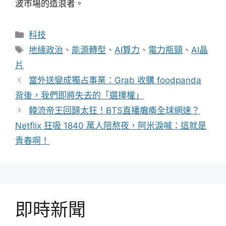
波市場的造浪者。
分
科技
類
標
地緣政治
、
能源轉型
、
AI算力
、
電力瓶頸
、
AI晶
籤
片
當外送變成獨占事業：Grab 收購 foodpanda
背後，我們即將失去的「選擇權」
韓流帝王回歸太狂！BTS直播癱瘓全球網速？
Netflix 狂吸 1840 萬人陪熬夜，阿米淚喊：這就是
青春啊！
即時新聞