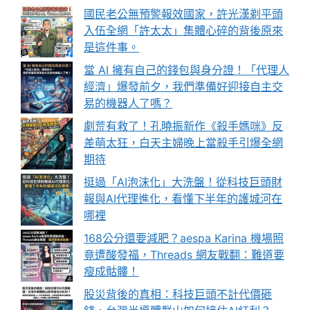
國民老公無預警報效國家，許光漢剃平頭
入伍全網「許太太」集體心碎的背後原來
是這件事。
當 AI 擁有自己的錢包與身分證！「代理人
經濟」爆發前夕，我們準備好迎接自主交
易的機器人了嗎？
劇荒有救了！孔曉振新作《殺手媽咪》反
差萌太狂，白天主婦晚上當殺手引爆全網
期待
挺過「AI泡沫化」大洗盤！從科技巨頭財
報與AI代理進化，看懂下半年的護城河在
哪裡
168公分還要減肥？aespa Karina 機場照
竟遭酸發福，Threads 網友戰翻：難道要
瘦成骷髏！
股災背後的真相：科技巨頭不計代價砸