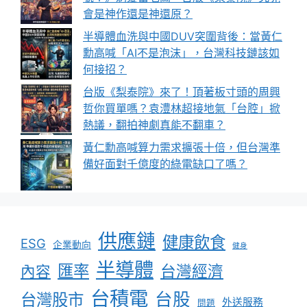
會是神作還是神還原？
半導體血洗與中國DUV突圍背後：當黃仁
勳高喊「AI不是泡沫」，台灣科技鏈該如
何接招？
台版《梨泰院》來了！頂著板寸頭的周興
哲你買單嗎？袁澧林超接地氣「台腔」掀
熱議，翻拍神劇真能不翻車？
黃仁勳高喊算力需求擴張十倍，但台灣準
備好面對千億度的綠電缺口了嗎？
供應鏈
健康飲食
ESG
企業動向
健身
半導體
匯率
台灣經濟
內容
台積電
台股
台灣股市
外送服務
問題