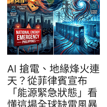
AI 搶電、地緣烽火連
天？從菲律賓宣布
「能源緊急狀態」看
懂這場全球缺電風暴