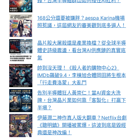
錢，台灣半導體群山如何接住AI紅利？
168公分還要被嫌胖？aespa Karina機場
照惹議，這屆網友的審美觀到底多逼人！
晶片股大屠殺還是產業換檔？從全球半導
體史詩級震盪，看台灣AI供應鏈的真實底
氣
帥到沒天理！《殺人者的購物中心2》
IMDb飆破9.4，李棟旭合體岡田將生根本
「行走費洛蒙」大亂鬥
告別半導體狂人黃崇仁！當AI資金大洗
牌，台灣晶片業如何靠「客製化」打贏下
半場？
伊藤潤二神作真人版大翻車？Netflix台劇
《聰明鎮》開播被罵爆，這波到底是毀經
典還是神改編！