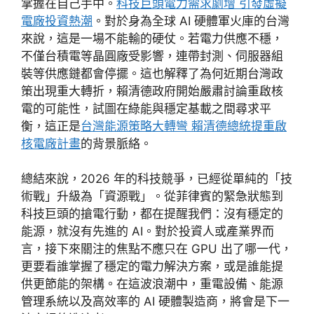
掌握在自己手中。
科技巨頭電力需求劇增 引發虛擬
電廠投資熱潮
。對於身為全球 AI 硬體軍火庫的台灣
來說，這是一場不能輸的硬仗。若電力供應不穩，
不僅台積電等晶圓廠受影響，連帶封測、伺服器組
裝等供應鏈都會停擺。這也解釋了為何近期台灣政
策出現重大轉折，賴清德政府開始嚴肅討論重啟核
電的可能性，試圖在綠能與穩定基載之間尋求平
衡，這正是
台灣能源策略大轉彎 賴清德總統提重啟
核電廠計畫
的背景脈絡。
總結來說，2026 年的科技競爭，已經從單純的「技
術戰」升級為「資源戰」。從菲律賓的緊急狀態到
科技巨頭的搶電行動，都在提醒我們：沒有穩定的
能源，就沒有先進的 AI。對於投資人或產業界而
言，接下來關注的焦點不應只在 GPU 出了哪一代，
更要看誰掌握了穩定的電力解決方案，或是誰能提
供更節能的架構。在這波浪潮中，重電設備、能源
管理系統以及高效率的 AI 硬體製造商，將會是下一