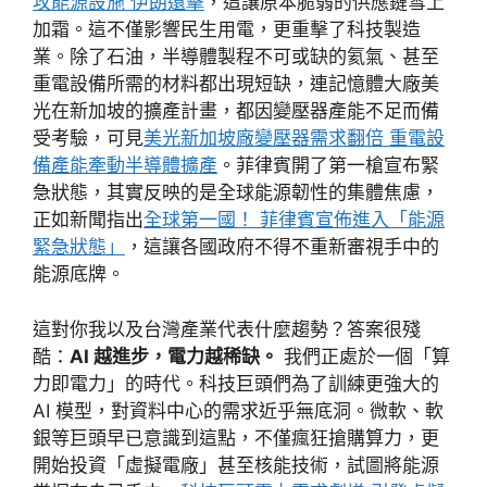
攻能源設施 伊朗還擊
，這讓原本脆弱的供應鏈雪上
加霜。這不僅影響民生用電，更重擊了科技製造
業。除了石油，半導體製程不可或缺的氦氣、甚至
重電設備所需的材料都出現短缺，連記憶體大廠美
光在新加坡的擴產計畫，都因變壓器產能不足而備
受考驗，可見
美光新加坡廠變壓器需求翻倍 重電設
備產能牽動半導體擴產
。菲律賓開了第一槍宣布緊
急狀態，其實反映的是全球能源韌性的集體焦慮，
正如新聞指出
全球第一國！ 菲律賓宣佈進入「能源
緊急狀態」
，這讓各國政府不得不重新審視手中的
能源底牌。
這對你我以及台灣產業代表什麼趨勢？答案很殘
酷：
AI 越進步，電力越稀缺。
我們正處於一個「算
力即電力」的時代。科技巨頭們為了訓練更強大的
AI 模型，對資料中心的需求近乎無底洞。微軟、軟
銀等巨頭早已意識到這點，不僅瘋狂搶購算力，更
開始投資「虛擬電廠」甚至核能技術，試圖將能源