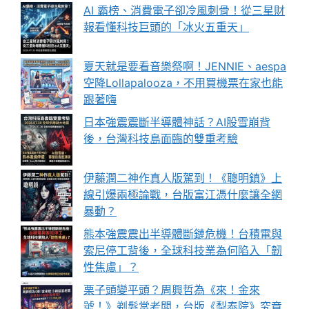
AI 霸榜、消費電子卻冷風刺骨！從三星財
報看懂科技巨頭的「冰火五重天」
夏天就是要看音樂祭啊！JENNIE、aespa
空降Lollapalooza，不用買機票在家也能
跟著嗨
日本強震震斷半導體神話？AI股雪崩背
後，台灣科技島面臨的雙重考驗
伊藤潤二神作真人版駕到！《聰明鎮》上
線引爆兩極論戰，台版富江憑什麼讓全網
暴動？
熊本強震震出半導體斷鏈危機！台積電與
索尼停工背後，全球科技業為何陷入「韌
性焦慮」？
栗子頭變平頭？周興哲為《來！金來
號！》剃髮當老闆，台版《梨泰院》究竟