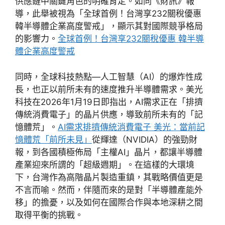
供應鏈中關鍵角色的明確肯定。如同《財訊》報
導，此舉被視為「全球首例！台灣享232關稅優惠
韓半導體企業高度警戒」，顯示其對國際競爭格局
的影響力。
全球首例！台灣享232關稅優惠 韓半導
體企業高度警戒
同時，全球科技熱點—人工智慧（AI）的爆炸性成
長，也正以前所未有的速度推升半導體需求。美光
科技在2026年1月19日即指出，AI需求正在「排擠
傳統消費電子」的晶片供應，導致前所未有的「記
憶體荒」。
AI需求排擠傳統消費電子 美光：當前記
憶體荒「前所未見」
從輝達（NVIDIA）的強勁財
報，到各國積極佈局「主權AI」晶片，都讓半導體
產業迎來所謂的「超級週期」。在這樣的大環境
下，台灣作為高階晶片製造重鎮，其戰略價值更是
不言而喻。然而，伴隨而來的是對「半導體產能外
移」的擔憂，以及如何在國際合作與本地深耕之間
取得平衡的挑戰。