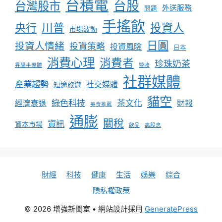
台積電
台股
台灣股市
外送服務
問題
手搖飲
川普
投資人
央行
市場波動
日圓
投資人情緒
投資策略
投資風險
日本
消費心理
消費者
珍珠奶茶
昇陽半導體
營收
社群媒體
產業趨勢
社交媒體
短途旅遊
貓空
綠色科技
茶文化
經濟衰退
財報
美食推薦
通膨
關稅
資訊
資本市場
飲品
高股息
財經
科技
健康
生活
娛樂
綜合
隱私權政策
© 2026 增強新聞室
• 網站設計採用
GeneratePress