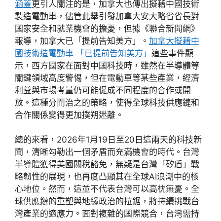
涵蓋
更引人關注的是，加拿大也傳出擬藉中國技術
製造電動車，儘管此舉引發加拿大安大略省省長對
國家安全和就業機會的擔憂，但據《聯合新聞網》
報導，加拿大已「提前告知美方」。
加拿大擬藉中
國技術造電動車 「已提前告知美方」
這些事件顯
示，西方國家在面對中國科技時，雖然在半導體等
關鍵領域高度警惕，但在電動車等某些產業，經濟
利益與市場考量仍可能促成不同程度的合作或開
放。這種分而治之的策略，使得全球科技供應鏈和
合作關係變得更加撲朔迷離。
總的來看，2026年1月19日至20日這兩天的科技新
聞，清晰勾勒出一個矛盾而充滿機會的時代。台灣
半導體獲得美國關稅豁免，無疑是台灣「矽盾」戰
略韌性的展現，也再度凸顯其在全球AI浪潮中的核
心地位。然而，這並不代表台灣可以高枕無憂。全
球供應鏈的重塑與地緣政治的拉鋸，將持續挑戰台
灣產業的適應力。面對複雜的國際競合，台灣需持