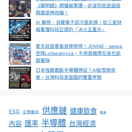
《聰明鎮》開播被罵爆，這波到底是毀經
典還是神改編！
AI 霸榜、消費電子卻冷風刺骨！從三星財
報看懂科技巨頭的「冰火五重天」
夏天就是要看音樂祭啊！JENNIE、aespa
空降Lollapalooza，不用買機票在家也能
跟著嗨
日本強震震斷半導體神話？AI股雪崩背
後，台灣科技島面臨的雙重考驗
供應鏈
健康飲食
ESG
企業動向
健身
半導體
匯率
台灣經濟
內容