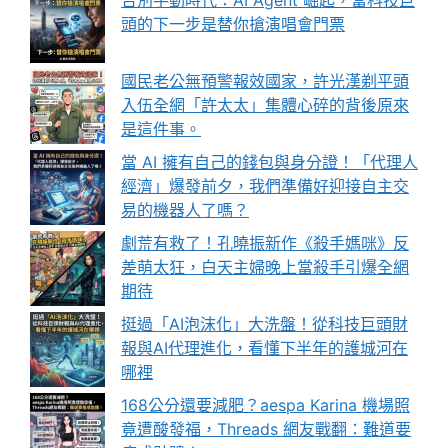
告別手動時代：AI Agent 崛起，當科技巨
頭的下一步是替你搶演唱會門票
國民老公無預警報效國家，許光漢剃平頭
入伍全網「許太太」集體心碎的背後原來
是這件事。
當 AI 擁有自己的錢包與身分證！「代理人
經濟」爆發前夕，我們準備好迎接自主交
易的機器人了嗎？
劇荒有救了！孔曉振新作《殺手媽咪》反
差萌太狂，白天主婦晚上當殺手引爆全網
期待
挺過「AI泡沫化」大洗盤！從科技巨頭財
報與AI代理進化，看懂下半年的護城河在
哪裡
168公分還要減肥？aespa Karina 機場照
竟遭酸發福，Threads 網友戰翻：難道要