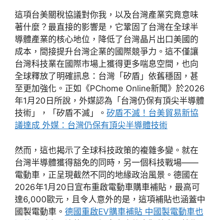
這項台美關稅協議對你我，以及台灣產業究竟意味
著什麼？最直接的影響是，它鞏固了台灣在全球半
導體產業的核心地位，降低了台灣晶片出口美國的
成本，間接提升台灣企業的國際競爭力。這不僅讓
台灣科技業在國際市場上獲得更多喘息空間，也向
全球釋放了明確訊息：台灣「矽盾」依舊穩固，甚
至更加強化。正如《PChome Online新聞》於2026
年1月20日所說，外媒認為「台灣仍保有頂尖半導體
技術」，「矽盾不滅」。
矽盾不滅！台美貿易新協
議達成 外媒：台灣仍保有頂尖半導體技術
然而，這也揭示了全球科技政策的複雜多變。就在
台灣半導體獲得豁免的同時，另一個科技戰場——
電動車，正呈現截然不同的地緣政治風景。德國在
2026年1月20日宣布重啟電動車購車補貼，最高可
達6,000歐元，且令人意外的是，這項補貼也涵蓋中
國製電動車。
德國重啟EV購車補貼 中國製電動車也