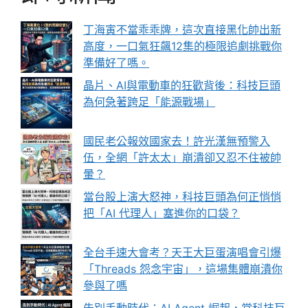
丁海寅不當乖乖牌，這次直接黑化帥出新
高度，一口氣狂飆12集的極限追劇挑戰你
準備好了嗎。
晶片、AI與電動車的狂歡背後：科技巨頭
為何急著跨足「能源戰場」
國民老公報效國家去！許光漢無預警入
伍，全網「許太太」崩潰卻又忍不住被帥
暈？
當台股上演大怒神，科技巨頭為何正悄悄
把「AI 代理人」塞進你的口袋？
全台手速大會考？天王大巨蛋演唱會引爆
「Threads 怨念宇宙」，這場集體崩潰你
參與了嗎