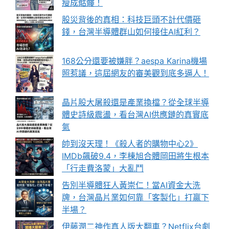
瘦成骷髏！
股災背後的真相：科技巨頭不計代價砸
錢，台灣半導體群山如何接住AI紅利？
168公分還要被嫌胖？aespa Karina機場
照惹議，這屆網友的審美觀到底多逼人！
晶片股大屠殺還是產業換檔？從全球半導
體史詩級震盪，看台灣AI供應鏈的真實底
氣
帥到沒天理！《殺人者的購物中心2》
IMDb飆破9.4，李棟旭合體岡田將生根本
「行走費洛蒙」大亂鬥
告別半導體狂人黃崇仁！當AI資金大洗
牌，台灣晶片業如何靠「客製化」打贏下
半場？
伊藤潤二神作真人版大翻車？Netflix台劇