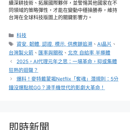
續深耕技術、拓展國際夥伴，並警惕其他國家在不
同領域的策略彈性，才能在變動中穩操勝券，維持
台灣在全球科技版圖上的關鍵影響力。
分
科技
類
標
資安, 韌體, 認證, 標示, 供應鏈追溯
、
AI晶片
、
籤
台灣製火箭
、
匯率與關稅
、
北京 自給率 半導體
2025，AI代理元年之思：一場革命，抑或集體
狂熱的迴聲？
爆料！麥特戴蒙揭Netflix「奪魂」潛規則：5分
鐘沒爆點就GG？滑手機世代的影劇大革命！
即時新聞