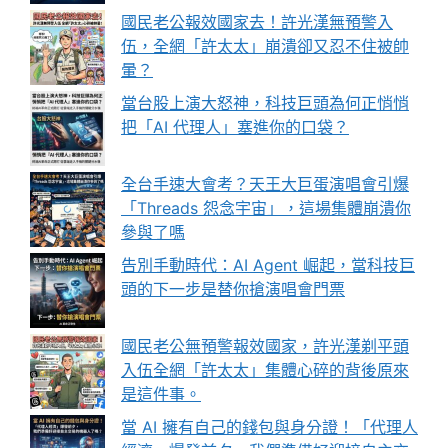
國民老公報效國家去！許光漢無預警入
伍，全網「許太太」崩潰卻又忍不住被帥
暈？
當台股上演大怒神，科技巨頭為何正悄悄
把「AI 代理人」塞進你的口袋？
全台手速大會考？天王大巨蛋演唱會引爆
「Threads 怨念宇宙」，這場集體崩潰你
參與了嗎
告別手動時代：AI Agent 崛起，當科技巨
頭的下一步是替你搶演唱會門票
國民老公無預警報效國家，許光漢剃平頭
入伍全網「許太太」集體心碎的背後原來
是這件事。
當 AI 擁有自己的錢包與身分證！「代理人