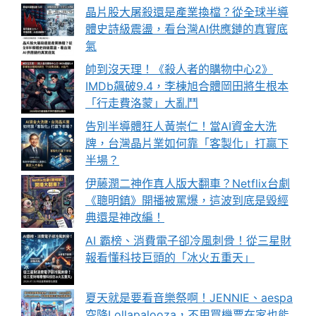
晶片股大屠殺還是產業換檔？從全球半導
體史詩級震盪，看台灣AI供應鏈的真實底
氣
帥到沒天理！《殺人者的購物中心2》
IMDb飆破9.4，李棟旭合體岡田將生根本
「行走費洛蒙」大亂鬥
告別半導體狂人黃崇仁！當AI資金大洗
牌，台灣晶片業如何靠「客製化」打贏下
半場？
伊藤潤二神作真人版大翻車？Netflix台劇
《聰明鎮》開播被罵爆，這波到底是毀經
典還是神改編！
AI 霸榜、消費電子卻冷風刺骨！從三星財
報看懂科技巨頭的「冰火五重天」
夏天就是要看音樂祭啊！JENNIE、aespa
空降Lollapalooza，不用買機票在家也能