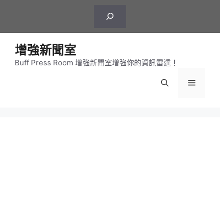
跳
搜
至
尋
主
要
增強新聞室
內
Buff Press Room 增強新聞室增強你的資訊雷達！
容
選
單