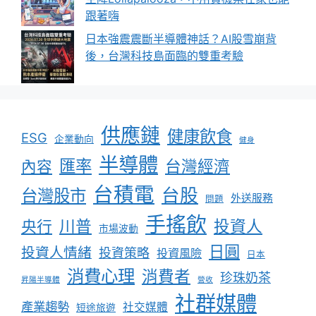
跟著嗨
日本強震震斷半導體神話？AI股雪崩背
後，台灣科技島面臨的雙重考驗
供應鏈
健康飲食
ESG
企業動向
健身
半導體
匯率
台灣經濟
內容
台積電
台股
台灣股市
外送服務
問題
手搖飲
川普
投資人
央行
市場波動
日圓
投資人情緒
投資策略
投資風險
日本
消費心理
消費者
珍珠奶茶
昇陽半導體
營收
社群媒體
產業趨勢
社交媒體
短途旅遊