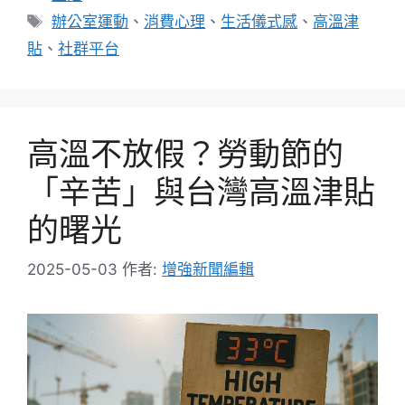
類
標
辦公室運動
、
消費心理
、
生活儀式感
、
高溫津
籤
貼
、
社群平台
高溫不放假？勞動節的
「辛苦」與台灣高溫津貼
的曙光
2025-05-03
作者:
增強新聞編輯