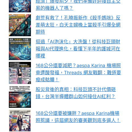
經濟」爆發前夕，我們準備好迎接自主交
易的機器人了嗎？
劇荒有救了！孔曉振新作《殺手媽咪》反
差萌太狂，白天主婦晚上當殺手引爆全網
期待
挺過「AI泡沫化」大洗盤！從科技巨頭財
報與AI代理進化，看懂下半年的護城河在
哪裡
168公分還要減肥？aespa Karina 機場照
竟遭酸發福，Threads 網友戰翻：難道要
瘦成骷髏！
股災背後的真相：科技巨頭不計代價砸
錢，台灣半導體群山如何接住AI紅利？
168公分還要被嫌胖？aespa Karina機場
照惹議，這屆網友的審美觀到底多逼人！