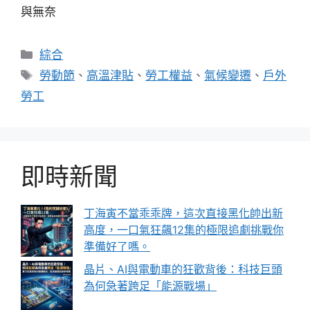
與無奈
分
綜合
類
標
勞動節
、
高溫津貼
、
勞工權益
、
氣候變遷
、
戶外
籤
勞工
即時新聞
丁海寅不當乖乖牌，這次直接黑化帥出新
高度，一口氣狂飆12集的極限追劇挑戰你
準備好了嗎。
晶片、AI與電動車的狂歡背後：科技巨頭
為何急著跨足「能源戰場」