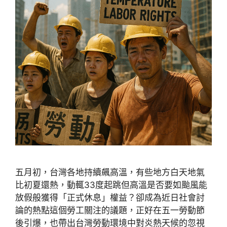
五月初，台灣各地持續飆高溫，有些地方白天地氣
比初夏還熱，動輒33度起跳但高溫是否要如颱風能
放假般獲得「正式休息」權益？卻成為近日社會討
論的熱點這個勞工關注的議題，正好在五一勞動節
後引爆，也帶出台灣勞動環境中對炎熱天候的忽視