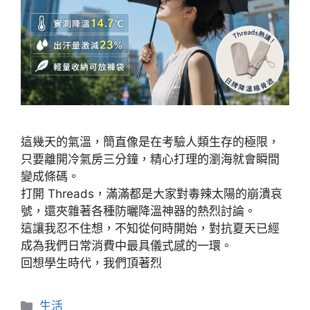
這幾天的氣溫，簡直像是在考驗人類生存的極限，
只要離開冷氣房三分鐘，精心打理的瀏海就會瞬間
變成條碼。
打開 Threads，滿滿都是大家對毒辣太陽的崩潰哀
號，還夾雜著各種防曬降溫神器的熱烈討論。
這讓我忍不住想，不知從何時開始，對抗夏天已經
成為我們日常消費中最具儀式感的一環。
回想學生時代，我們頂著烈
分
生活