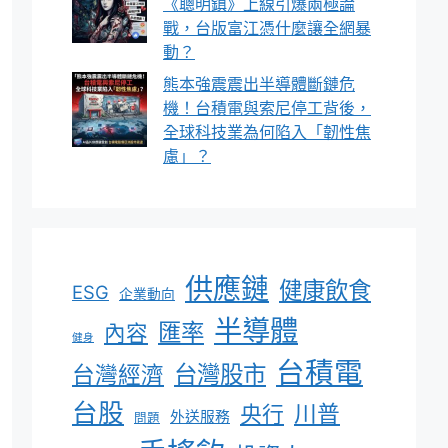
《聰明鎮》上線引爆兩極論
戰，台版富江憑什麼讓全網暴
動？
熊本強震震出半導體斷鏈危
機！台積電與索尼停工背後，
全球科技業為何陷入「韌性焦
慮」？
供應鏈
健康飲食
ESG
企業動向
半導體
匯率
內容
健身
台積電
台灣股市
台灣經濟
台股
川普
央行
外送服務
問題