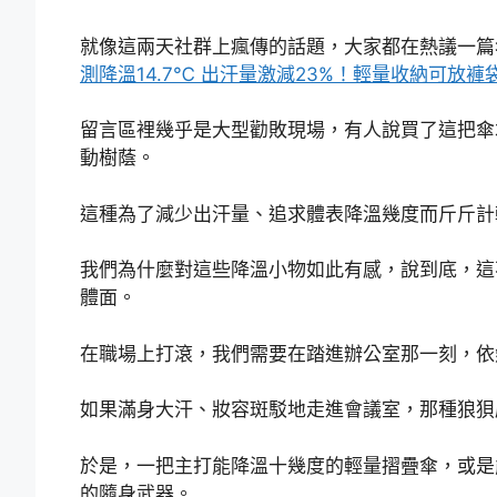
就像這兩天社群上瘋傳的話題，大家都在熱議一
測降溫14.7℃ 出汗量激減23%！輕量收納可放褲
留言區裡幾乎是大型勸敗現場，有人說買了這把傘
動樹蔭。
這種為了減少出汗量、追求體表降溫幾度而斤斤計
我們為什麼對這些降溫小物如此有感，說到底，這
體面。
在職場上打滾，我們需要在踏進辦公室那一刻，依
如果滿身大汗、妝容斑駁地走進會議室，那種狼狽
於是，一把主打能降溫十幾度的輕量摺疊傘，或是
的隨身武器。