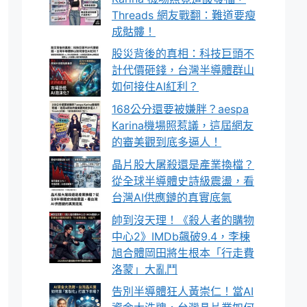
Threads 網友戰翻：難道要瘦
成骷髏！
股災背後的真相：科技巨頭不
計代價砸錢，台灣半導體群山
如何接住AI紅利？
168公分還要被嫌胖？aespa
Karina機場照惹議，這屆網友
的審美觀到底多逼人！
晶片股大屠殺還是產業換檔？
從全球半導體史詩級震盪，看
台灣AI供應鏈的真實底氣
帥到沒天理！《殺人者的購物
中心2》IMDb飆破9.4，李棟
旭合體岡田將生根本「行走費
洛蒙」大亂鬥
告別半導體狂人黃崇仁！當AI