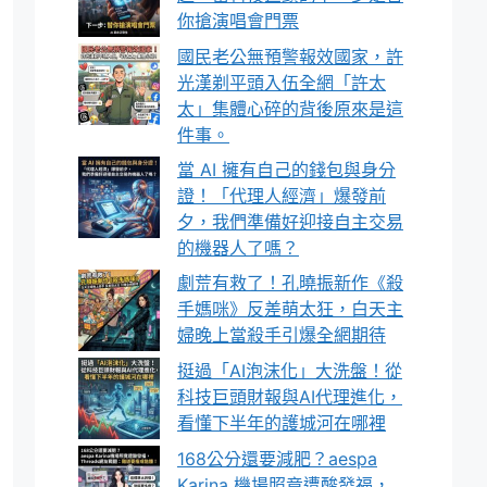
你搶演唱會門票
國民老公無預警報效國家，許
光漢剃平頭入伍全網「許太
太」集體心碎的背後原來是這
件事。
當 AI 擁有自己的錢包與身分
證！「代理人經濟」爆發前
夕，我們準備好迎接自主交易
的機器人了嗎？
劇荒有救了！孔曉振新作《殺
手媽咪》反差萌太狂，白天主
婦晚上當殺手引爆全網期待
挺過「AI泡沫化」大洗盤！從
科技巨頭財報與AI代理進化，
看懂下半年的護城河在哪裡
168公分還要減肥？aespa
Karina 機場照竟遭酸發福，