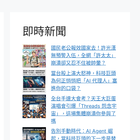
即時新聞
國民老公報效國家去！許光漢
無預警入伍，全網「許太太」
崩潰卻又忍不住被帥暈？
當台股上演大怒神，科技巨頭
為何正悄悄把「AI 代理人」塞
進你的口袋？
全台手速大會考？天王大巨蛋
演唱會引爆「Threads 怨念宇
宙」，這場集體崩潰你參與了
嗎
告別手動時代：AI Agent 崛
起，當科技巨頭的下一步是替