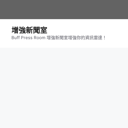
跳
至
主
要
增強新聞室
內
Buff Press Room 增強新聞室增強你的資訊雷達！
容