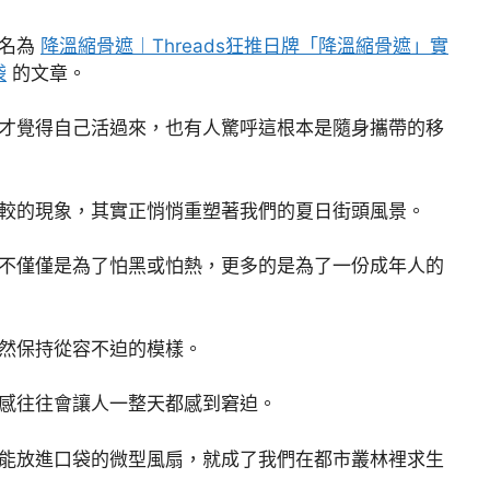
篇名為
降溫縮骨遮︱Threads狂推日牌「降溫縮骨遮」實
袋
的文章。
才覺得自己活過來，也有人驚呼這根本是隨身攜帶的移
較的現象，其實正悄悄重塑著我們的夏日街頭風景。
不僅僅是為了怕黑或怕熱，更多的是為了一份成年人的
然保持從容不迫的模樣。
感往往會讓人一整天都感到窘迫。
能放進口袋的微型風扇，就成了我們在都市叢林裡求生