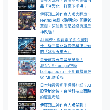
資金大洗牌，台灣晶片業如何
靠「客製化」打贏下半場？
伊藤潤二神作真人版大翻車？
Netflix台劇《聰明鎮》開播被
罵爆，這波到底是毀經典還是
神改編！
AI 霸榜、消費電子卻冷風刺
骨！從三星財報看懂科技巨頭
的「冰火五重天」
夏天就是要看音樂祭啊！
JENNIE、aespa空降
Lollapalooza，不用買機票在
家也能跟著嗨
日本強震震斷半導體神話？AI
股雪崩背後，台灣科技島面臨
的雙重考驗
伊藤潤二神作真人版駕到！