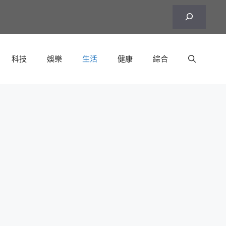
搜
尋
科技
娛樂
生活
健康
綜合