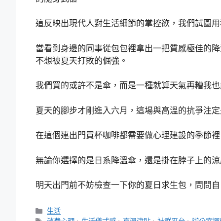
這反映出現代人對生活細節的掌控欲，我們試圖用
當看到身邊的同事從包包裡拿出一把質感極佳的降
不想被夏天打敗的倔強。
我們買的或許不是傘，而是一種就算天氣再糟我也
夏天的腳步才剛進入六月，這場與高溫的抗爭注定
在這個連出門買杯咖啡都需要做心理建設的季節裡
無論你選擇的是日系降溫傘，還是掛在脖子上的涼
明天出門前不妨檢查一下你的夏日求生包，問問自
分
生活
類
標