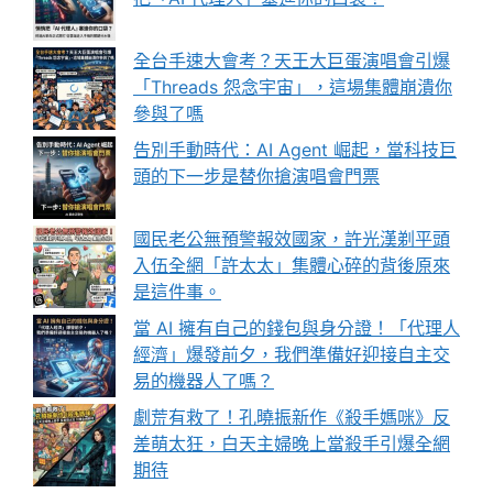
全台手速大會考？天王大巨蛋演唱會引爆
「Threads 怨念宇宙」，這場集體崩潰你
參與了嗎
告別手動時代：AI Agent 崛起，當科技巨
頭的下一步是替你搶演唱會門票
國民老公無預警報效國家，許光漢剃平頭
入伍全網「許太太」集體心碎的背後原來
是這件事。
當 AI 擁有自己的錢包與身分證！「代理人
經濟」爆發前夕，我們準備好迎接自主交
易的機器人了嗎？
劇荒有救了！孔曉振新作《殺手媽咪》反
差萌太狂，白天主婦晚上當殺手引爆全網
期待