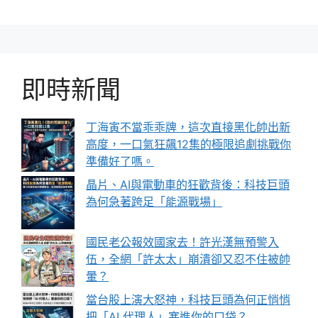
即時新聞
丁海寅不當乖乖牌，這次直接黑化帥出新
高度，一口氣狂飆12集的極限追劇挑戰你
準備好了嗎。
晶片、AI與電動車的狂歡背後：科技巨頭
為何急著跨足「能源戰場」
國民老公報效國家去！許光漢無預警入
伍，全網「許太太」崩潰卻又忍不住被帥
暈？
當台股上演大怒神，科技巨頭為何正悄悄
把「AI 代理人」塞進你的口袋？