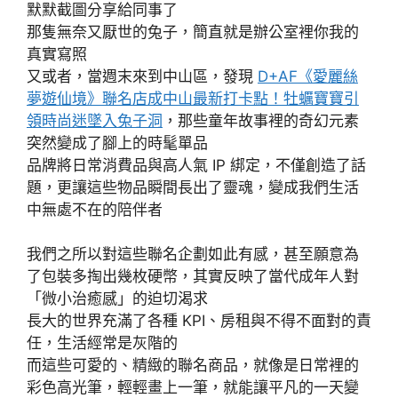
默默截圖分享給同事了
那隻無奈又厭世的兔子，簡直就是辦公室裡你我的
真實寫照
又或者，當週末來到中山區，發現
D+AF《愛麗絲
夢遊仙境》聯名店成中山最新打卡點！牡蠣寶寶引
領時尚迷墜入兔子洞
，那些童年故事裡的奇幻元素
突然變成了腳上的時髦單品
品牌將日常消費品與高人氣 IP 綁定，不僅創造了話
題，更讓這些物品瞬間長出了靈魂，變成我們生活
中無處不在的陪伴者
我們之所以對這些聯名企劃如此有感，甚至願意為
了包裝多掏出幾枚硬幣，其實反映了當代成年人對
「微小治癒感」的迫切渴求
長大的世界充滿了各種 KPI、房租與不得不面對的責
任，生活經常是灰階的
而這些可愛的、精緻的聯名商品，就像是日常裡的
彩色高光筆，輕輕畫上一筆，就能讓平凡的一天變