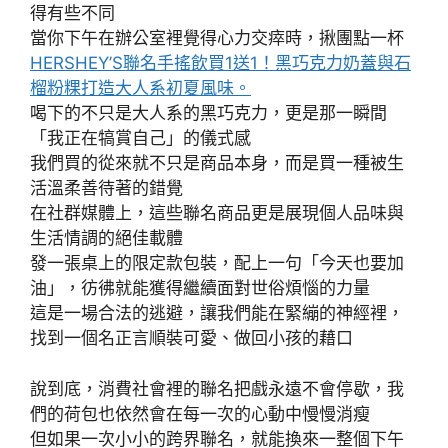
得有些不同
當你下午在辦公室裡覺得心力交瘁時，揪團點一杯
HERSHEY’S聯名手搖飲買1送1！黑巧克力奶蓋與石
榴粉粿打造大人系初夏風味。
喝下的不只是大人系的黑巧克力，更是那一瞬間
「我正在犒賞自己」的儀式感
我們買的從來就不只是商品本身，而是買一種被生
活溫柔善待著的錯覺
在社群媒體上，這些聯名商品更是展現個人品味與
生活情調的絕佳載體
發一張桌上的限定款包裝，配上一句「今天也要加
油」，彷彿就能獲得繼續面對世俗煩惱的力量
這是一場合法的逃避，讓我們能在緊繃的神經裡，
找到一個名正言順裝可愛、做回小孩的藉口
說到底，消費社會裡的聯名把戲永遠不會停歇，我
們的荷包也依然會在每一次的心動中慢慢消瘦
但如果一次小小的跨界聯名，就能換來一整個下午