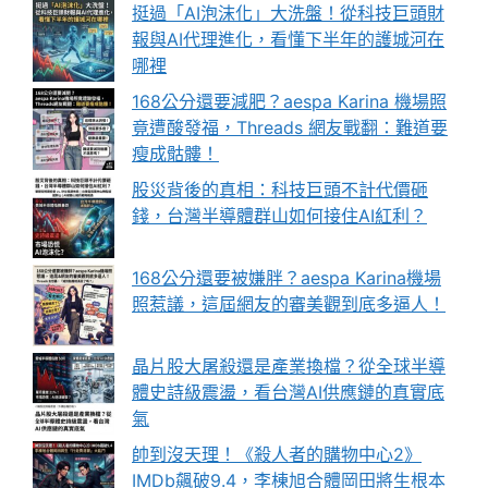
挺過「AI泡沫化」大洗盤！從科技巨頭財
報與AI代理進化，看懂下半年的護城河在
哪裡
168公分還要減肥？aespa Karina 機場照
竟遭酸發福，Threads 網友戰翻：難道要
瘦成骷髏！
股災背後的真相：科技巨頭不計代價砸
錢，台灣半導體群山如何接住AI紅利？
168公分還要被嫌胖？aespa Karina機場
照惹議，這屆網友的審美觀到底多逼人！
晶片股大屠殺還是產業換檔？從全球半導
體史詩級震盪，看台灣AI供應鏈的真實底
氣
帥到沒天理！《殺人者的購物中心2》
IMDb飆破9.4，李棟旭合體岡田將生根本