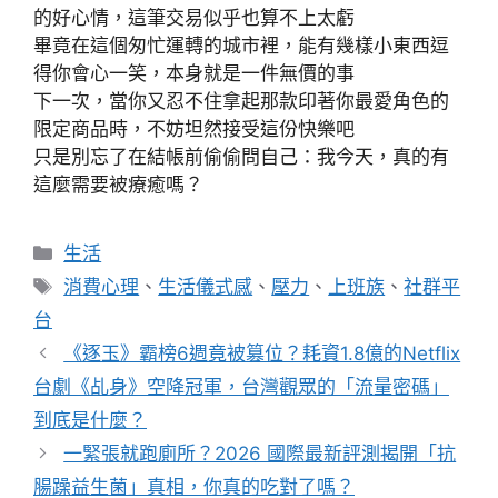
的好心情，這筆交易似乎也算不上太虧
畢竟在這個匆忙運轉的城市裡，能有幾樣小東西逗
得你會心一笑，本身就是一件無價的事
下一次，當你又忍不住拿起那款印著你最愛角色的
限定商品時，不妨坦然接受這份快樂吧
只是別忘了在結帳前偷偷問自己：我今天，真的有
這麼需要被療癒嗎？
分
生活
類
標
消費心理
、
生活儀式感
、
壓力
、
上班族
、
社群平
籤
台
《逐玉》霸榜6週竟被篡位？耗資1.8億的Netflix
台劇《乩身》空降冠軍，台灣觀眾的「流量密碼」
到底是什麼？
一緊張就跑廁所？2026 國際最新評測揭開「抗
腸躁益生菌」真相，你真的吃對了嗎？