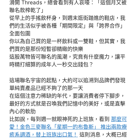
滑開 Threads，總會看到有人哀嚎：「這個月又被
聯名款榨乾了」
從早上的手搖飲杯身，到週末逛街踏進的鞋店，我
們的生活似乎被各種「期間限定」與「跨界合作」
全面包圍
你以為自己買的是一杯飲料或一雙鞋，但其實，我
們買的是那份短暫卻精緻的快樂
這股萬物皆可聯名的風潮，究竟有什麼魔力，讓平
時精打細算的成年人一秒交出錢包？
這場聯名宇宙的起點，大約可以追溯到品牌們發現
單純賣產品已經不夠了的那一天
在這個注意力稀缺的年代，要讓消費者停下腳步，
最好的方式就是召喚我們記憶中的美好，或是直擊
內心的軟肋
比如說，每到週一就眼神死的上班族，看到
那麼可
愛！金色三麥聯名「星期一的布魯斯」 推出兩款療
癒系調酒，替上班族出口氣！
這則消息，大概已經