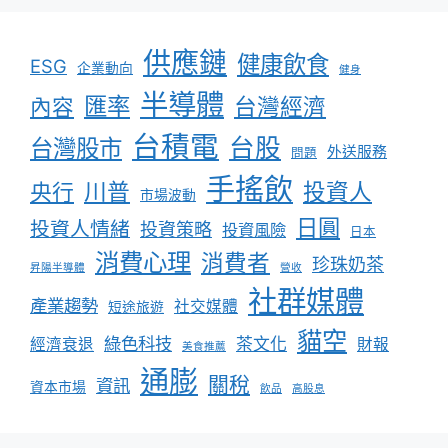
供應鏈
健康飲食
ESG
企業動向
健身
半導體
匯率
台灣經濟
內容
台積電
台股
台灣股市
外送服務
問題
手搖飲
川普
投資人
央行
市場波動
日圓
投資人情緒
投資策略
投資風險
日本
消費心理
消費者
珍珠奶茶
昇陽半導體
營收
社群媒體
產業趨勢
社交媒體
短途旅遊
貓空
綠色科技
茶文化
經濟衰退
財報
美食推薦
通膨
關稅
資訊
資本市場
飲品
高股息