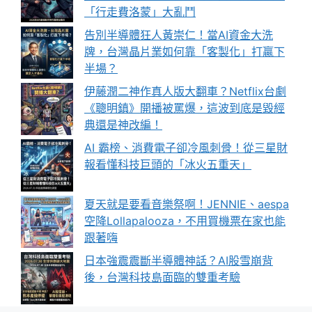
「行走費洛蒙」大亂鬥
告別半導體狂人黃崇仁！當AI資金大洗
牌，台灣晶片業如何靠「客製化」打贏下
半場？
伊藤潤二神作真人版大翻車？Netflix台劇
《聰明鎮》開播被罵爆，這波到底是毀經
典還是神改編！
AI 霸榜、消費電子卻冷風刺骨！從三星財
報看懂科技巨頭的「冰火五重天」
夏天就是要看音樂祭啊！JENNIE、aespa
空降Lollapalooza，不用買機票在家也能
跟著嗨
日本強震震斷半導體神話？AI股雪崩背
後，台灣科技島面臨的雙重考驗