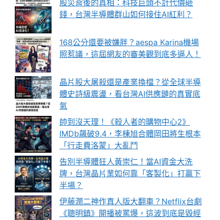
股災背後的真相：科技巨頭不計代價砸
錢，台灣半導體群山如何接住AI紅利？
168公分還要被嫌胖？aespa Karina機場
照惹議，這屆網友的審美觀到底多逼人！
晶片股大屠殺還是產業換檔？從全球半導
體史詩級震盪，看台灣AI供應鏈的真實底
氣
帥到沒天理！《殺人者的購物中心2》
IMDb飆破9.4，李棟旭合體岡田將生根本
「行走費洛蒙」大亂鬥
告別半導體狂人黃崇仁！當AI資金大洗
牌，台灣晶片業如何靠「客製化」打贏下
半場？
伊藤潤二神作真人版大翻車？Netflix台劇
《聰明鎮》開播被罵爆，這波到底是毀經