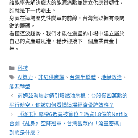
誰能率先解決龐大的能源痛點並建立供應鏈韌性，
誰就是下一代霸主。
身處在這場歷史性變革的前線，台灣無疑握有最關
鍵的籌碼。
看懂這波趨勢，我們才能在震盪的市場中建立屬於
自己的資產避風港，穩步迎接下一個產業黃金十
年。
分
科技
類
標
AI算力
、
非紅供應鏈
、
台灣半導體
、
地緣政治
、
籤
能源轉型
荷姆茲海峽封鎖引爆燃油危機：台股衝四萬點的
平行時空，你該如何看懂這場經濟骨牌效應？
《逐玉》霸榜6週竟被篡位？耗資1.8億的Netflix
台劇《乩身》空降冠軍，台灣觀眾的「流量密碼」
到底是什麼？