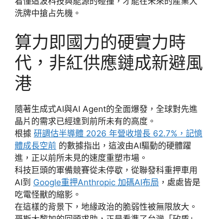
看懂這波科技與能源的碰撞，才能在未來的產業大
洗牌中搶占先機。
算力即國力的硬實力時
代，非紅供應鏈成新避風
港
隨著生成式AI與AI Agent的全面爆發，全球對先進
晶片的需求已經達到前所未有的高度。
根據
研調估半導體 2026 年營收增長 62.7%，記憶
體成長空前
的數據指出，這波由AI驅動的硬體躍
進，正以前所未見的速度重塑市場。
科技巨頭的軍備競賽從未停歇，從聯發科重押車用
AI到
Google重押Anthropic 加碼AI布局
，處處皆是
吃電怪獸的縮影。
在這樣的背景下，地緣政治的脆弱性被無限放大。