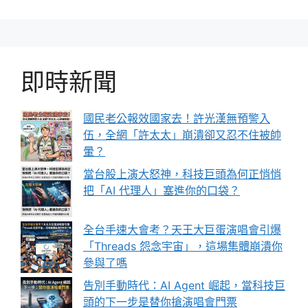
即時新聞
國民老公報效國家去！許光漢無預警入
伍，全網「許太太」崩潰卻又忍不住被帥
暈？
當台股上演大怒神，科技巨頭為何正悄悄
把「AI 代理人」塞進你的口袋？
全台手速大會考？天王大巨蛋演唱會引爆
「Threads 怨念宇宙」，這場集體崩潰你
參與了嗎
告別手動時代：AI Agent 崛起，當科技巨
頭的下一步是替你搶演唱會門票