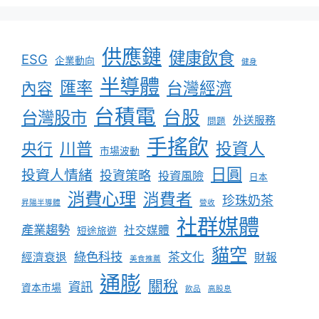
供應鏈
健康飲食
ESG
企業動向
健身
半導體
匯率
台灣經濟
內容
台積電
台股
台灣股市
外送服務
問題
手搖飲
川普
投資人
央行
市場波動
日圓
投資人情緒
投資策略
投資風險
日本
消費心理
消費者
珍珠奶茶
昇陽半導體
營收
社群媒體
產業趨勢
社交媒體
短途旅遊
貓空
綠色科技
茶文化
經濟衰退
財報
美食推薦
通膨
關稅
資訊
資本市場
飲品
高股息