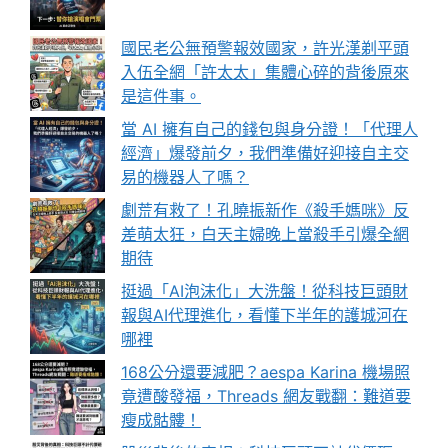
國民老公無預警報效國家，許光漢剃平頭
入伍全網「許太太」集體心碎的背後原來
是這件事。
當 AI 擁有自己的錢包與身分證！「代理人
經濟」爆發前夕，我們準備好迎接自主交
易的機器人了嗎？
劇荒有救了！孔曉振新作《殺手媽咪》反
差萌太狂，白天主婦晚上當殺手引爆全網
期待
挺過「AI泡沫化」大洗盤！從科技巨頭財
報與AI代理進化，看懂下半年的護城河在
哪裡
168公分還要減肥？aespa Karina 機場照
竟遭酸發福，Threads 網友戰翻：難道要
瘦成骷髏！