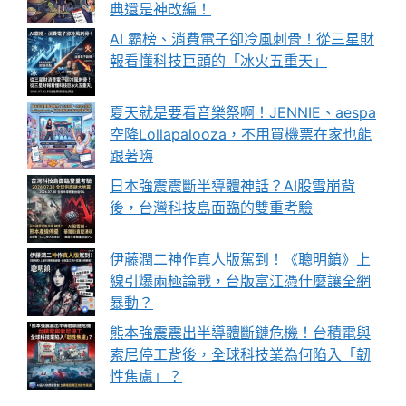
典還是神改編！
AI 霸榜、消費電子卻冷風刺骨！從三星財
報看懂科技巨頭的「冰火五重天」
夏天就是要看音樂祭啊！JENNIE、aespa
空降Lollapalooza，不用買機票在家也能
跟著嗨
日本強震震斷半導體神話？AI股雪崩背
後，台灣科技島面臨的雙重考驗
伊藤潤二神作真人版駕到！《聰明鎮》上
線引爆兩極論戰，台版富江憑什麼讓全網
暴動？
熊本強震震出半導體斷鏈危機！台積電與
索尼停工背後，全球科技業為何陷入「韌
性焦慮」？