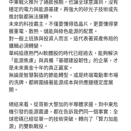
中東戰火推升了通膨預期，也讓全球意識到，沒有
穩定的電力與能源基建，再強大的矽光子技術或先
進封裝都無法運轉。
未來的科技霸主，不僅要懂得造晶片，更要懂得掌
握重電、散熱、儲能與綠色能源的配置。
對一般上班族與投資人而言，這代表著資產佈局的
邏輯必須轉變。
單純追逐熱門AI軟體股的時代已經過去，能夠解決
「能源焦慮」與具備「基礎建設韌性」的企業，才
是未來黃金十年的真正贏家。
無論是智慧製造的節能轉型，或是終端電動車市場
的洗牌，都將圍繞著能源成本與供應鏈穩定度展
開。
總結來看，從哥斯大黎加的半導體求援，到中東危
機引發的能源震盪，都在告訴我們同一個事實：全
球密碼已經從單一的技術突破，轉向了「算力加能
源」的雙軌戰役。