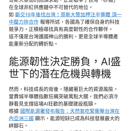
哥斯大黎加的回頭求助，正是看準了台灣「矽盾」
在全球非紅供應鏈中不可替代的地位。
如
斷交19年後找台灣！哥斯大黎加押注半導體 頂一
中壓力拚合作
報導所述，各國為了確保自身的科技
競爭力，正積極尋找具有高度韌性的合作夥伴。
這不僅是台灣護國神山的勝利，更是全球半導體產
能重新分配的轉折點。
能源韌性決定勝負，AI盛
世下的潛在危機與轉機
然而，科技成長的背後，隱藏著巨大的資源風險。
當費城半導體指數狂飆突破萬點大關，我們必須冷
靜看見支撐這場AI狂歡的基礎建設瓶頸。
根據
國際能源署發布報告：天然氣吃緊衝擊台灣在
內亞洲三國
顯示，能源短缺已成為科技發展最大的
絆腳石。