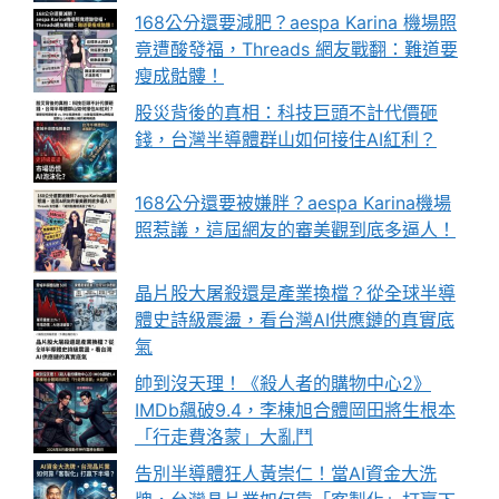
168公分還要減肥？aespa Karina 機場照
竟遭酸發福，Threads 網友戰翻：難道要
瘦成骷髏！
股災背後的真相：科技巨頭不計代價砸
錢，台灣半導體群山如何接住AI紅利？
168公分還要被嫌胖？aespa Karina機場
照惹議，這屆網友的審美觀到底多逼人！
晶片股大屠殺還是產業換檔？從全球半導
體史詩級震盪，看台灣AI供應鏈的真實底
氣
帥到沒天理！《殺人者的購物中心2》
IMDb飆破9.4，李棟旭合體岡田將生根本
「行走費洛蒙」大亂鬥
告別半導體狂人黃崇仁！當AI資金大洗