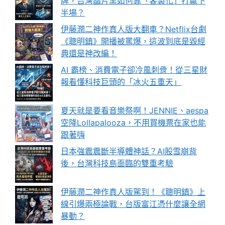
牌，台灣晶片業如何靠「客製化」打贏下
半場？
伊藤潤二神作真人版大翻車？Netflix台劇
《聰明鎮》開播被罵爆，這波到底是毀經
典還是神改編！
AI 霸榜、消費電子卻冷風刺骨！從三星財
報看懂科技巨頭的「冰火五重天」
夏天就是要看音樂祭啊！JENNIE、aespa
空降Lollapalooza，不用買機票在家也能
跟著嗨
日本強震震斷半導體神話？AI股雪崩背
後，台灣科技島面臨的雙重考驗
伊藤潤二神作真人版駕到！《聰明鎮》上
線引爆兩極論戰，台版富江憑什麼讓全網
暴動？