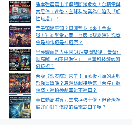
熊本強震震出半導體斷鏈危機！台積電與
索尼停工背後，全球科技業為何陷入「韌
性焦慮」？
栗子頭變平頭？周興哲為《來！金來
號！》剃髮當老闆，台版《梨泰院》究竟
會是神作還是神還原？
半導體血洗與中國DUV突圍背後：當黃仁
勳高喊「AI不是泡沫」，台灣科技鏈該如
何接招？
台版《梨泰院》來了！頂著板寸頭的周興
哲你買單嗎？袁澧林超接地氣「台腔」掀
熱議，翻拍神劇真能不翻車？
黃仁勳高喊算力需求擴張十倍，但台灣準
備好面對千億度的綠電缺口了嗎？