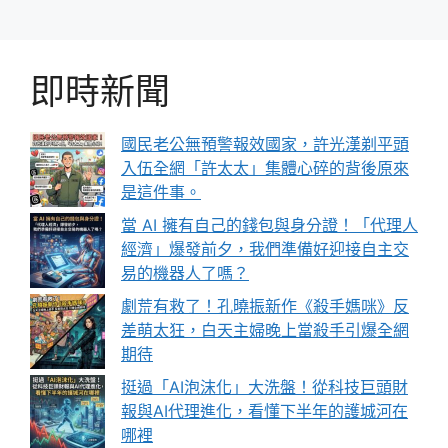
即時新聞
國民老公無預警報效國家，許光漢剃平頭
入伍全網「許太太」集體心碎的背後原來
是這件事。
當 AI 擁有自己的錢包與身分證！「代理人
經濟」爆發前夕，我們準備好迎接自主交
易的機器人了嗎？
劇荒有救了！孔曉振新作《殺手媽咪》反
差萌太狂，白天主婦晚上當殺手引爆全網
期待
挺過「AI泡沫化」大洗盤！從科技巨頭財
報與AI代理進化，看懂下半年的護城河在
哪裡