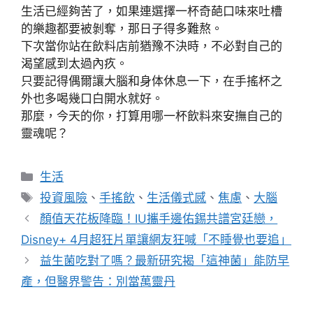
生活已經夠苦了，如果連選擇一杯奇葩口味來吐槽
的樂趣都要被剝奪，那日子得多難熬。
下次當你站在飲料店前猶豫不決時，不必對自己的
渴望感到太過內疚。
只要記得偶爾讓大腦和身体休息一下，在手搖杯之
外也多喝幾口白開水就好。
那麼，今天的你，打算用哪一杯飲料來安撫自己的
靈魂呢？
分
生活
類
標
投資風險
、
手搖飲
、
生活儀式感
、
焦慮
、
大腦
籤
顏值天花板降臨！IU攜手邊佑錫共譜宮廷戀，
Disney+ 4月超狂片單讓網友狂喊「不睡覺也要追」
益生菌吃對了嗎？最新研究揭「這神菌」能防早
產，但醫界警告：別當萬靈丹