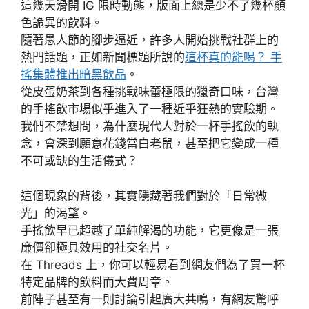
這幾天滑開 IG 限時動態，版面上總是少不了幾杯顏
色詭異的飲料。
隨著愚人節的腳步逼近，許多人開始挑戰社群上的
熱門話題，正如新聞標題所說的
這杯真的能喝？ 手
搖集體推出暗黑飲品
。
從皮蛋奶茶到各種挑戰味蕾極限的獵奇口味，台灣
的手搖飲市場似乎進入了一種近乎狂熱的實驗期。
我們不禁想問，為什麼現代人對於一杯手搖飲的執
念，會深到願意花錢當白老鼠，甚至把它變成一種
不可或缺的生活儀式？
這個現象的背後，其實隱藏著我們對於「日常微
光」的渴望。
手搖飲早已超越了單純解渴的功能，它更像是一張
廉價卻極具效用的社交名片。
在 Threads 上，你可以輕易看到網友們為了買一杯
特定品牌的飲料而大費周章。
前陣子甚至有一則討論引起廣大共鳴，有網友驚呼