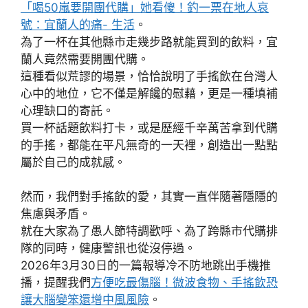
「喝50嵐要開團代購」她看傻！釣一票在地人哀
號：宜蘭人的痛- 生活
。
為了一杯在其他縣市走幾步路就能買到的飲料，宜
蘭人竟然需要開團代購。
這種看似荒謬的場景，恰恰說明了手搖飲在台灣人
心中的地位，它不僅是解饞的慰藉，更是一種填補
心理缺口的寄託。
買一杯話題飲料打卡，或是歷經千辛萬苦拿到代購
的手搖，都能在平凡無奇的一天裡，創造出一點點
屬於自己的成就感。
然而，我們對手搖飲的愛，其實一直伴隨著隱隱的
焦慮與矛盾。
就在大家為了愚人節特調歡呼、為了跨縣市代購排
隊的同時，健康警訊也從沒停過。
2026年3月30日的一篇報導冷不防地跳出手機推
播，提醒我們
方便吃最傷腦！微波食物、手搖飲恐
讓大腦變笨還增中風風險
。