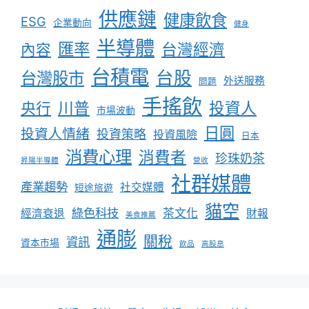
供應鏈
健康飲食
ESG
企業動向
健身
半導體
匯率
台灣經濟
內容
台積電
台股
台灣股市
外送服務
問題
手搖飲
川普
投資人
央行
市場波動
日圓
投資人情緒
投資策略
投資風險
日本
消費心理
消費者
珍珠奶茶
昇陽半導體
營收
社群媒體
產業趨勢
社交媒體
短途旅遊
貓空
綠色科技
茶文化
經濟衰退
財報
美食推薦
通膨
關稅
資訊
資本市場
飲品
高股息