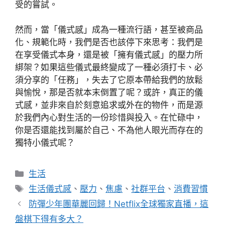
受的嘗試。
然而，當「儀式感」成為一種流行語，甚至被商品
化、規範化時，我們是否也該停下來思考：我們是
在享受儀式本身，還是被「擁有儀式感」的壓力所
綁架？如果這些儀式最終變成了一種必須打卡、必
須分享的「任務」，失去了它原本帶給我們的放鬆
與愉悅，那是否就本末倒置了呢？或許，真正的儀
式感，並非來自於刻意追求或外在的物件，而是源
於我們內心對生活的一份珍惜與投入。在忙碌中，
你是否還能找到屬於自己、不為他人眼光而存在的
獨特小儀式呢？
分
生活
類
標
生活儀式感
、
壓力
、
焦慮
、
社群平台
、
消費習慣
籤
防彈少年團華麗回歸！Netflix全球獨家直播，這
盤棋下得有多大？