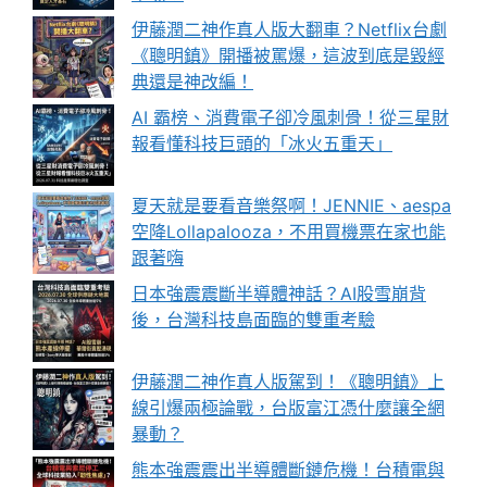
伊藤潤二神作真人版大翻車？Netflix台劇
《聰明鎮》開播被罵爆，這波到底是毀經
典還是神改編！
AI 霸榜、消費電子卻冷風刺骨！從三星財
報看懂科技巨頭的「冰火五重天」
夏天就是要看音樂祭啊！JENNIE、aespa
空降Lollapalooza，不用買機票在家也能
跟著嗨
日本強震震斷半導體神話？AI股雪崩背
後，台灣科技島面臨的雙重考驗
伊藤潤二神作真人版駕到！《聰明鎮》上
線引爆兩極論戰，台版富江憑什麼讓全網
暴動？
熊本強震震出半導體斷鏈危機！台積電與