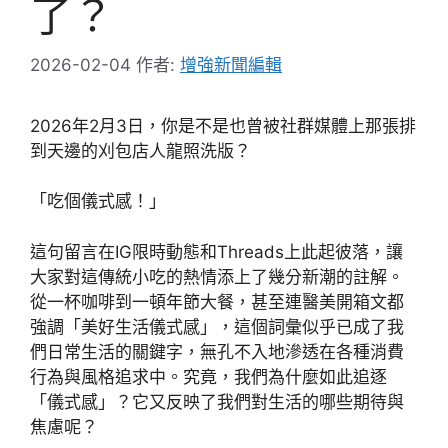
了？
2026-02-04
作者:
增強新聞編輯
2026年2月3日，你是不是也曾被社群媒體上那張排
到天邊的刈包店人龍照洗版？
「吃個儀式感！」
這句留言在IG限時動態和Threads上此起彼落，讓
大家對這傳統小吃的熱情添上了幾分新潮的註解。
從一杯咖啡到一頓年節大餐，甚至連醫美開箱文都
強調「美好生活儀式感」，這個詞彙似乎已成了我
們日常生活的關鍵字，無孔不入地滲透在各種消費
行為與風格追求中。究竟，我們為什麼如此追逐
「儀式感」？它又反映了我們對生活的哪些期待與
焦慮呢？