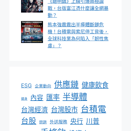
《聰明鎮》上線引爆兩極論
戰，台版富江憑什麼讓全網暴
動？
熊本強震震出半導體斷鏈危
機！台積電與索尼停工背後，
全球科技業為何陷入「韌性焦
慮」？
供應鏈
健康飲食
ESG
企業動向
半導體
匯率
內容
健身
台積電
台灣股市
台灣經濟
台股
川普
央行
外送服務
問題