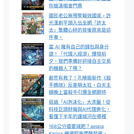
你搶演唱會門票
國民老公無預警報效國家，許
光漢剃平頭入伍全網「許太
太」集體心碎的背後原來是這
件事。
當 AI 擁有自己的錢包與身分
證！「代理人經濟」爆發前
夕，我們準備好迎接自主交易
的機器人了嗎？
劇荒有救了！孔曉振新作《殺
手媽咪》反差萌太狂，白天主
婦晚上當殺手引爆全網期待
挺過「AI泡沫化」大洗盤！從
科技巨頭財報與AI代理進化，
看懂下半年的護城河在哪裡
168公分還要減肥？aespa
Karina 機場照竟遭酸發福，