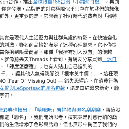
fsen合作，推出
全球限量188台的「小雛菊耳機」
，再到
，你會發現，品牌們的創意極限似乎只存在於我們的想像
群外，更重要的是，它餵養了社群時代消費者對「獨特
其實是現代人生活壓力與社群焦慮的縮影。在快速變化
的刺激。聯名商品恰好滿足了這種心理需求。它不僅提
當你搶到限量商品，那種「我擁有別人沒有」的優越
就像前幾天Threads上看到，有網友分享買到
一沐日
、「辣度怎麼選」；也有人貼出自己搶到的
兩千」，讓其他人氣得跳腳說「根本黃牛價！」。這種現
ar Of Missing Out) — 錯失恐懼症，在消費行為
女警與LeSportsac的聯名包款
，還是單純追求新奇，聯
宇宙。
灣彩券也推出了「哈啾咪」吉祥物與聯名刮刮樂
，將這股
都能「聯名」，我們開始思考，這究竟是創意行銷的巔
們的生活增添了色彩與話題，但也無形中掏空了我們的