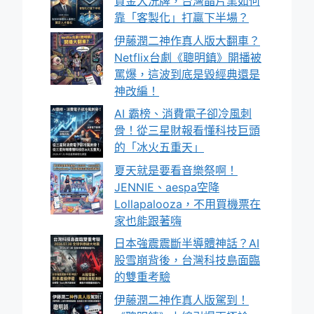
資金大洗牌，台灣晶片業如何
靠「客製化」打贏下半場？
伊藤潤二神作真人版大翻車？
Netflix台劇《聰明鎮》開播被
罵爆，這波到底是毀經典還是
神改編！
AI 霸榜、消費電子卻冷風刺
骨！從三星財報看懂科技巨頭
的「冰火五重天」
夏天就是要看音樂祭啊！
JENNIE、aespa空降
Lollapalooza，不用買機票在
家也能跟著嗨
日本強震震斷半導體神話？AI
股雪崩背後，台灣科技島面臨
的雙重考驗
伊藤潤二神作真人版駕到！