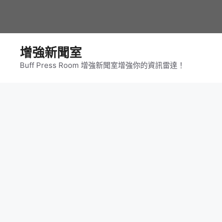
跳
至
主
要
增強新聞室
內
Buff Press Room 增強新聞室增強你的資訊雷達！
容