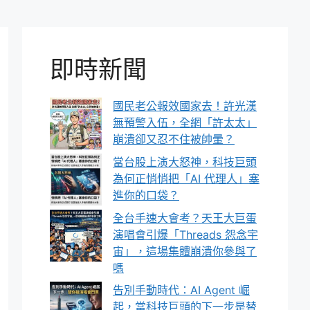
即時新聞
國民老公報效國家去！許光漢
無預警入伍，全網「許太太」
崩潰卻又忍不住被帥暈？
當台股上演大怒神，科技巨頭
為何正悄悄把「AI 代理人」塞
進你的口袋？
全台手速大會考？天王大巨蛋
演唱會引爆「Threads 怨念宇
宙」，這場集體崩潰你參與了
嗎
告別手動時代：AI Agent 崛
起，當科技巨頭的下一步是替