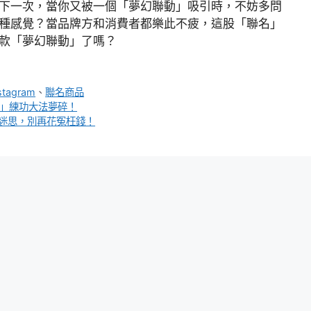
下一次，當你又被一個「夢幻聯動」吸引時，不妨多問
種感覺？當品牌方和消費者都樂此不疲，這股「聯名」
款「夢幻聯動」了嗎？
stagram
、
聯名商品
位」練功大法夢碎！
迷思，別再花冤枉錢！