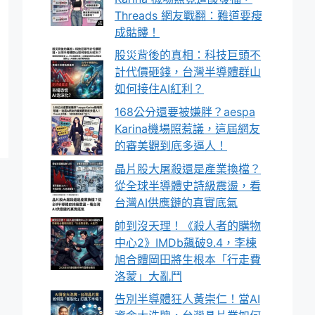
Threads 網友戰翻：難道要瘦
成骷髏！
股災背後的真相：科技巨頭不
計代價砸錢，台灣半導體群山
如何接住AI紅利？
168公分還要被嫌胖？aespa
Karina機場照惹議，這屆網友
的審美觀到底多逼人！
晶片股大屠殺還是產業換檔？
從全球半導體史詩級震盪，看
台灣AI供應鏈的真實底氣
帥到沒天理！《殺人者的購物
中心2》IMDb飆破9.4，李棟
旭合體岡田將生根本「行走費
洛蒙」大亂鬥
告別半導體狂人黃崇仁！當AI