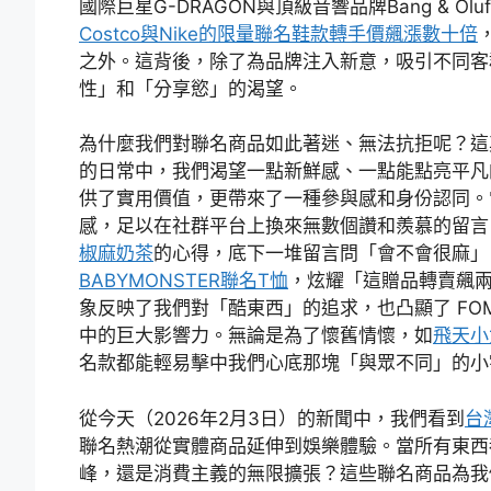
國際巨星G-DRAGON與頂級音響品牌Bang & Olu
Costco與Nike的限量聯名鞋款轉手價飆漲數十倍
之外。這背後，除了為品牌注入新意，吸引不同客
性」和「分享慾」的渴望。
為什麼我們對聯名商品如此著迷、無法抗拒呢？這
的日常中，我們渴望一點新鮮感、一點能點亮平凡
供了實用價值，更帶來了一種參與感和身份認同。
感，足以在社群平台上換來無數個讚和羨慕的留言。
椒麻奶茶
的心得，底下一堆留言問「會不會很麻」
BABYMONSTER聯名T恤
，炫耀「這贈品轉賣飆
象反映了我們對「酷東西」的追求，也凸顯了 FOMO (Fe
中的巨大影響力。無論是為了懷舊情懷，如
飛天小
名款都能輕易擊中我們心底那塊「與眾不同」的小
從今天（2026年2月3日）的新聞中，我們看到
台
聯名熱潮從實體商品延伸到娛樂體驗。當所有東西
峰，還是消費主義的無限擴張？這些聯名商品為我