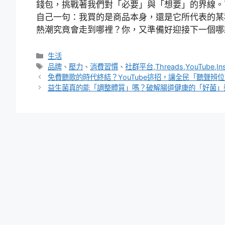
錢包，挑戰著我們對「必要」與「想要」的界線。
自己一句：我買的是商品本身，還是它所代表的某
熱潮究竟會走到哪裡？你，又準備好迎接下一個哪
分
生活
類
標
品牌
、
壓力
、
消費習慣
、
社群平台,Threads,YouTube,In
籤
免費聽歌的時代終結？YouTube這招，讓全民「聽聲辨
益生菌真的能「調整體質」嗎？破解腸道健康的「好菌」