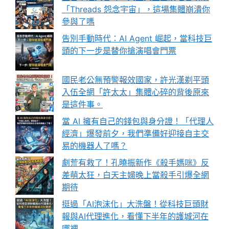
「Threads 怨念宇宙」，這場集體崩潰你
參與了嗎
告別手動時代：AI Agent 崛起，當科技巨
頭的下一步是替你搶演唱會門票
國民老公無預警報效國家，許光漢剃平頭
入伍全網「許太太」集體心碎的背後原來
是這件事。
當 AI 擁有自己的錢包與身分證！「代理人
經濟」爆發前夕，我們準備好迎接自主交
易的機器人了嗎？
劇荒有救了！孔曉振新作《殺手媽咪》反
差萌太狂，白天主婦晚上當殺手引爆全網
期待
挺過「AI泡沫化」大洗盤！從科技巨頭財
報與AI代理進化，看懂下半年的護城河在
哪裡