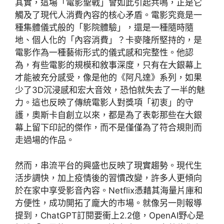
其實，這場「電影聖戰」會如此引起共鳴，正是它
觸及了現代人消費內容的核心矛盾。電影究竟是一
種集體儀式般的「影院體驗」，還是一種隨時隨
地、個人化的「內容消費」？卡麥隆所堅持的，是
電影作為一種藝術形式的儀式感和完整性。他認
為，有些電影的規模和敘事深度，只有在大銀幕上
才能被充分感受，像是他的《阿凡達》系列，如果
少了3D沉浸感和宏大音效，恐怕就失去了一半的魅
力。這也反映了傳統電影人對獎項「初衷」的守
護，奧斯卡自創立以來，都是為了表彰那些在大銀
幕上留下印記的傑作，而不是僅僅為了符合規則而
走過場的作品。
然而，串流平台的興盛也反映了現實趨勢。現代生
活步調快，加上疫情後的習慣改變，許多人更傾向
於在家中享受影音內容。Netflix憑藉其海量片庫和
方便性，成功開拓了龐大的市場。就像另一則報導
提到，ChatGPT訂閱要衝上2.2億，OpenAI野心是