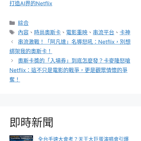
打造AI界的Netflix
分
綜合
類
標
內容
、
時尚奧斯卡
、
電影重映
、
串流平台
、
卡神
籤
串流激戰！「阿凡達」名導怒吼：Netflix，別想
綁架我的奧斯卡！
奧斯卡獎的「入場券」到底怎麼發？卡麥隆怒嗆
Netflix：這不只是電影的戰爭，更是觀眾情懷的爭
奪！
即時新聞
全台手速大會考？天王大巨蛋演唱會引爆