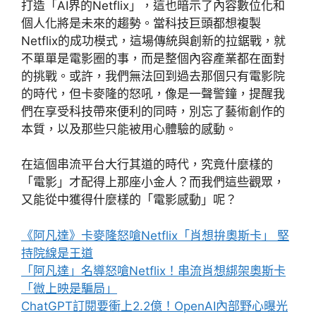
打造「AI界的Netflix」，這也暗示了內容數位化和
個人化將是未來的趨勢。當科技巨頭都想複製
Netflix的成功模式，這場傳統與創新的拉鋸戰，就
不單單是電影圈的事，而是整個內容產業都在面對
的挑戰。或許，我們無法回到過去那個只有電影院
的時代，但卡麥隆的怒吼，像是一聲警鐘，提醒我
們在享受科技帶來便利的同時，別忘了藝術創作的
本質，以及那些只能被用心體驗的感動。
在這個串流平台大行其道的時代，究竟什麼樣的
「電影」才配得上那座小金人？而我們這些觀眾，
又能從中獲得什麼樣的「電影感動」呢？
《阿凡達》卡麥隆怒嗆Netflix「肖想拚奧斯卡」 堅
持院線是王道
「阿凡達」名導怒嗆Netflix！串流肖想綁架奧斯卡
「微上映是騙局」
ChatGPT訂閱要衝上2.2億！OpenAI內部野心曝光