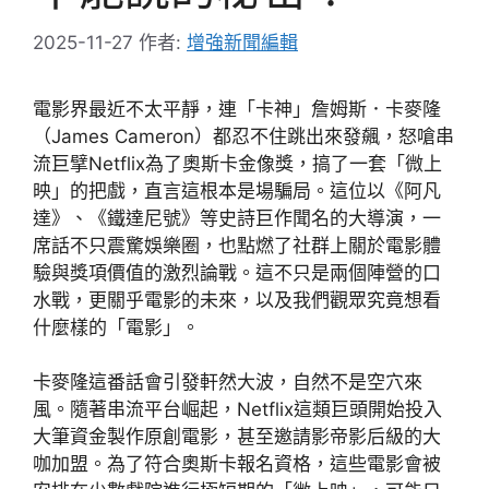
2025-11-27
作者:
增強新聞編輯
電影界最近不太平靜，連「卡神」詹姆斯．卡麥隆
（James Cameron）都忍不住跳出來發飆，怒嗆串
流巨擘Netflix為了奧斯卡金像獎，搞了一套「微上
映」的把戲，直言這根本是場騙局。這位以《阿凡
達》、《鐵達尼號》等史詩巨作聞名的大導演，一
席話不只震驚娛樂圈，也點燃了社群上關於電影體
驗與獎項價值的激烈論戰。這不只是兩個陣營的口
水戰，更關乎電影的未來，以及我們觀眾究竟想看
什麼樣的「電影」。
卡麥隆這番話會引發軒然大波，自然不是空穴來
風。隨著串流平台崛起，Netflix這類巨頭開始投入
大筆資金製作原創電影，甚至邀請影帝影后級的大
咖加盟。為了符合奧斯卡報名資格，這些電影會被