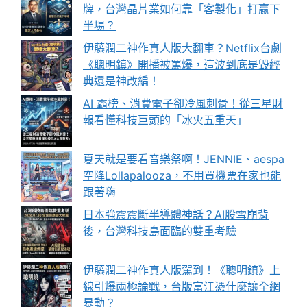
牌，台灣晶片業如何靠「客製化」打贏下
半場？
伊藤潤二神作真人版大翻車？Netflix台劇
《聰明鎮》開播被罵爆，這波到底是毀經
典還是神改編！
AI 霸榜、消費電子卻冷風刺骨！從三星財
報看懂科技巨頭的「冰火五重天」
夏天就是要看音樂祭啊！JENNIE、aespa
空降Lollapalooza，不用買機票在家也能
跟著嗨
日本強震震斷半導體神話？AI股雪崩背
後，台灣科技島面臨的雙重考驗
伊藤潤二神作真人版駕到！《聰明鎮》上
線引爆兩極論戰，台版富江憑什麼讓全網
暴動？