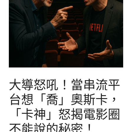
大導怒吼！當串流平
台想「喬」奧斯卡，
「卡神」怒揭電影圈
不能說的秘密！