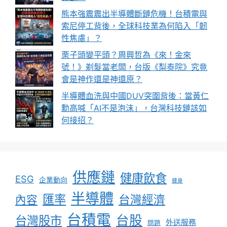
熊本強震震出半導體斷鏈危機！台積電與
索尼停工背後，全球科技業為何陷入「韌
性焦慮」？
栗子頭變平頭？周興哲為《來！金來
號！》剃髮當老闆，台版《梨泰院》究竟
會是神作還是神還原？
半導體血洗與中國DUV突圍背後：當黃仁
勳高喊「AI不是泡沫」，台灣科技鏈該如
何接招？
供應鏈
健康飲食
ESG
企業動向
健身
半導體
匯率
台灣經濟
內容
台積電
台股
台灣股市
外送服務
問題