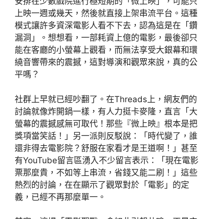
安排在少數戲院進行極短期的「微上映」，可能只
上映一週或幾天，然後就直接上架串流平台。這種
模式讓許多資深電影人看不下去，認為這是在「鑽
漏洞」。想想看，一部耗資上億的電影，最後卻只
能在客廳的小螢幕上觀看，而無法享受大銀幕和環
繞音響帶來的震撼，這對導演和觀眾來說，真的公
平嗎？
社群上早就已經吵翻了。在Threads上，網友們的
討論就像炸開鍋一樣，有人力挺卡麥隆，直言「大
螢幕的震撼感無可取代！那些『微上映』根本是把
獎項當笑話！」另一派則反駁說：「時代變了，誰
還非得去電影院？舒服在家看才是王道啊！」甚至
有YouTube留言區湧入不少留言表示：「現在電影
票那麼貴，不如等上串流，省錢又能二刷！」這些
熱烈的討論，在在顯示了觀眾對於「電影」的定
義，已經不再那麼單一。