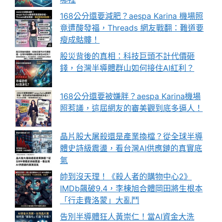
168公分還要減肥？aespa Karina 機場照
竟遭酸發福，Threads 網友戰翻：難道要
瘦成骷髏！
股災背後的真相：科技巨頭不計代價砸
錢，台灣半導體群山如何接住AI紅利？
168公分還要被嫌胖？aespa Karina機場
照惹議，這屆網友的審美觀到底多逼人！
晶片股大屠殺還是產業換檔？從全球半導
體史詩級震盪，看台灣AI供應鏈的真實底
氣
帥到沒天理！《殺人者的購物中心2》
IMDb飆破9.4，李棟旭合體岡田將生根本
「行走費洛蒙」大亂鬥
告別半導體狂人黃崇仁！當AI資金大洗