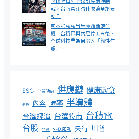
《聰明鎮》上線引爆兩極論
戰，台版富江憑什麼讓全網暴
動？
熊本強震震出半導體斷鏈危
機！台積電與索尼停工背後，
全球科技業為何陷入「韌性焦
慮」？
供應鏈
健康飲食
ESG
企業動向
半導體
匯率
內容
健身
台積電
台灣股市
台灣經濟
台股
川普
央行
外送服務
問題