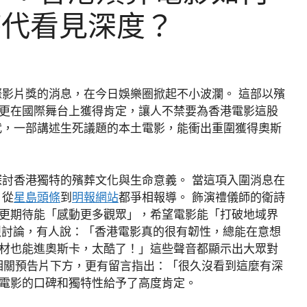
時代看見深度？
際影片獎的消息，在今日娛樂圈掀起不小波瀾。 這部以殯
更在國際舞台上獲得肯定，讓人不禁要為香港電影這股
代，一部講述生死議題的本土電影，能衝出重圍獲得奧斯
探討香港獨特的殯葬文化與生命意義。 當這項入圍消息在
，從
星島頭條
到
明報網站
都爭相報導。 飾演禮儀師的衛詩
更期待能「感動更多觀眾」，希望電影能「打破地域界
也熱烈討論，有人說：「香港電影真的很有韌性，總能在意想
材也能進奧斯卡，太酷了！」這些聲音都顯示出大眾對
e的相關預告片下方，更有留言指出：「很久沒看到這麼有深
電影的口碑和獨特性給予了高度肯定。