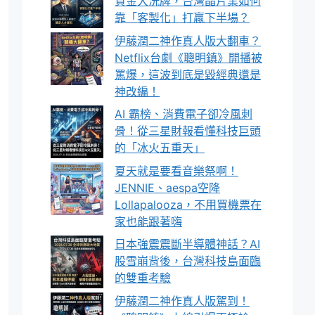
資金大洗牌，台灣晶片業如何
靠「客製化」打贏下半場？
伊藤潤二神作真人版大翻車？
Netflix台劇《聰明鎮》開播被
罵爆，這波到底是毀經典還是
神改編！
AI 霸榜、消費電子卻冷風刺
骨！從三星財報看懂科技巨頭
的「冰火五重天」
夏天就是要看音樂祭啊！
JENNIE、aespa空降
Lollapalooza，不用買機票在
家也能跟著嗨
日本強震震斷半導體神話？AI
股雪崩背後，台灣科技島面臨
的雙重考驗
伊藤潤二神作真人版駕到！