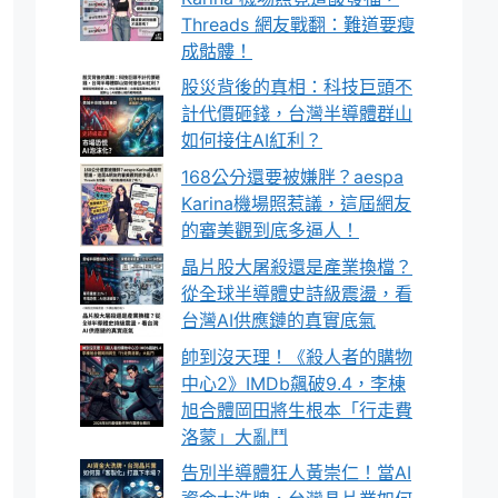
Threads 網友戰翻：難道要瘦
成骷髏！
股災背後的真相：科技巨頭不
計代價砸錢，台灣半導體群山
如何接住AI紅利？
168公分還要被嫌胖？aespa
Karina機場照惹議，這屆網友
的審美觀到底多逼人！
晶片股大屠殺還是產業換檔？
從全球半導體史詩級震盪，看
台灣AI供應鏈的真實底氣
帥到沒天理！《殺人者的購物
中心2》IMDb飆破9.4，李棟
旭合體岡田將生根本「行走費
洛蒙」大亂鬥
告別半導體狂人黃崇仁！當AI