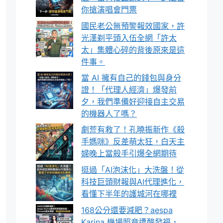
你搶演唱會門票
國民老公無預警報效國家，許
光漢剃平頭入伍全網「許太
太」集體心碎的背後原來是這
件事。
當 AI 擁有自己的錢包與身分
證！「代理人經濟」爆發前
夕，我們準備好迎接自主交易
的機器人了嗎？
劇荒有救了！孔曉振新作《殺
手媽咪》反差萌太狂，白天主
婦晚上當殺手引爆全網期待
挺過「AI泡沫化」大洗盤！從
科技巨頭財報與AI代理進化，
看懂下半年的護城河在哪裡
168公分還要減肥？aespa
Karina 機場照竟遭酸發福，