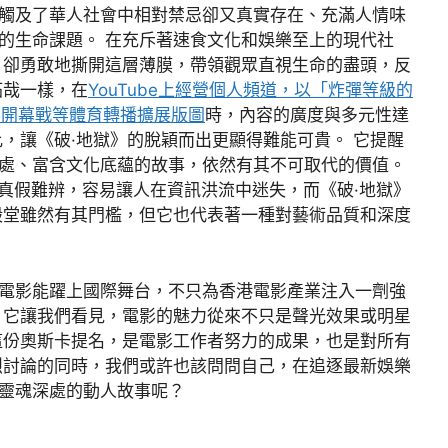
觸及了華人社會中相對禁忌卻又真實存在、充滿人情味
的生命課題。 在充斥著速食文化和娛樂至上的現代社
》卻勇敢地撕開這層薄膜，帶領觀眾直視生命的盡頭，反
拓哉一樣，在
YouTube上經營個人頻道，以「炸彈等級的
MLB開幕戰等體育轉播擴展版圖
時，內容的廣度與多元性達
，讓《破·地獄》的脫穎而出更顯得難能可貴。 它提醒
處、富含文化底蘊的故事，依然有其不可取代的價值。
騙，真假難辨，容易讓人在資訊洪流中迷失，而《破·地獄》
殿堂雖然有其門檻，但它也代表著一種對藝術品質和深度
電影能躍上國際舞台，不只為香港電影產業注入一劑強
 它讓我們看見，電影的魅力從來不只是聲光效果或明星
這份奧斯卡提名，是電影工作者努力的成果，也是對所有
烈討論的同時，我們或許也該問問自己，在追逐最新娛樂
靈魂深處的動人故事呢？