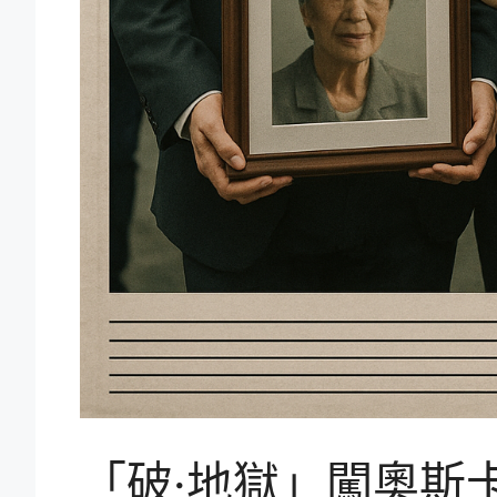
「破·地獄」闖奧斯