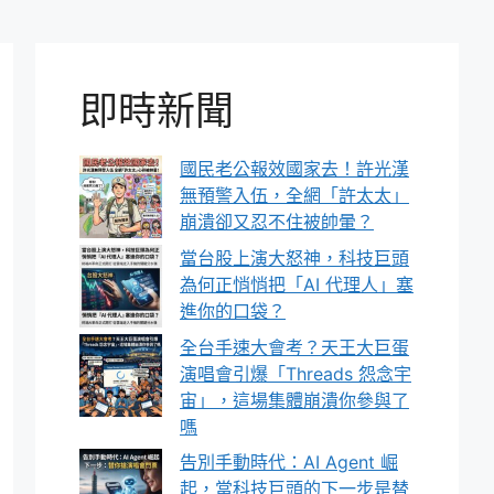
即時新聞
國民老公報效國家去！許光漢
無預警入伍，全網「許太太」
崩潰卻又忍不住被帥暈？
當台股上演大怒神，科技巨頭
為何正悄悄把「AI 代理人」塞
進你的口袋？
全台手速大會考？天王大巨蛋
演唱會引爆「Threads 怨念宇
宙」，這場集體崩潰你參與了
嗎
告別手動時代：AI Agent 崛
起，當科技巨頭的下一步是替