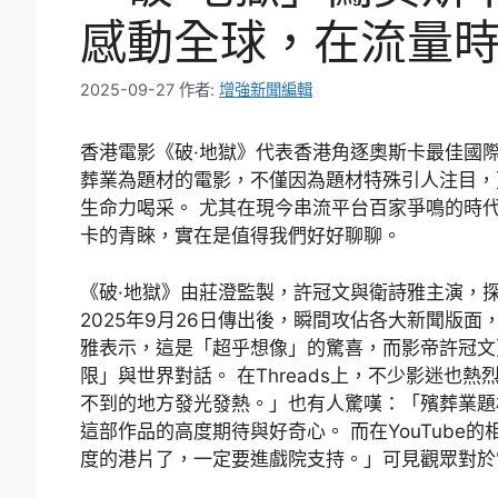
感動全球，在流量
2025-09-27
作者:
增強新聞編輯
香港電影《破·地獄》代表香港角逐奧斯卡最佳國
葬業為題材的電影，不僅因為題材特殊引人注目，
生命力喝采。 尤其在現今串流平台百家爭鳴的時
卡的青睞，實在是值得我們好好聊聊。
《破·地獄》由莊澄監製，許冠文與衛詩雅主演，
2025年9月26日傳出後，瞬間攻佔各大新聞版面
雅表示，這是「超乎想像」的驚喜，而影帝許冠文
限」與世界對話。 在Threads上，不少影迷
不到的地方發光發熱。」也有人驚嘆：「殯葬業題
這部作品的高度期待與好奇心。 而在YouTub
度的港片了，一定要進戲院支持。」可見觀眾對於