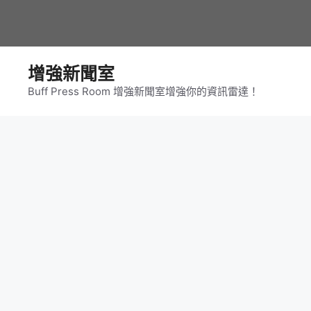
跳
至
主
要
增強新聞室
內
Buff Press Room 增強新聞室增強你的資訊雷達！
容