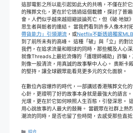
這部電影之所以能引起如此大的共鳴，不僅在於它
的殯葬文化，更在於它透過這個載體，探討了普遍
會，人們似乎越來越迴避談論死亡，但《破·地獄
思生者與逝者的連結。 當我們看到許多人像木村
帶貨能力」引領潮流
，或
Netflix不斷透過獨家
到了前所未有的高峰。 這種「破」與「立」的對比
我們，在追求流量和眼球的同時，那些觸及人心深
就像Threads上最近流傳的「護理師補助」詐
則像一股清流，用真誠的故事擊中人心。 奧斯卡
的堅持，讓全球觀眾能看見更多元的文化面貌。
在數位內容爆炸的時代，一部講述香港殯葬文化的
心針，更證明了好的故事本身就是最強大的語言。
光環，更在於它如何映照人生百態，引發深思。 
用心說故事的人最大的鼓舞。 當觀眾在社群上熱
潮流的同時，是否也留了些時間，去感受那些直抵
分
綜合