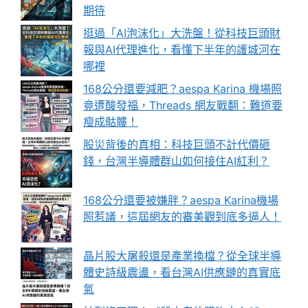
期待
挺過「AI泡沫化」大洗盤！從科技巨頭財
報與AI代理進化，看懂下半年的護城河在
哪裡
168公分還要減肥？aespa Karina 機場照
竟遭酸發福，Threads 網友戰翻：難道要
瘦成骷髏！
股災背後的真相：科技巨頭不計代價砸
錢，台灣半導體群山如何接住AI紅利？
168公分還要被嫌胖？aespa Karina機場
照惹議，這屆網友的審美觀到底多逼人！
晶片股大屠殺還是產業換檔？從全球半導
體史詩級震盪，看台灣AI供應鏈的真實底
氣