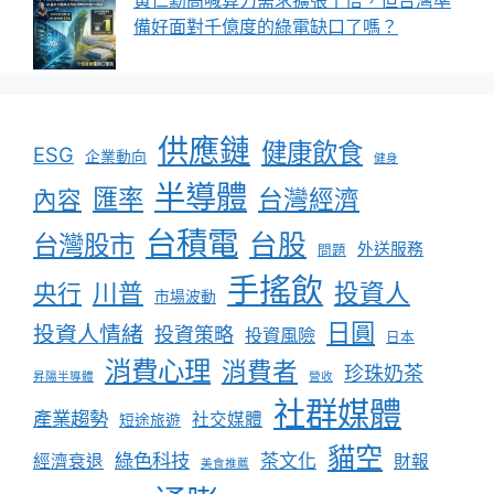
黃仁勳高喊算力需求擴張十倍，但台灣準
備好面對千億度的綠電缺口了嗎？
供應鏈
健康飲食
ESG
企業動向
健身
半導體
匯率
台灣經濟
內容
台積電
台股
台灣股市
外送服務
問題
手搖飲
川普
投資人
央行
市場波動
日圓
投資人情緒
投資策略
投資風險
日本
消費心理
消費者
珍珠奶茶
昇陽半導體
營收
社群媒體
產業趨勢
社交媒體
短途旅遊
貓空
綠色科技
茶文化
經濟衰退
財報
美食推薦