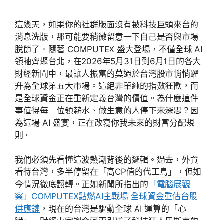
這幾天，如果你的社群版面沒有被科技巨頭來台的
消息洗版，那可能要稍微留意一下自己是否與市場
脫節了。隨著 COMPUTEX 盛大登場，不僅全球 AI
領袖齊聚台北，在2026年5月31日到6月1日的各大
財經新聞中，最讓人振奮的莫過於台灣股市悄悄躍
升為全球第五大市場。這絕非單純的指數狂歡，而
是全球資金正在重新定義台灣的價值。為什麼這件
事值得每一位領薪水、做生意的人停下來深思？因
為這場 AI 盛宴，正在改寫你我未來的財富分配規
則。
我們必須先看懂這波熱潮背後的邏輯。過去，外資
看待台灣，多半停留在「高CP值的代工島」，但如
今情況徹底翻轉。正如新聞所指出的
「電腦展觀
察」COMPUTEX點燃AI主戰場 全球資金重估台股
供應鏈
，現在的台灣是驅動全球 AI 運算的「心