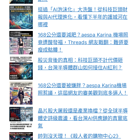
挺過「AI泡沫化」大洗盤！從科技巨頭財
報與AI代理進化，看懂下半年的護城河在
哪裡
168公分還要減肥？aespa Karina 機場照
竟遭酸發福，Threads 網友戰翻：難道要
瘦成骷髏！
股災背後的真相：科技巨頭不計代價砸
錢，台灣半導體群山如何接住AI紅利？
168公分還要被嫌胖？aespa Karina機場
照惹議，這屆網友的審美觀到底多逼人！
晶片股大屠殺還是產業換檔？從全球半導
體史詩級震盪，看台灣AI供應鏈的真實底
氣
帥到沒天理！《殺人者的購物中心2》