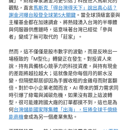
臟」。財經專家謝金河更引述了科技狂人馬斯克的
觀點，直言
馬斯克「得台灣得天下」說出真心話？
謝金河曝台股登全球第5大關鍵
。當全球頂級富豪與
主權基金都在加速調倉、將熱錢湧入台灣的半導體
與伺服器供應鏈時，這意味著台灣已經從「參與
者」變成了無可取代的「莊家」。
然而，這不僅僅是股市數字的波動，而是反映出一
場極致的「M型化」轉變正在發生。對投資人來
說，持有具備核心競爭力的科技資產，與持有現金
的差距將越拉越大；這就像是你每個月的薪水沒
變，但隔壁鄰居卻因為手握收租的金雞母而財富翻
倍。對於中小企業老闆而言，AI 帶來的算力需求同
時引爆了綠電與減碳危機，如果沒有跟上這波轉
型，很可能連跨國大廠的訂單都摸不到，這也是為
何
台灣儲能國家隊集體「出海」，狂捲全球千億綠
能商機
會成為另一個產業焦點。