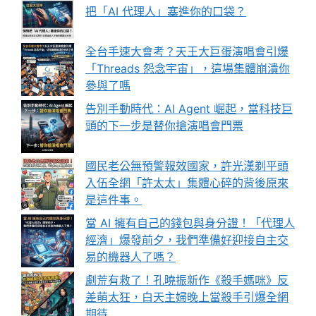
把「AI 代理人」塞進你的口袋？
全台手速大會考？天王大巨蛋演唱會引爆
「Threads 怨念宇宙」，這場集體崩潰你
參與了嗎
告別手動時代：AI Agent 崛起，當科技巨
頭的下一步是替你搶演唱會門票
國民老公無預警報效國家，許光漢剃平頭
入伍全網「許太太」集體心碎的背後原來
是這件事。
當 AI 擁有自己的錢包與身分證！「代理人
經濟」爆發前夕，我們準備好迎接自主交
易的機器人了嗎？
劇荒有救了！孔曉振新作《殺手媽咪》反
差萌太狂，白天主婦晚上當殺手引爆全網
期待