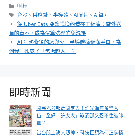
分
財經
類
標
台股
、
供應鏈
、
半導體
、
AI晶片
、
AI算力
籤
從 Uber Eats 突襲式換約看零工經濟：當外送
員的青春，成為演算法裡的免洗筷
AI 狂熱背後的冰與火：半導體擴張滿手單，為
何我們卻成了「乞丐超人」？
即時新聞
國民老公報效國家去！許光漢無預警入
伍，全網「許太太」崩潰卻又忍不住被帥
暈？
當台股上演大怒神，科技巨頭為何正悄悄