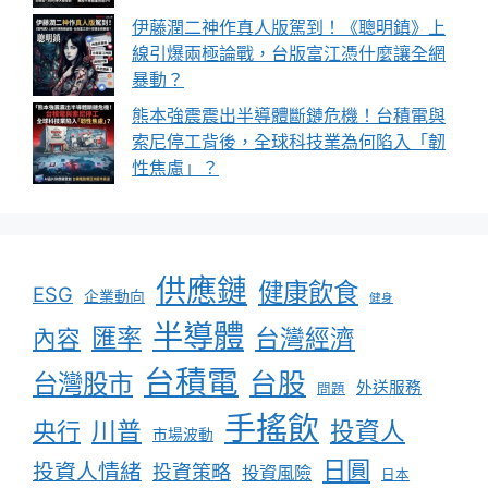
伊藤潤二神作真人版駕到！《聰明鎮》上
線引爆兩極論戰，台版富江憑什麼讓全網
暴動？
熊本強震震出半導體斷鏈危機！台積電與
索尼停工背後，全球科技業為何陷入「韌
性焦慮」？
供應鏈
健康飲食
ESG
企業動向
健身
半導體
匯率
台灣經濟
內容
台積電
台股
台灣股市
外送服務
問題
手搖飲
川普
投資人
央行
市場波動
日圓
投資人情緒
投資策略
投資風險
日本