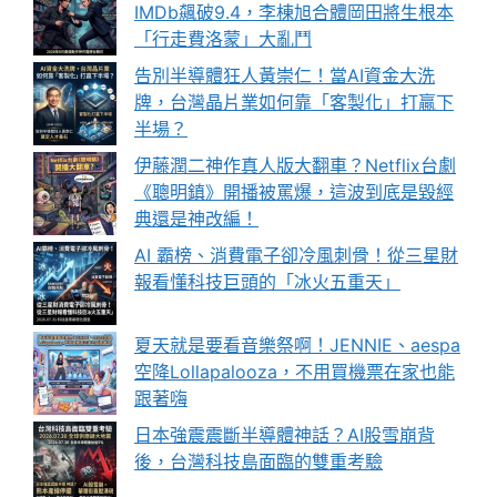
IMDb飆破9.4，李棟旭合體岡田將生根本
「行走費洛蒙」大亂鬥
告別半導體狂人黃崇仁！當AI資金大洗
牌，台灣晶片業如何靠「客製化」打贏下
半場？
伊藤潤二神作真人版大翻車？Netflix台劇
《聰明鎮》開播被罵爆，這波到底是毀經
典還是神改編！
AI 霸榜、消費電子卻冷風刺骨！從三星財
報看懂科技巨頭的「冰火五重天」
夏天就是要看音樂祭啊！JENNIE、aespa
空降Lollapalooza，不用買機票在家也能
跟著嗨
日本強震震斷半導體神話？AI股雪崩背
後，台灣科技島面臨的雙重考驗