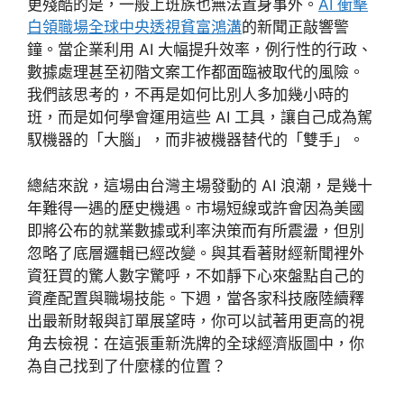
更殘酷的是，一般上班族也無法置身事外。
AI 衝擊
白領職場全球中央透視貧富鴻溝
的新聞正敲響警
鐘。當企業利用 AI 大幅提升效率，例行性的行政、
數據處理甚至初階文案工作都面臨被取代的風險。
我們該思考的，不再是如何比別人多加幾小時的
班，而是如何學會運用這些 AI 工具，讓自己成為駕
馭機器的「大腦」，而非被機器替代的「雙手」。
總結來說，這場由台灣主場發動的 AI 浪潮，是幾十
年難得一遇的歷史機遇。市場短線或許會因為美國
即將公布的就業數據或利率決策而有所震盪，但別
忽略了底層邏輯已經改變。與其看著財經新聞裡外
資狂買的驚人數字驚呼，不如靜下心來盤點自己的
資產配置與職場技能。下週，當各家科技廠陸續釋
出最新財報與訂單展望時，你可以試著用更高的視
角去檢視：在這張重新洗牌的全球經濟版圖中，你
為自己找到了什麼樣的位置？