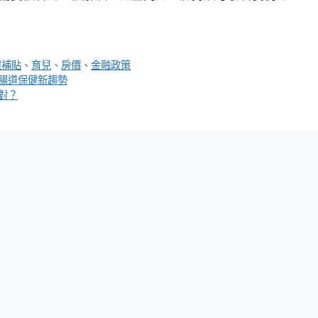
屋補貼
、
育兒
、
房價
、
金融政策
腸道保健新趨勢
對？