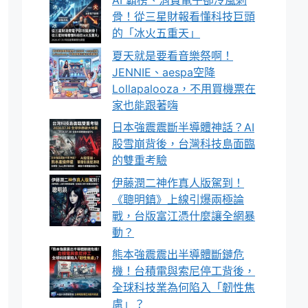
AI 霸榜、消費電子卻冷風刺
骨！從三星財報看懂科技巨頭
的「冰火五重天」
夏天就是要看音樂祭啊！
JENNIE、aespa空降
Lollapalooza，不用買機票在
家也能跟著嗨
日本強震震斷半導體神話？AI
股雪崩背後，台灣科技島面臨
的雙重考驗
伊藤潤二神作真人版駕到！
《聰明鎮》上線引爆兩極論
戰，台版富江憑什麼讓全網暴
動？
熊本強震震出半導體斷鏈危
機！台積電與索尼停工背後，
全球科技業為何陷入「韌性焦
慮」？