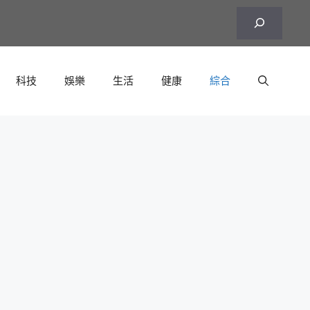
搜
尋
科技
娛樂
生活
健康
綜合