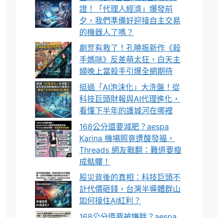
證！「代理人經濟」爆發前
夕，我們準備好迎接自主交易
的機器人了嗎？
劇荒有救了！孔曉振新作《殺
手媽咪》反差萌太狂，白天主
婦晚上當殺手引爆全網期待
挺過「AI泡沫化」大洗盤！從
科技巨頭財報與AI代理進化，
看懂下半年的護城河在哪裡
168公分還要減肥？aespa
Karina 機場照竟遭酸發福，
Threads 網友戰翻：難道要瘦
成骷髏！
股災背後的真相：科技巨頭不
計代價砸錢，台灣半導體群山
如何接住AI紅利？
168公分還要被嫌胖？aespa