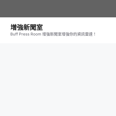
跳
至
主
要
增強新聞室
內
Buff Press Room 增強新聞室增強你的資訊雷達！
容