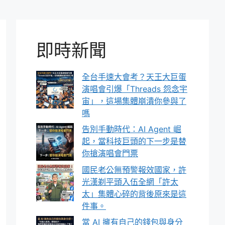
即時新聞
全台手速大會考？天王大巨蛋
演唱會引爆「Threads 怨念宇
宙」，這場集體崩潰你參與了
嗎
告別手動時代：AI Agent 崛
起，當科技巨頭的下一步是替
你搶演唱會門票
國民老公無預警報效國家，許
光漢剃平頭入伍全網「許太
太」集體心碎的背後原來是這
件事。
當 AI 擁有自己的錢包與身分