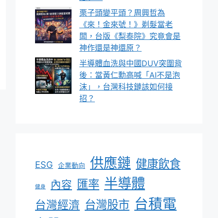
栗子頭變平頭？周興哲為
《來！金來號！》剃髮當老
闆，台版《梨泰院》究竟會是
神作還是神還原？
半導體血洗與中國DUV突圍背
後：當黃仁勳高喊「AI不是泡
沫」，台灣科技鏈該如何接
招？
供應鏈
健康飲食
ESG
企業動向
半導體
匯率
內容
健身
台積電
台灣股市
台灣經濟