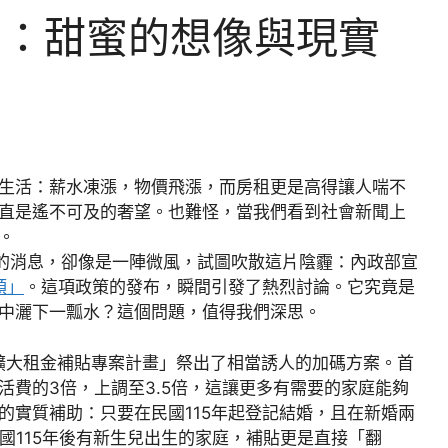
潮：甜蜜的想像與現實
生活：薪水凍漲，物價飛漲，而房租更是高得讓人喘不
直是遙不可及的奢望。也難怪，當我們看到社會新聞上
。
發布的消息，卻像是一陣微風，試圖吹散這片陰霾：內政部宣
領」
。這項政策的發布，瞬間引發了熱烈討論。它究竟是
中灑下一瓢水？這個問題，值得我們深思。
央擴大租金補貼專案計畫」祭出了相當誘人的加碼方案。首
活費的3倍，上調至3.5倍，這讓更多有需要的家庭能夠
的實質補助：只要在民國115年起登記結婚，且在新婚兩
國115年後有新生兒出生的家庭，補貼更是直接「翻