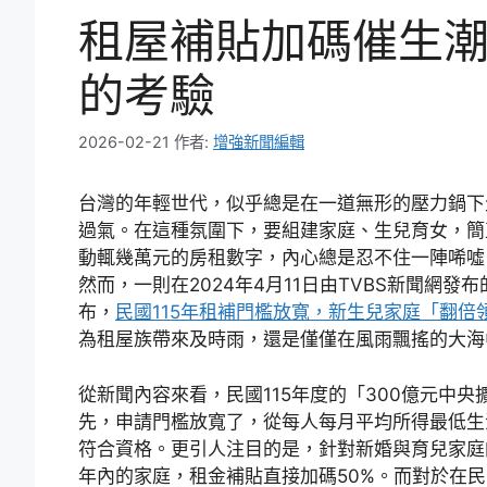
租屋補貼加碼催生
的考驗
2026-02-21
作者:
增強新聞編輯
台灣的年輕世代，似乎總是在一道無形的壓力鍋下
過氣。在這種氛圍下，要組建家庭、生兒育女，簡
動輒幾萬元的房租數字，內心總是忍不住一陣唏噓
然而，一則在2024年4月11日由TVBS新聞網
布，
民國115年租補門檻放寬，新生兒家庭「翻倍
為租屋族帶來及時雨，還是僅僅在風雨飄搖的大海
從新聞內容來看，民國115年度的「300億元中
先，申請門檻放寬了，從每人每月平均所得最低生
符合資格。更引人注目的是，針對新婚與育兒家庭
年內的家庭，租金補貼直接加碼50%。而對於在民