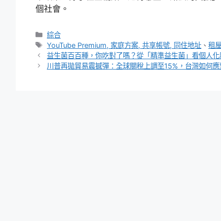
個社會。
分
綜合
類
標
YouTube Premium, 家庭方案, 共享帳號, 同住地址
、
租
籤
益生菌百百種，你吃對了嗎？從「精準益生菌」看個人化
川普再拋貿易震撼彈：全球關稅上調至15%，台灣如何應