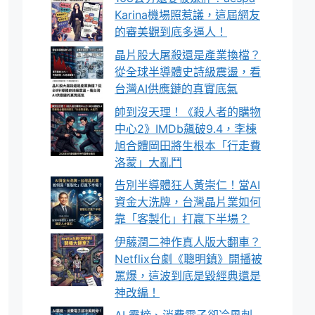
Karina機場照惹議，這屆網友
的審美觀到底多逼人！
晶片股大屠殺還是產業換檔？
從全球半導體史詩級震盪，看
台灣AI供應鏈的真實底氣
帥到沒天理！《殺人者的購物
中心2》IMDb飆破9.4，李棟
旭合體岡田將生根本「行走費
洛蒙」大亂鬥
告別半導體狂人黃崇仁！當AI
資金大洗牌，台灣晶片業如何
靠「客製化」打贏下半場？
伊藤潤二神作真人版大翻車？
Netflix台劇《聰明鎮》開播被
罵爆，這波到底是毀經典還是
神改編！