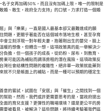
一名子女再加碼50%，而且沒有加碼上限，唯一的限制是
敢婚、敢生，政府全力支持」的口號，力求打造一個婚
居」與「樂業」一直是國人最基本卻又最難達成的願
住問題，更關乎著能否在這個城市落地生根，甚至孕育
中會立刻浮現一對年輕夫妻，抱著剛出生的嬰兒，臉上
溫暖的想像。但轉念一想，這項政策真的能一舉解決少
分負擔，但一個孩子的成長，從奶粉、尿布，到教育、
房東可能因為補貼而調漲房租的潛在風險。這項政策反
台灣社會結構性問題的複雜性，絕非單一政策就能藥到
來就不只是帳面上的補貼，而是一種可以預期的穩定生
善意的嘗試，試圖在「安居」與「催生」之間找到一個
的幫助。然而，我們或許更需要思考的是，當政府提出
全面的育兒支援？更彈性的職場環境？還是更公平的房
需要被看見、被解決？這些問題，將持續考驗著我們這