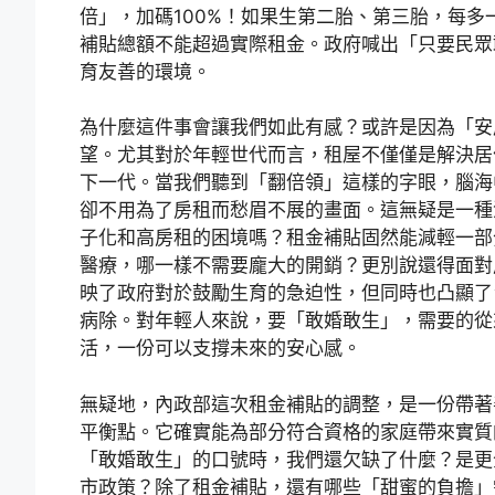
倍」，加碼100%！如果生第二胎、第三胎，每多
補貼總額不能超過實際租金。政府喊出「只要民眾
育友善的環境。
為什麼這件事會讓我們如此有感？或許是因為「安
望。尤其對於年輕世代而言，租屋不僅僅是解決居
下一代。當我們聽到「翻倍領」這樣的字眼，腦海
卻不用為了房租而愁眉不展的畫面。這無疑是一種
子化和高房租的困境嗎？租金補貼固然能減輕一部
醫療，哪一樣不需要龐大的開銷？更別說還得面對
映了政府對於鼓勵生育的急迫性，但同時也凸顯了
病除。對年輕人來說，要「敢婚敢生」，需要的從
活，一份可以支撐未來的安心感。
無疑地，內政部這次租金補貼的調整，是一份帶著
平衡點。它確實能為部分符合資格的家庭帶來實質
「敢婚敢生」的口號時，我們還欠缺了什麼？是更
市政策？除了租金補貼，還有哪些「甜蜜的負擔」