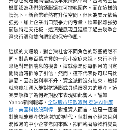
升息也就是提高借錢成本來踩煞車時，台灣的主管
機關認為我們的通膨還在可控範圍內。而在這樣的
情況下，新台幣雖然有升值空間，但因為美元依舊
強勢，加上企業出口競爭力的考量，匯率很難強勢
衝破特定天花板。這清楚展現且延續了過去幾季台
灣央行溫和雙向調節的保守作風。
這樣的大環境，對台灣社會不同角色的影響截然不
同。對背負百萬房貸的一般小家庭來說，央行不升
息絕對是個喘息的機會，這就像是你每個月的固定
開銷暫時拆除了引信。然而，這不代表你可以高枕
無憂。因為當利率不升、資金派對沒有結束，熱錢
就會瘋狂湧入能對抗通膨或具備爆發力的資產。這
完美解釋了為何近期股市表現如此驚人，誠如
Yahoo新聞報導，
全球股市狂歡派對 亞洲AI供應
鏈、美國科技股剽悍
。對投資人而言，這是一個選
對邊就能資產快速增加的時代，但對苦心經營且利
潤微薄的中小企業老闆來說，卻面臨著原物料變貴