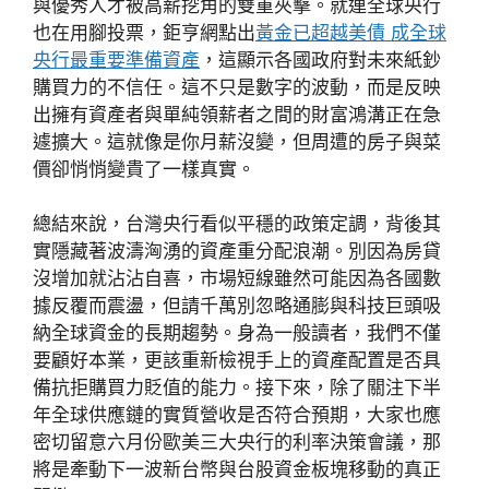
與優秀人才被高薪挖角的雙重夾擊。就連全球央行
也在用腳投票，鉅亨網點出
黃金已超越美債 成全球
央行最重要準備資產
，這顯示各國政府對未來紙鈔
購買力的不信任。這不只是數字的波動，而是反映
出擁有資產者與單純領薪者之間的財富鴻溝正在急
遽擴大。這就像是你月薪沒變，但周遭的房子與菜
價卻悄悄變貴了一樣真實。
總結來說，台灣央行看似平穩的政策定調，背後其
實隱藏著波濤洶湧的資產重分配浪潮。別因為房貸
沒增加就沾沾自喜，市場短線雖然可能因為各國數
據反覆而震盪，但請千萬別忽略通膨與科技巨頭吸
納全球資金的長期趨勢。身為一般讀者，我們不僅
要顧好本業，更該重新檢視手上的資產配置是否具
備抗拒購買力貶值的能力。接下來，除了關注下半
年全球供應鏈的實質營收是否符合預期，大家也應
密切留意六月份歐美三大央行的利率決策會議，那
將是牽動下一波新台幣與台股資金板塊移動的真正