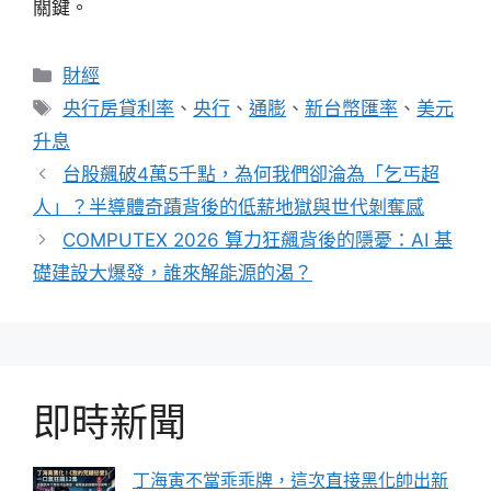
關鍵。
分
財經
類
標
央行房貸利率
、
央行
、
通膨
、
新台幣匯率
、
美元
籤
升息
台股飆破4萬5千點，為何我們卻淪為「乞丐超
人」？半導體奇蹟背後的低薪地獄與世代剝奪感
COMPUTEX 2026 算力狂飆背後的隱憂：AI 基
礎建設大爆發，誰來解能源的渴？
即時新聞
丁海寅不當乖乖牌，這次直接黑化帥出新