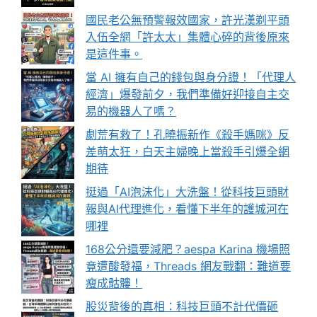
國民老公無預警報效國家，許光漢剃平頭
入伍全網「許太太」集體心碎的背後原來
是這件事。
當 AI 擁有自己的錢包與身分證！「代理人
經濟」爆發前夕，我們準備好迎接自主交
易的機器人了嗎？
劇荒有救了！孔曉振新作《殺手媽咪》反
差萌太狂，白天主婦晚上當殺手引爆全網
期待
挺過「AI泡沫化」大洗盤！從科技巨頭財
報與AI代理進化，看懂下半年的護城河在
哪裡
168公分還要減肥？aespa Karina 機場照
竟遭酸發福，Threads 網友戰翻：難道要
瘦成骷髏！
股災背後的真相：科技巨頭不計代價砸