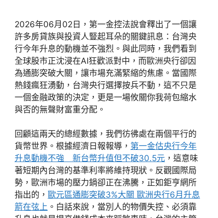
2026年06月02日，第一金控法說會釋出了一個讓
許多房貸族與投資人豎起耳朵的關鍵訊息：台灣央
行今年升息的動機並不強烈。與此同時，我們看到
全球股市正沈浸在AI狂歡派對中，而歐洲央行卻因
為通膨突破大關，讓市場充滿緊縮的焦慮。當國際
熱錢瘋狂湧動，台灣央行選擇按兵不動，這不只是
一個金融政策的決定，更是一場攸關你我荷包縮水
與否的無聲財富重分配。
回顧這兩天的總經數據，我們彷彿處在兩個平行的
貨幣世界。根據經濟日報報導，
第一金估央行今年
升息動機不強 新台幣升值但不破30.5元
，這意味
著短期內台灣的基準利率將維持現狀。反觀國際局
勢，歐洲市場的壓力鍋卻正在沸騰，正如鉅亨網所
指出的，
歐元區通膨突破3%大關 歐洲央行6月升息
箭在弦上
。白話來說，當別人的物價失控、必須靠