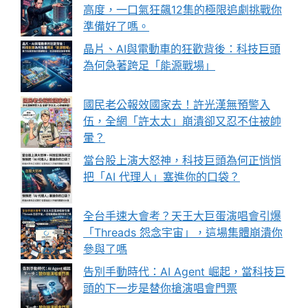
高度，一口氣狂飆12集的極限追劇挑戰你
準備好了嗎。
晶片、AI與電動車的狂歡背後：科技巨頭
為何急著跨足「能源戰場」
國民老公報效國家去！許光漢無預警入
伍，全網「許太太」崩潰卻又忍不住被帥
暈？
當台股上演大怒神，科技巨頭為何正悄悄
把「AI 代理人」塞進你的口袋？
全台手速大會考？天王大巨蛋演唱會引爆
「Threads 怨念宇宙」，這場集體崩潰你
參與了嗎
告別手動時代：AI Agent 崛起，當科技巨
頭的下一步是替你搶演唱會門票