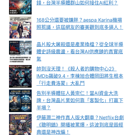
錢，台灣半導體群山如何接住AI紅利？
168公分還要被嫌胖？aespa Karina機場
照惹議，這屆網友的審美觀到底多逼人！
晶片股大屠殺還是產業換檔？從全球半導
體史詩級震盪，看台灣AI供應鏈的真實底
氣
帥到沒天理！《殺人者的購物中心2》
IMDb飆破9.4，李棟旭合體岡田將生根本
「行走費洛蒙」大亂鬥
告別半導體狂人黃崇仁！當AI資金大洗
牌，台灣晶片業如何靠「客製化」打贏下
半場？
伊藤潤二神作真人版大翻車？Netflix台劇
《聰明鎮》開播被罵爆，這波到底是毀經
典還是神改編！