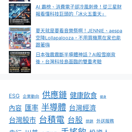
AI 霸榜、消費電子卻冷風刺骨！從三星財
報看懂科技巨頭的「冰火五重天」
夏天就是要看音樂祭啊！JENNIE、aespa
空降Lollapalooza，不用買機票在家也能
跟著嗨
日本強震震斷半導體神話？AI股雪崩背
後，台灣科技島面臨的雙重考驗
供應鏈
健康飲食
ESG
企業動向
健身
半導體
匯率
台灣經濟
內容
台積電
台股
台灣股市
外送服務
問題