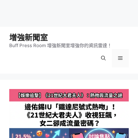
增強新聞室
Buff Press Room 增強新聞室增強你的資訊雷達！
選
單