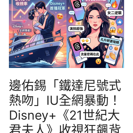
邊佑錫「鐵達尼號式
熱吻」IU全網暴動！
Disney+《21世紀大
君夫人》收視狂飆背