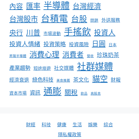
半導體
匯率
台灣經濟
內容
台積電
台股
台灣股市
外送服務
問題
手搖飲
川普
投資人
央行
市場波動
日圓
投資人情緒
投資策略
投資風險
日本
消費心理
消費者
珍珠奶茶
昇陽半導體
營收
社群媒體
產業趨勢
社交媒體
短途旅遊
貓空
綠色科技
茶文化
經濟衰退
財報
美食推薦
通膨
關稅
資訊
資本市場
飲品
高股息
財經
科技
健康
生活
娛樂
綜合
隱私權政策