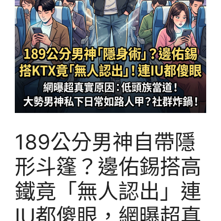
189公分男神自帶隱
形斗篷？邊佑錫搭高
鐵竟「無人認出」連
IU都傻眼，網曝超真