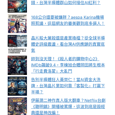
錢，台灣半導體群山如何接住AI紅利？
168公分還要被嫌胖？aespa Karina機場
照惹議，這屆網友的審美觀到底多逼人！
晶片股大屠殺還是產業換檔？從全球半導
體史詩級震盪，看台灣AI供應鏈的真實底
氣
帥到沒天理！《殺人者的購物中心2》
IMDb飆破9.4，李棟旭合體岡田將生根本
「行走費洛蒙」大亂鬥
告別半導體狂人黃崇仁！當AI資金大洗
牌，台灣晶片業如何靠「客製化」打贏下
半場？
伊藤潤二神作真人版大翻車？Netflix台劇
《聰明鎮》開播被罵爆，這波到底是毀經
典還是神改編！