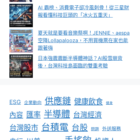
AI 霸榜、消費電子卻冷風刺骨！從三星財
報看懂科技巨頭的「冰火五重天」
夏天就是要看音樂祭啊！JENNIE、aespa
空降Lollapalooza，不用買機票在家也能
跟著嗨
日本強震震斷半導體神話？AI股雪崩背
後，台灣科技島面臨的雙重考驗
供應鏈
健康飲食
ESG
企業動向
健身
半導體
匯率
台灣經濟
內容
台積電
台股
台灣股市
外送服務
問題