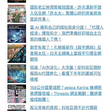
國民老公無預警報效國家，許光漢剃平頭
入伍全網「許太太」集體心碎的背後原來
是這件事。
當 AI 擁有自己的錢包與身分證！「代理人
經濟」爆發前夕，我們準備好迎接自主交
易的機器人了嗎？
劇荒有救了！孔曉振新作《殺手媽咪》反
差萌太狂，白天主婦晚上當殺手引爆全網
期待
挺過「AI泡沫化」大洗盤！從科技巨頭財
報與AI代理進化，看懂下半年的護城河在
哪裡
168公分還要減肥？aespa Karina 機場照
竟遭酸發福，Threads 網友戰翻：難道要
瘦成骷髏！
股災背後的真相：科技巨頭不計代價砸