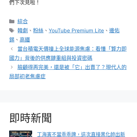
們下次見啦！
分
綜合
類
標
韓劇
、
粉絲
、
YouTube Premium Lite
、
邊佑
籤
錫
、
高鐵
當台積電天價撞上全球能源焦慮：看懂「算力即
國力」背後的供應鏈重組與投資密碼
臉顧得再完美，還是被「它」出賣了？現代人的
局部初老焦慮症
即時新聞
丁海寅不當乖乖牌，這次直接黑化帥出新