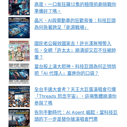
高度，一口氣狂飆12集的極限追劇挑戰你
準備好了嗎。
晶片、AI與電動車的狂歡背後：科技巨頭
為何急著跨足「能源戰場」
國民老公報效國家去！許光漢無預警入
伍，全網「許太太」崩潰卻又忍不住被帥
暈？
當台股上演大怒神，科技巨頭為何正悄悄
把「AI 代理人」塞進你的口袋？
全台手速大會考？天王大巨蛋演唱會引爆
「Threads 怨念宇宙」，這場集體崩潰你
參與了嗎
告別手動時代：AI Agent 崛起，當科技巨
頭的下一步是替你搶演唱會門票