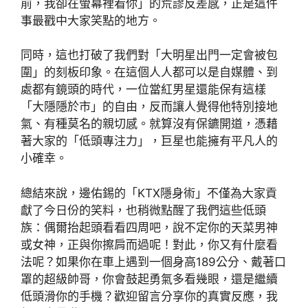
前，我卻在螢幕裡看你」的荒謬反差感，正是這件
事最戳中大家笑點的地方。
同時，這也打破了我們對「大明星出門一定會被包
圍」的刻板印象。在這個人人都可以是自媒體、到
處都有鏡頭的時代，一位當紅男星還能保有這樣
「大隱隱於市」的自由，反而讓人覺得他特別接地
氣、有種莫名的親切感。就算沒有保鑣開道，憑藉
著大家的「低頭專注力」，巨星也能擁有平凡人的
小確幸。
總結來說，邊佑錫的「KTX隱身術」不僅為大家貢
獻了今日份的笑料，也稍微點醒了我們這些低頭
族：偶爾抬起頭看看四周吧，說不定你的天菜男神
或女神，正與你擦肩而過呢！對此，你又有什麼看
法呢？如果你在車上遇到一個身高189公分、戴著口
罩的超級帥哥，你會鼓起勇氣多看幾眼，還是繼續
低頭滑你的手機？歡迎留言分享你的真實反應，我