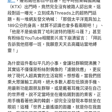
能…
，邊佑錫在節目中自爆，他平時搭乘韓國高鐵
（KTX）出門時，竟然完全沒有被路人認出來。這
段對話一曝光，立刻成為Threads上的超熱門話
題。有一堆網友發文吶喊：「那個太平洋寬肩加上
189公分的身高，就算不認識也會多看兩眼吧！」、
「他是不是偷偷買了哈利波特的隱形斗篷？」甚至
有粉絲在YouTube相關影片底下崩潰留言：「拜託
告訴我他搭哪一班，我願意天天去高鐵站當地縛
靈！」
為什麼這件看似平凡的小事，會讓社群瞬間沸騰？
其實這不僅僅是粉絲對偶像的「濾鏡效應」，更反
映了現代人超真實的生活寫照。想想看，當我們搭
乘大眾運輸工具時，絕大多數人都在低頭滑手機、
用最新功能跟朋友群聊，或是戴著耳機沉浸在自己
的世界裡。說不定當時坐在邊佑錫對面的乘客，正
用手機看著他演的韓劇，卻完全沒發現本尊就坐在
眼前！這種「世界上最遙遠的距離，就是你在我面