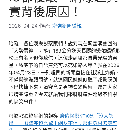
實背後原因！
2026-04-24
作者:
增強新聞編輯
哈囉，各位娛樂觀察家們！說到現在韓國演藝圈的
「大勢男神」，擁有189公分逆天長腿的邊佑錫絕對
榜上有名。但你敢信，這位走到哪都自帶光環的男
星，私底下的日常竟然可以宛如路人甲？就在2026
年04月23日，一則超鬧的新聞直接在社群上炸鍋，
不僅粉絲滿頭問號，就連國民妹妹IU聽了都驚訝到
下巴快掉下來。這究竟是男神會變魔術，還是大家
眼睛業障重？今天就讓我們來聊聊這件超級不科學
的搞笑事件！
根據KSD韓星網的報導
邊佑錫搭KTX竟「沒人認
出」！IU聽完超震驚！網友不信：那個身材怎麼可