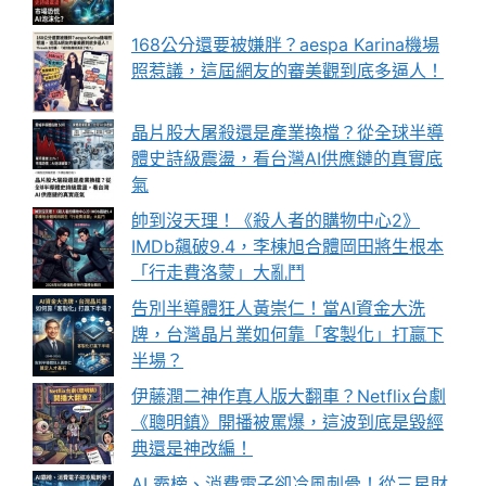
168公分還要被嫌胖？aespa Karina機場
照惹議，這屆網友的審美觀到底多逼人！
晶片股大屠殺還是產業換檔？從全球半導
體史詩級震盪，看台灣AI供應鏈的真實底
氣
帥到沒天理！《殺人者的購物中心2》
IMDb飆破9.4，李棟旭合體岡田將生根本
「行走費洛蒙」大亂鬥
告別半導體狂人黃崇仁！當AI資金大洗
牌，台灣晶片業如何靠「客製化」打贏下
半場？
伊藤潤二神作真人版大翻車？Netflix台劇
《聰明鎮》開播被罵爆，這波到底是毀經
典還是神改編！
AI 霸榜、消費電子卻冷風刺骨！從三星財