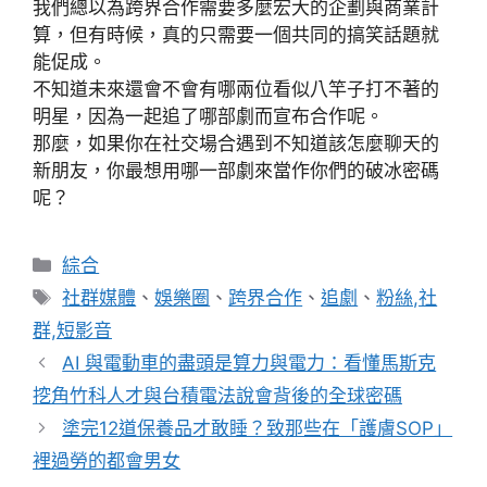
我們總以為跨界合作需要多麼宏大的企劃與商業計
算，但有時候，真的只需要一個共同的搞笑話題就
能促成。
不知道未來還會不會有哪兩位看似八竿子打不著的
明星，因為一起追了哪部劇而宣布合作呢。
那麼，如果你在社交場合遇到不知道該怎麼聊天的
新朋友，你最想用哪一部劇來當作你們的破冰密碼
呢？
分
綜合
類
標
社群媒體
、
娛樂圈
、
跨界合作
、
追劇
、
粉絲,社
籤
群,短影音
AI 與電動車的盡頭是算力與電力：看懂馬斯克
挖角竹科人才與台積電法說會背後的全球密碼
塗完12道保養品才敢睡？致那些在「護膚SOP」
裡過勞的都會男女