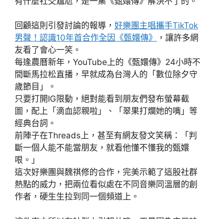
有什麼社交尷尬，是一集《甄嬛傳》解決不了的。
回顧這則引發討論的報導，
好樂團主唱攜手TikTok
男聲！認識10年首合作全因《甄嬛傳》
，讓許多網
友看了會心一笑。
每逢農曆新年，YouTube上的《甄嬛傳》24小時不
間斷馬拉松直播，早就成為台灣人的「數位除夕守
歲節目」。
只要打開IG限動，絕對能看到朋友們發布螢幕截
圖，配上「滴血認親啦」、「翠果打爛她的嘴」等
經典台詞。
前陣子在Threads上，甚至有網友發文笑稱：「判
斷一個人能不能當朋友，就看他懂不懂我的甄嬛
哏。」
這次好樂團與魏祺修的合作，完美示範了這股社群
熱點的威力，把兩位看似處在不同音樂同溫層的創
作者，硬生生拉到同一個頻道上。