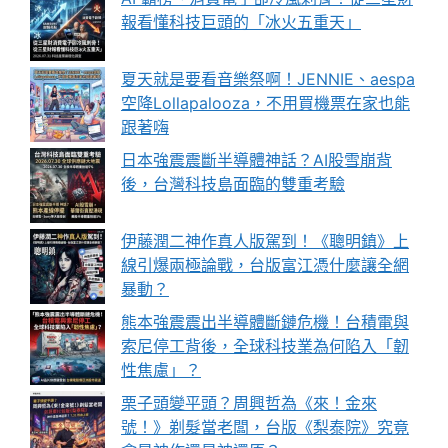
報看懂科技巨頭的「冰火五重天」
夏天就是要看音樂祭啊！JENNIE、aespa
空降Lollapalooza，不用買機票在家也能
跟著嗨
日本強震震斷半導體神話？AI股雪崩背
後，台灣科技島面臨的雙重考驗
伊藤潤二神作真人版駕到！《聰明鎮》上
線引爆兩極論戰，台版富江憑什麼讓全網
暴動？
熊本強震震出半導體斷鏈危機！台積電與
索尼停工背後，全球科技業為何陷入「韌
性焦慮」？
栗子頭變平頭？周興哲為《來！金來
號！》剃髮當老闆，台版《梨泰院》究竟