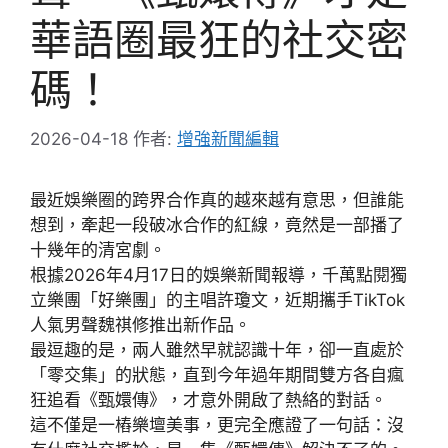
華語圈最狂的社交密
碼！
2026-04-18
作者:
增強新聞編輯
最近娛樂圈的跨界合作真的越來越有意思，但誰能
想到，牽起一段破冰合作的紅線，竟然是一部播了
十幾年的清宮劇。
根據2026年4月17日的娛樂新聞報導，千萬點閱獨
立樂團「好樂團」的主唱許瓊文，近期攜手TikTok
人氣男聲魏祺修推出新作品。
最逗趣的是，兩人雖然早就認識十年，卻一直處於
「零交集」的狀態，直到今年過年期間雙方各自瘋
狂追看《甄嬛傳》，才意外開啟了熱絡的對話。
這不僅是一樁樂壇美事，更完全應證了一句話：沒