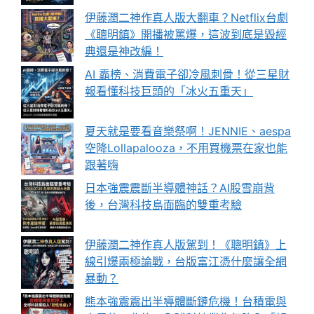
伊藤潤二神作真人版大翻車？Netflix台劇
《聰明鎮》開播被罵爆，這波到底是毀經
典還是神改編！
AI 霸榜、消費電子卻冷風刺骨！從三星財
報看懂科技巨頭的「冰火五重天」
夏天就是要看音樂祭啊！JENNIE、aespa
空降Lollapalooza，不用買機票在家也能
跟著嗨
日本強震震斷半導體神話？AI股雪崩背
後，台灣科技島面臨的雙重考驗
伊藤潤二神作真人版駕到！《聰明鎮》上
線引爆兩極論戰，台版富江憑什麼讓全網
暴動？
熊本強震震出半導體斷鏈危機！台積電與