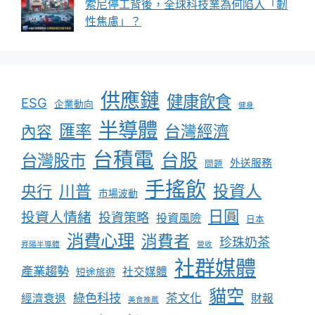
索尼停工背後，全球科技業為何陷入「韌
性焦慮」？
供應鏈
健康飲食
ESG
企業動向
健身
半導體
匯率
台灣經濟
內容
台積電
台股
台灣股市
外送服務
問題
手搖飲
川普
投資人
央行
市場波動
日圓
投資人情緒
投資策略
投資風險
日本
消費心理
消費者
珍珠奶茶
昇陽半導體
營收
社群媒體
產業趨勢
社交媒體
短途旅遊
貓空
綠色科技
茶文化
經濟衰退
財報
美食推薦