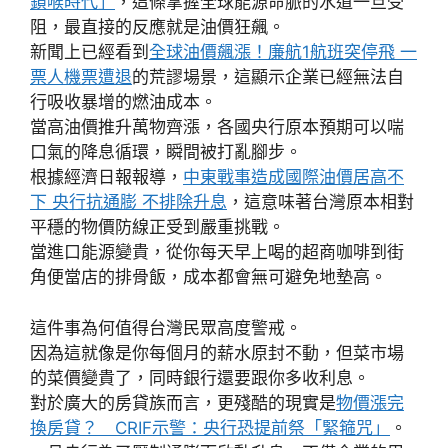
鎖喉時代」
，這條掌握全球能源命脈的水道一旦受
阻，最直接的反應就是油價狂飆。
新聞上已經看到
全球油價飆漲！廉航1航班突停飛 一
票人機票遭退
的荒謬場景，這顯示企業已經無法自
行吸收暴增的燃油成本。
當高油價推升萬物齊漲，各國央行原本預期可以喘
口氣的降息循環，瞬間被打亂腳步。
根據經濟日報報導，
中東戰事造成國際油價居高不
下 央行抗通膨 不排除升息
，這意味著台灣原本相對
平穩的物價防線正受到嚴重挑戰。
當進口能源變貴，從你每天早上喝的超商咖啡到街
角便當店的排骨飯，成本都會無可避免地墊高。
這件事為何值得台灣民眾高度警戒。
因為這就像是你每個月的薪水原封不動，但菜市場
的菜價變貴了，同時銀行還要跟你多收利息。
對於廣大的房貸族而言，更殘酷的現實是
物價漲完
換房貸？ CRIF示警：央行恐提前祭「緊箍咒」
。