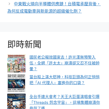
中東戰火燒向半導體供應鏈！台積電承壓背後，
為何反成電動車與新能源的超級催化劑？
即時新聞
國民老公報效國家去！許光漢無預警入
伍，全網「許太太」崩潰卻又忍不住被帥
暈？
當台股上演大怒神，科技巨頭為何正悄悄
把「AI 代理人」塞進你的口袋？
全台手速大會考？天王大巨蛋演唱會引爆
「Threads 怨念宇宙」，這場集體崩潰你
參與了嗎