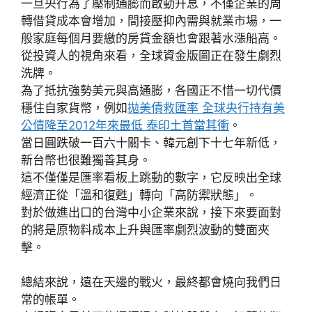
一旦央行為了壓制通膨而啟動升息，不僅企業的周
轉借貸成本會增加，間接壓抑內需與就業市場，一
般家庭每個月要繳的房貸金額也會跟著水漲船高。
從投資人的視角來看，全球資金版圖正在發生劇烈
洗牌。
為了抵抗強勢美元與高通膨，各國正不惜一切代價
穩住自家貨幣，例如
拋美債救匯率 全球央行持有美
公債降至2012年來最低 泰印土首當其衝
。
當日圓跌破一百六十關卡、韓元創下十七年新低，
新台幣也很難獨善其身。
這不僅僅是匯率看板上跳動的數字，它反映出全球
經濟正從「溫和復甦」轉向「高防禦狀態」。
對於做進出口的台灣中小企業來說，接下來要面對
的將是原物料成本上升與匯率劇烈波動的雙面夾
擊。
總結來說，遠在天邊的戰火，最終都會燒向我們日
常的帳單。