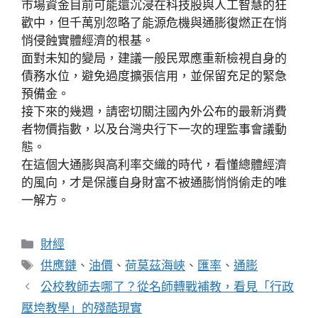
市場資金目前可能還沉浸在科技股與人工智慧的狂
歡中，但千萬別忽略了能源危機與通膨復燃正在悄
悄侵蝕實體經濟的根基。
面對未知的變局，建議一般民眾應重新檢視自身的
債務水位，避免過度擴張信用，並保留充足的緊急
預備金。
接下來的幾週，請密切關注國內外公布的最新消費
者物價指數，以及台灣央行下一次的理監事會議動
態。
在這個大通膨與高利率交織的時代，看懂總體經濟
的風向，才是保護自身財富不被通膨悄悄偷走的唯
一解方。
分
財經
類
標
供應鏈
、
油價
、
荷莫茲海峽
、
匯率
、
通膨
籤
公校教師去哪了？從名師轉戰補教，看見「行政
壓垮教學」的殘酷現實