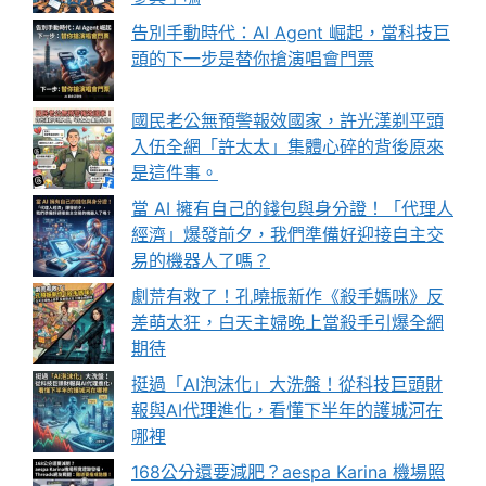
告別手動時代：AI Agent 崛起，當科技巨
頭的下一步是替你搶演唱會門票
國民老公無預警報效國家，許光漢剃平頭
入伍全網「許太太」集體心碎的背後原來
是這件事。
當 AI 擁有自己的錢包與身分證！「代理人
經濟」爆發前夕，我們準備好迎接自主交
易的機器人了嗎？
劇荒有救了！孔曉振新作《殺手媽咪》反
差萌太狂，白天主婦晚上當殺手引爆全網
期待
挺過「AI泡沫化」大洗盤！從科技巨頭財
報與AI代理進化，看懂下半年的護城河在
哪裡
168公分還要減肥？aespa Karina 機場照