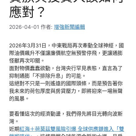
應對？
2026-04-01
作者:
增強新聞編輯
2026年3月31日，中東戰局再次牽動全球神經，國
際油價飆升不僅讓廉價航空無預警停飛，更讓通膨
怪獸再次叩關。
面對物價蠢蠢欲動，台灣央行罕見表態，直言為了
抑制通膨「不排除升息」的可能。
這絕對不只是一則遙遠的國際頭條，而是預告著你
我未來的荷包厚度與房貸壓力，即將迎來一場無聲
的風暴。
要看懂這次的經濟動盪，我們得先將目光轉向波斯
灣。
近期
紅海＋荷莫茲雙風險引爆 全球供應鏈進入「雙