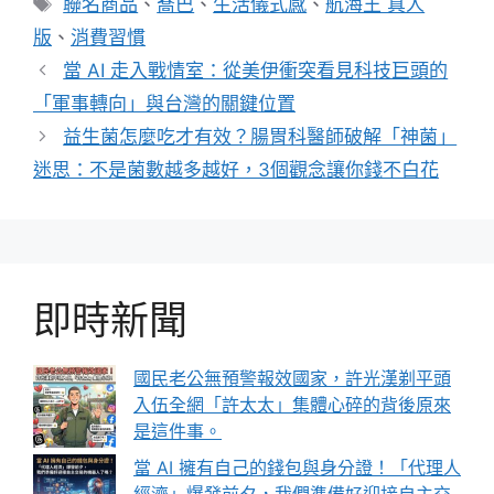
聯名商品
、
喬巴
、
生活儀式感
、
航海王 真人
籤
版
、
消費習慣
當 AI 走入戰情室：從美伊衝突看見科技巨頭的
「軍事轉向」與台灣的關鍵位置
益生菌怎麼吃才有效？腸胃科醫師破解「神菌」
迷思：不是菌數越多越好，3個觀念讓你錢不白花
即時新聞
國民老公無預警報效國家，許光漢剃平頭
入伍全網「許太太」集體心碎的背後原來
是這件事。
當 AI 擁有自己的錢包與身分證！「代理人
經濟」爆發前夕，我們準備好迎接自主交