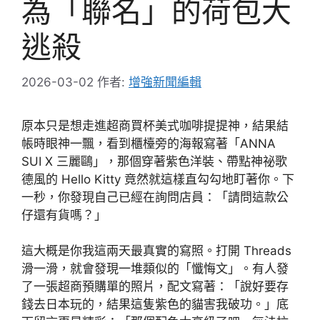
為「聯名」的荷包大
逃殺
2026-03-02
作者:
增強新聞編輯
原本只是想走進超商買杯美式咖啡提提神，結果結
帳時眼神一飄，看到櫃檯旁的海報寫著「ANNA
SUI X 三麗鷗」，那個穿著紫色洋裝、帶點神祕歌
德風的 Hello Kitty 竟然就這樣直勾勾地盯著你。下
一秒，你發現自己已經在詢問店員：「請問這款公
仔還有貨嗎？」
這大概是你我這兩天最真實的寫照。打開 Threads
滑一滑，就會發現一堆類似的「懺悔文」。有人發
了一張超商預購單的照片，配文寫著：「說好要存
錢去日本玩的，結果這隻紫色的貓害我破功。」底