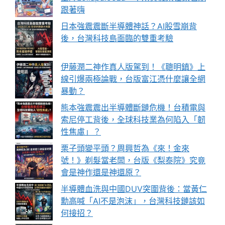
跟著嗨
日本強震震斷半導體神話？AI股雪崩背
後，台灣科技島面臨的雙重考驗
伊藤潤二神作真人版駕到！《聰明鎮》上
線引爆兩極論戰，台版富江憑什麼讓全網
暴動？
熊本強震震出半導體斷鏈危機！台積電與
索尼停工背後，全球科技業為何陷入「韌
性焦慮」？
栗子頭變平頭？周興哲為《來！金來
號！》剃髮當老闆，台版《梨泰院》究竟
會是神作還是神還原？
半導體血洗與中國DUV突圍背後：當黃仁
勳高喊「AI不是泡沫」，台灣科技鏈該如
何接招？