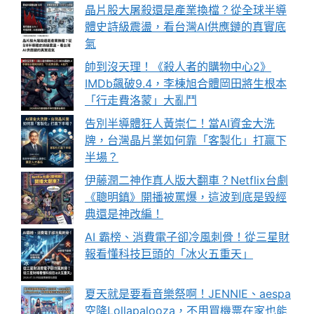
晶片股大屠殺還是產業換檔？從全球半導
體史詩級震盪，看台灣AI供應鏈的真實底
氣
帥到沒天理！《殺人者的購物中心2》
IMDb飆破9.4，李棟旭合體岡田將生根本
「行走費洛蒙」大亂鬥
告別半導體狂人黃崇仁！當AI資金大洗
牌，台灣晶片業如何靠「客製化」打贏下
半場？
伊藤潤二神作真人版大翻車？Netflix台劇
《聰明鎮》開播被罵爆，這波到底是毀經
典還是神改編！
AI 霸榜、消費電子卻冷風刺骨！從三星財
報看懂科技巨頭的「冰火五重天」
夏天就是要看音樂祭啊！JENNIE、aespa
空降Lollapalooza，不用買機票在家也能