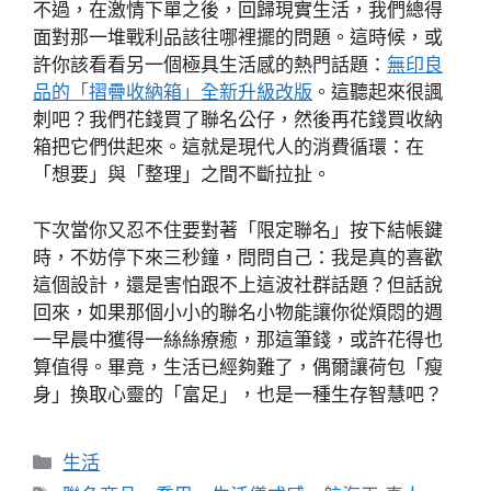
不過，在激情下單之後，回歸現實生活，我們總得
面對那一堆戰利品該往哪裡擺的問題。這時候，或
許你該看看另一個極具生活感的熱門話題：
無印良
品的「摺疊收納箱」全新升級改版
。這聽起來很諷
刺吧？我們花錢買了聯名公仔，然後再花錢買收納
箱把它們供起來。這就是現代人的消費循環：在
「想要」與「整理」之間不斷拉扯。
下次當你又忍不住要對著「限定聯名」按下結帳鍵
時，不妨停下來三秒鐘，問問自己：我是真的喜歡
這個設計，還是害怕跟不上這波社群話題？但話說
回來，如果那個小小的聯名小物能讓你從煩悶的週
一早晨中獲得一絲絲療癒，那這筆錢，或許花得也
算值得。畢竟，生活已經夠難了，偶爾讓荷包「瘦
身」換取心靈的「富足」，也是一種生存智慧吧？
分
生活
類
標