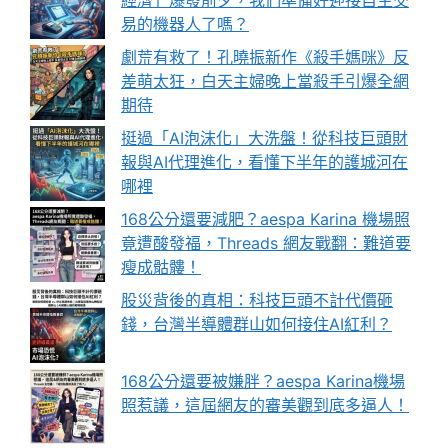
易的機器人了嗎？
劇荒有救了！孔曉振新作《殺手媽咪》反
差萌太狂，白天主婦晚上當殺手引爆全網
期待
挺過「AI泡沫化」大洗盤！從科技巨頭財
報與AI代理進化，看懂下半年的護城河在
哪裡
168公分還要減肥？aespa Karina 機場照
竟遭酸發福，Threads 網友戰翻：難道要
瘦成骷髏！
股災背後的真相：科技巨頭不計代價砸
錢，台灣半導體群山如何接住AI紅利？
168公分還要被嫌胖？aespa Karina機場
照惹議，這屆網友的審美觀到底多逼人！