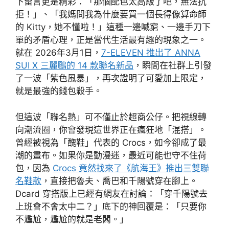
下留言更是精彩：「那個配色太高級了吧，無法抗
拒！」、「我媽問我為什麼要買一個長得像算命師
的 Kitty，她不懂啦！」這種一邊喊窮、一邊手刀下
單的矛盾心理，正是當代生活最有趣的現象之一。
就在 2026年3月1日，
7-ELEVEN 推出了 ANNA
SUI X 三麗鷗的 14 款聯名新品
，瞬間在社群上引發
了一波「紫色風暴」，再次證明了可愛加上限定，
就是最強的錢包殺手。
但這波「聯名熱」可不僅止於超商公仔。把視線轉
向潮流圈，你會發現這世界正在瘋狂地「混搭」。
曾經被視為「醜鞋」代表的 Crocs，如今卻成了最
潮的畫布。如果你是動漫迷，最近可能也守不住荷
包，因為
Crocs 竟然找來了《航海王》推出三雙聯
名鞋款
，直接把魯夫、喬巴和千陽號穿在腳上。
Dcard 穿搭版上已經有網友在討論：「穿千陽號去
上班會不會太中二？」底下的神回覆是：「只要你
不尷尬，尷尬的就是老闆。」