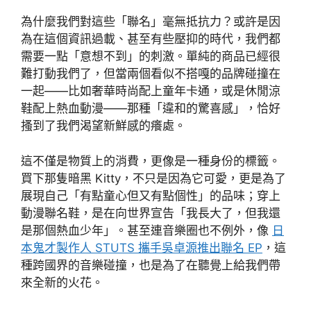
為什麼我們對這些「聯名」毫無抵抗力？或許是因
為在這個資訊過載、甚至有些壓抑的時代，我們都
需要一點「意想不到」的刺激。單純的商品已經很
難打動我們了，但當兩個看似不搭嘎的品牌碰撞在
一起——比如奢華時尚配上童年卡通，或是休閒涼
鞋配上熱血動漫——那種「違和的驚喜感」，恰好
搔到了我們渴望新鮮感的癢處。
這不僅是物質上的消費，更像是一種身份的標籤。
買下那隻暗黑 Kitty，不只是因為它可愛，更是為了
展現自己「有點童心但又有點個性」的品味；穿上
動漫聯名鞋，是在向世界宣告「我長大了，但我還
是那個熱血少年」。甚至連音樂圈也不例外，像
日
本鬼才製作人 STUTS 攜手吳卓源推出聯名 EP
，這
種跨國界的音樂碰撞，也是為了在聽覺上給我們帶
來全新的火花。