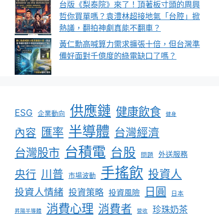
台版《梨泰院》來了！頂著板寸頭的周興
哲你買單嗎？袁澧林超接地氣「台腔」掀
熱議，翻拍神劇真能不翻車？
黃仁勳高喊算力需求擴張十倍，但台灣準
備好面對千億度的綠電缺口了嗎？
供應鏈
健康飲食
ESG
企業動向
健身
半導體
匯率
台灣經濟
內容
台積電
台股
台灣股市
外送服務
問題
手搖飲
川普
投資人
央行
市場波動
日圓
投資人情緒
投資策略
投資風險
日本
消費心理
消費者
珍珠奶茶
昇陽半導體
營收