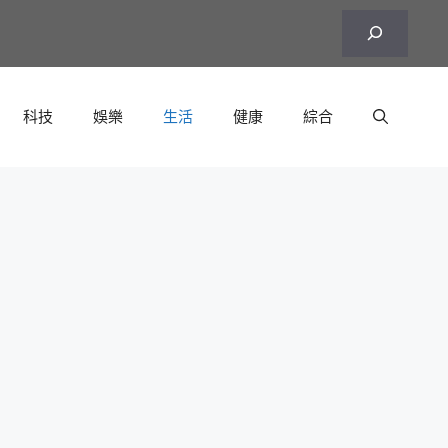
搜
尋
科技
娛樂
生活
健康
綜合