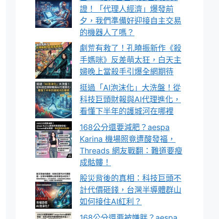
證！「代理人經濟」爆發前
夕，我們準備好迎接自主交易
的機器人了嗎？
劇荒有救了！孔曉振新作《殺
手媽咪》反差萌太狂，白天主
婦晚上當殺手引爆全網期待
挺過「AI泡沫化」大洗盤！從
科技巨頭財報與AI代理進化，
看懂下半年的護城河在哪裡
168公分還要減肥？aespa
Karina 機場照竟遭酸發福，
Threads 網友戰翻：難道要瘦
成骷髏！
股災背後的真相：科技巨頭不
計代價砸錢，台灣半導體群山
如何接住AI紅利？
168公分還要被嫌胖？aespa