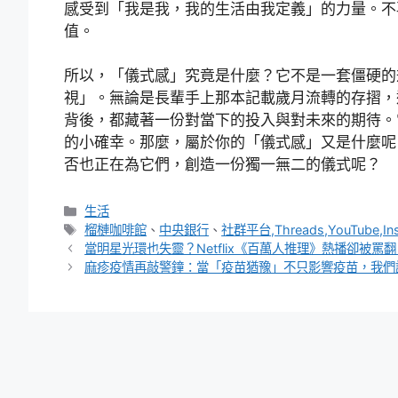
感受到「我是我，我的生活由我定義」的力量。不
值。
所以，「儀式感」究竟是什麼？它不是一套僵硬的
視」。無論是長輩手上那本記載歲月流轉的存摺，
背後，都藏著一份對當下的投入與對未來的期待。
的小確幸。那麼，屬於你的「儀式感」又是什麼呢
否也正在為它們，創造一份獨一無二的儀式呢？
分
生活
類
標
榴槤咖啡館
、
中央銀行
、
社群平台,Threads,YouTube,In
籤
當明星光環也失靈？Netflix《百萬人推理》熱播卻被
麻疹疫情再敲警鐘：當「疫苗猶豫」不只影響疫苗，我們