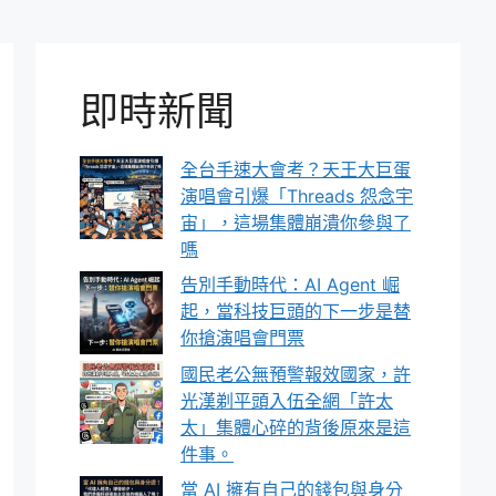
即時新聞
全台手速大會考？天王大巨蛋
演唱會引爆「Threads 怨念宇
宙」，這場集體崩潰你參與了
嗎
告別手動時代：AI Agent 崛
起，當科技巨頭的下一步是替
你搶演唱會門票
國民老公無預警報效國家，許
光漢剃平頭入伍全網「許太
太」集體心碎的背後原來是這
件事。
當 AI 擁有自己的錢包與身分