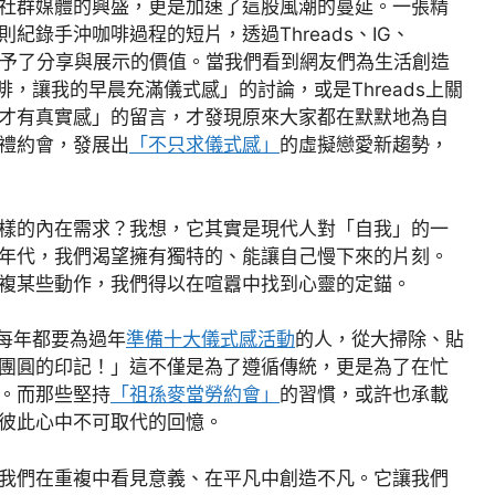
社群媒體的興盛，更是加速了這股風潮的蔓延。一張精
錄手沖咖啡過程的短片，透過Threads、IG、
被賦予了分享與展示的價值。當我們看到網友們為生活創造
啡，讓我的早晨充滿儀式感」的討論，或是Threads上關
才有真實感」的留言，才發現原來大家都在默默地為自
禮約會，發展出
「不只求儀式感」
的虛擬戀愛新趨勢，
樣的內在需求？我想，它其實是現代人對「自我」的一
年代，我們渴望擁有獨特的、能讓自己慢下來的片刻。
複某些動作，我們得以在喧囂中找到心靈的定錨。
持每年都要為過年
準備十大儀式感活動
的人，從大掃除、貼
團圓的印記！」這不僅是為了遵循傳統，更是為了在忙
。而那些堅持
「祖孫麥當勞約會」
的習慣，或許也承載
彼此心中不可取代的回憶。
我們在重複中看見意義、在平凡中創造不凡。它讓我們