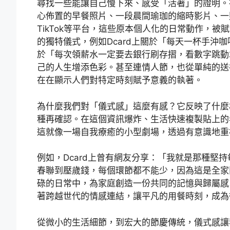
尋找一些能讓自己慢下來、感受「活著」的證明。
心佈置的早餐照片、一段晨間瑜珈的縮時影片、一則紀
TikTok等平台，這些原本個人化的日常動作，
的獨特儀式，例如Dcard上關於「每天一杯手沖咖
於「每次領薪水一定要去銀行刷存摺，看數字跳動
己的人生增添色彩。甚至連情人節，也從單純的送
在在顯示人們對特定時刻賦予意義的執著。
為什麼我們對「儀式感」這麼有感？它反映了什麼
種再確認。在這個資訊爆炸、生活快速複製貼上的
這就像一場自我療癒的小型劇場，透過有意識地重
例如，Dcard上曾有網友分享：「我就是那種堅
春聯到壓歲錢，每個環節都不能少，因為這是全家
碌的日常中，為家庭創造一份共同的記憶與歸屬感
著跨越世代的情感連結，讓平凡的用餐時刻，成為
從微小的生活細節，到宏大的節慶傳統，儀式感讓