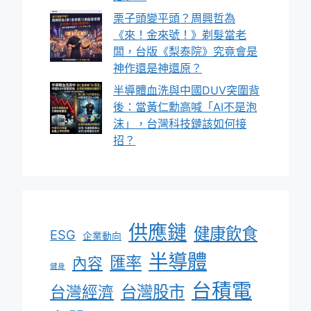
栗子頭變平頭？周興哲為
《來！金來號！》剃髮當老
闆，台版《梨泰院》究竟會是
神作還是神還原？
半導體血洗與中國DUV突圍背
後：當黃仁勳高喊「AI不是泡
沫」，台灣科技鏈該如何接
招？
供應鏈
健康飲食
ESG
企業動向
半導體
匯率
內容
健身
台積電
台灣股市
台灣經濟