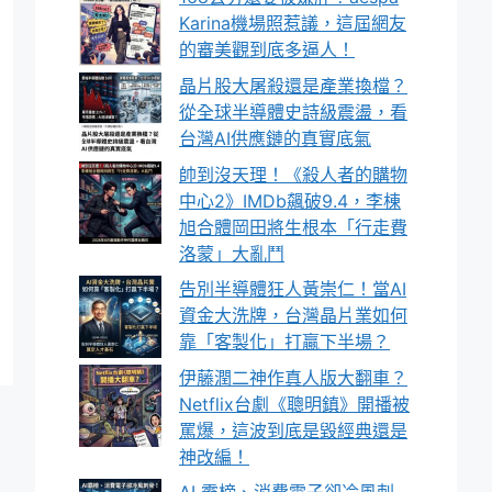
Karina機場照惹議，這屆網友
的審美觀到底多逼人！
晶片股大屠殺還是產業換檔？
從全球半導體史詩級震盪，看
台灣AI供應鏈的真實底氣
帥到沒天理！《殺人者的購物
中心2》IMDb飆破9.4，李棟
旭合體岡田將生根本「行走費
洛蒙」大亂鬥
告別半導體狂人黃崇仁！當AI
資金大洗牌，台灣晶片業如何
靠「客製化」打贏下半場？
伊藤潤二神作真人版大翻車？
Netflix台劇《聰明鎮》開播被
罵爆，這波到底是毀經典還是
神改編！