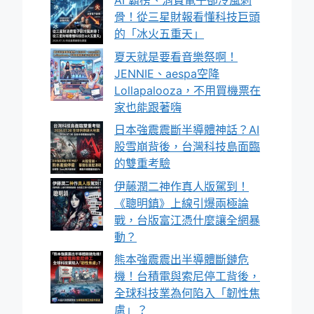
AI 霸榜、消費電子卻冷風刺
骨！從三星財報看懂科技巨頭
的「冰火五重天」
夏天就是要看音樂祭啊！
JENNIE、aespa空降
Lollapalooza，不用買機票在
家也能跟著嗨
日本強震震斷半導體神話？AI
股雪崩背後，台灣科技島面臨
的雙重考驗
伊藤潤二神作真人版駕到！
《聰明鎮》上線引爆兩極論
戰，台版富江憑什麼讓全網暴
動？
熊本強震震出半導體斷鏈危
機！台積電與索尼停工背後，
全球科技業為何陷入「韌性焦
慮」？