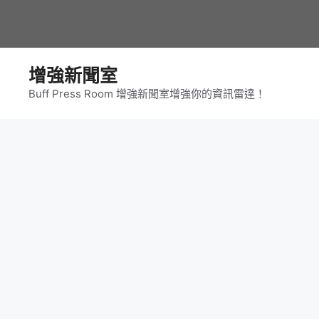
跳
至
主
要
增強新聞室
內
Buff Press Room 增強新聞室增強你的資訊雷達！
容