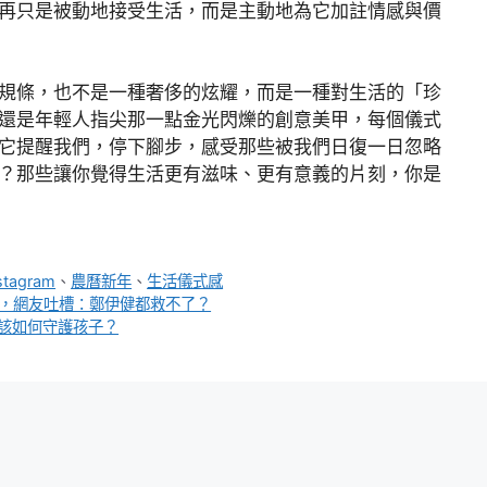
再只是被動地接受生活，而是主動地為它加註情感與價
規條，也不是一種奢侈的炫耀，而是一種對生活的「珍
還是年輕人指尖那一點金光閃爍的創意美甲，每個儀式
它提醒我們，停下腳步，感受那些被我們日復一日忽略
？那些讓你覺得生活更有滋味、更有意義的片刻，你是
stagram
、
農曆新年
、
生活儀式感
罵翻，網友吐槽：鄭伊健都救不了？
該如何守護孩子？