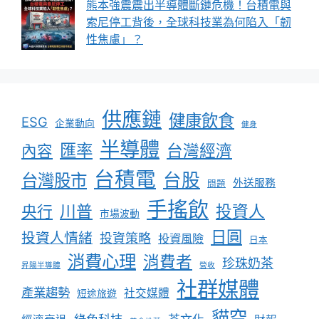
熊本強震震出半導體斷鏈危機！台積電與
索尼停工背後，全球科技業為何陷入「韌
性焦慮」？
供應鏈
健康飲食
ESG
企業動向
健身
半導體
匯率
台灣經濟
內容
台積電
台股
台灣股市
外送服務
問題
手搖飲
川普
投資人
央行
市場波動
日圓
投資人情緒
投資策略
投資風險
日本
消費心理
消費者
珍珠奶茶
昇陽半導體
營收
社群媒體
產業趨勢
社交媒體
短途旅遊
貓空