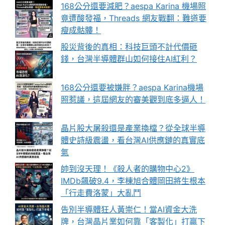
168公分還要減肥？aespa Karina 機場照
竟遭酸發福，Threads 網友戰翻：難道要
瘦成骷髏！
股災背後的真相：科技巨頭不計代價砸
錢，台灣半導體群山如何接住AI紅利？
168公分還要被嫌胖？aespa Karina機場
照惹議，這屆網友的審美觀到底多逼人！
晶片股大屠殺還是產業換檔？從全球半導
體史詩級震盪，看台灣AI供應鏈的真實底
氣
帥到沒天理！《殺人者的購物中心2》
IMDb飆破9.4，李棟旭合體岡田將生根本
「行走費洛蒙」大亂鬥
告別半導體狂人黃崇仁！當AI資金大洗
牌，台灣晶片業如何靠「客製化」打贏下