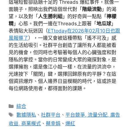
這場短暫卻話題十足的 Threads 爆紅事件，就像一
面鏡子，照映出我們這個世代對「
階級流動
」的渴
望，以及對「
人生勝利組
」的好奇與一點點「
檸檬
精
」心態。我們一邊在Threads上跟著「
地瓜球
」
表情貼大玩迷因（
ETtoday在2026年02月10日也跟
風報導了
），一邊又會被這種帶點「遙不可及」感
的生活給吸引。社群平台創造了讓所有人都能被看
見的機會，但同時也考驗著每個人的心臟強度和對
隱私的掌控。當你的日常變成大眾的窺探對象，是
選擇擁抱，還是像江小姐一樣，在流量的洪流中，
光速按下「關閉」鍵，選擇回歸原有的平靜？在這
個資訊爆炸、個人邊界日益模糊的時代，這或許是
每位網路使用者，都得面對的課題。
分
綜合
類
標
數據隱私
、
社群平台
、
平台競爭, 流量分配, 廣告
籤
收益, 商業模式
、
蔡幸娟
、
爆紅