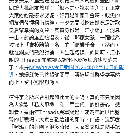
美食美景，重點是還出現搭乘私人飛機的畫面，瞬
間讓大批網友驚呼：「根本是小說女主角！」正當
大家紛紛敲碗求認識、好奇是哪家千金時，眼尖的
網友們發揮柯南精神，一夕之間就挖出她竟是甜歌
皇后蔡幸娟的女兒，真實身份是「江小姐」。消息
一出，討論度直接爆表，從「
鄰家女孩
」一躍成為
被冠上「
會投胎第一名
」的「
高級千金
」。然而，
就在網友們熱烈討論「人生起跑線」的同時，江小
姐的 Threads 帳號卻以迅雷不及掩耳的速度消失
了。根據
NOWnews今日新聞2026年02月10日的報
導
，她爆紅後已將帳號關閉，讓這場社群盛宴戛然
而止，留下無限想像。
這件事之所以會引起如此大的共鳴，真的不只是因
為大家對「私人飛機」和「星二代」的好奇心。想
想看，這兩年Threads異軍突起，成為年輕世代發
聲的新戰場，大家喜歡這裡的即時、口語、沒那麼
「照騙」的氛圍。很多時候，大家發文就是隨手記