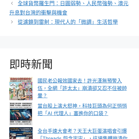
全球貨幣羅生門：日圓弱勢、人民幣強勢、澳元
升息對台灣的衝擊與機會
從濾鏡到雷射：現代人的「微調」生活哲學
即時新聞
國民老公報效國家去！許光漢無預警入
伍，全網「許太太」崩潰卻又忍不住被帥
暈？
當台股上演大怒神，科技巨頭為何正悄悄
把「AI 代理人」塞進你的口袋？
全台手速大會考？天王大巨蛋演唱會引爆
「Threads 怨念宇宙」，這場集體崩潰你