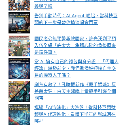
參與了嗎
告別手動時代：AI Agent 崛起，當科技巨
頭的下一步是替你搶演唱會門票
國民老公無預警報效國家，許光漢剃平頭
入伍全網「許太太」集體心碎的背後原來
是這件事。
當 AI 擁有自己的錢包與身分證！「代理人
經濟」爆發前夕，我們準備好迎接自主交
易的機器人了嗎？
劇荒有救了！孔曉振新作《殺手媽咪》反
差萌太狂，白天主婦晚上當殺手引爆全網
期待
挺過「AI泡沫化」大洗盤！從科技巨頭財
報與AI代理進化，看懂下半年的護城河在
哪裡