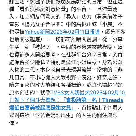
錄生活，像極了我們跟朋友講幹話的日常。但在這
種「看似沒那麼刻意經營」的平台，一旦流量湧
入，加上網友們驚人的「
尋人
」功力（看看前陣子
電影《陽光女子合唱團》中的高挑正妹「
小晨
」不
也是被
Yahoo新聞2026年02月11日報導
，戲分不多
也瞬間被起底），一切都可能瞬間變調。從「分享
生活」到「被起底」，中間的界線越來越模糊，這
也讓許多人開始思考，在社群平台分享日常，究竟
能保留多少隱私？特別是像江小姐這樣，身為公眾
人物的二代，本身就自帶光環與流量。當她的「非
凡日常」不小心闖入大眾視野，羨慕、好奇之餘，
隨之而來的放大檢視和各種標籤，或許也遠超乎她
原本預想的。就像
TVBS女人我最大2026年02月10
日就下了個斗大標題：「
會投胎第一名！Threads
爆紅白富美被起底是她女兒
」
，直接點出了普羅大
眾對這種「含著金湯匙出生」的人生的關注與想
像。