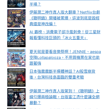
半場？
伊藤潤二神作真人版大翻車？Netflix台劇
《聰明鎮》開播被罵爆，這波到底是毀經
典還是神改編！
AI 霸榜、消費電子卻冷風刺骨！從三星財
報看懂科技巨頭的「冰火五重天」
夏天就是要看音樂祭啊！JENNIE、aespa
空降Lollapalooza，不用買機票在家也能
跟著嗨
日本強震震斷半導體神話？AI股雪崩背
後，台灣科技島面臨的雙重考驗
伊藤潤二神作真人版駕到！《聰明鎮》上
線引爆兩極論戰，台版富江憑什麼讓全網
暴動？